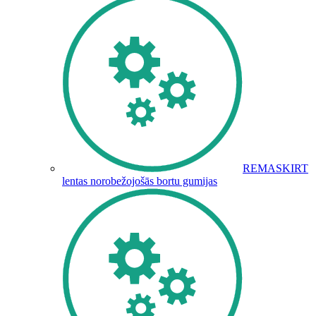
REMASKIRT
lentas norobežojošās bortu gumijas