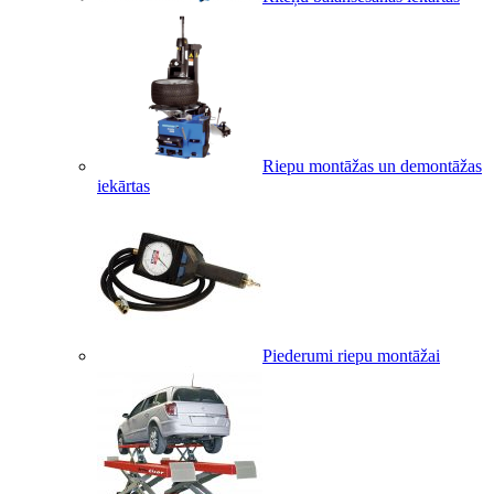
Riepu montāžas un demontāžas
iekārtas
Piederumi riepu montāžai