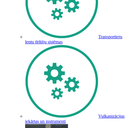
Transportieru
lentu tīrītāju sistēmas
Vulkanizācijas
iekārtas un instrumenti