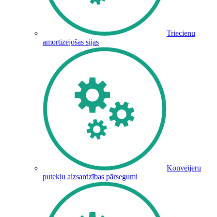
Triecienu
amortizējošās sijas
Konveijeru
putekļu aizsardzības pārsegumi