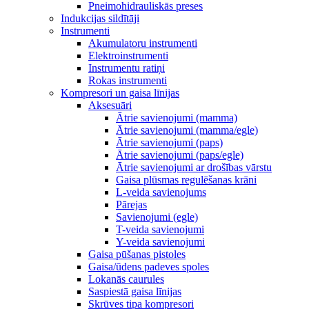
Pneimohidrauliskās preses
Indukcijas sildītāji
Instrumenti
Akumulatoru instrumenti
Elektroinstrumenti
Instrumentu ratiņi
Rokas instrumenti
Kompresori un gaisa līnijas
Aksesuāri
Ātrie savienojumi (mamma)
Ātrie savienojumi (mamma/egle)
Ātrie savienojumi (paps)
Ātrie savienojumi (paps/egle)
Ātrie savienojumi ar drošības vārstu
Gaisa plūsmas regulēšanas krāni
L-veida savienojums
Pārejas
Savienojumi (egle)
T-veida savienojumi
Y-veida savienojumi
Gaisa pūšanas pistoles
Gaisa/ūdens padeves spoles
Lokanās caurules
Saspiestā gaisa līnijas
Skrūves tipa kompresori