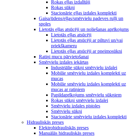
Rokas eļļas izdalītāji
Rokas sūkņi
Stacionārie eļļas izdales komplekti
Gaisa/ūdens/eļļas/smērvielu padeves ruļļi un
spoles
Lietotās eļļas atsūcēji un noliešanas aprīkojums
Lietotās eļļas atsūcēji
Lietotās eļļas atsūcēji ar piltuvi un/vai
priekškameru
Lietotās eļļas atsūcēji ar pneimosūkni
Ratiņi mucu pārvietošanai
Smērvielu izdales iekārtas
Industriālie sūkņi smērvielu izdalei
Mobilie smērvielu izdales komplekti uz
mucas
Mobilie smērvielu izdales komplekti uz
mucas ar ratiņiem
Papildaprīkojums smērvielu sūkņiem
Rokas sūkņi smērvielu izdalei
Smērvielu izdales pistoles
Smērvielu sūkņi
Stacionārie smērvielu izdales komplekti
Hidrauliskās preses
Elektrohidrauliskās preses
Manuālās hidrauliskās preses