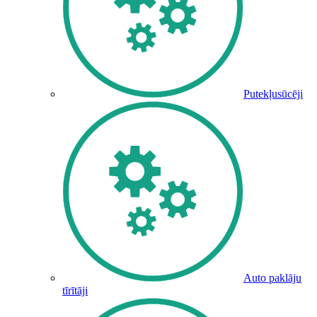
Putekļusūcēji
Auto paklāju
tīrītāji