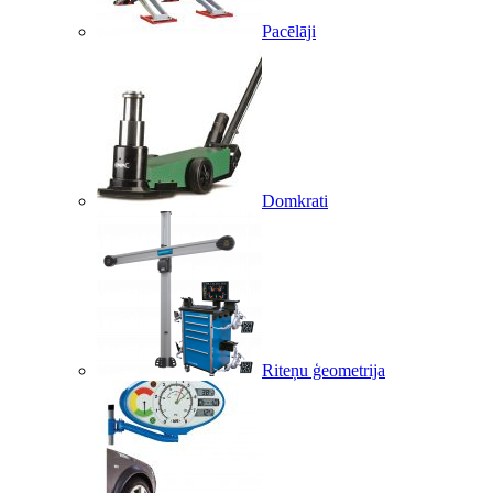
Pacēlāji
Domkrati
Riteņu ģeometrija