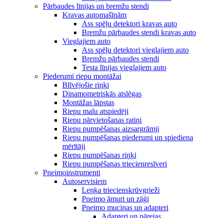
Pārbaudes līnijas un bremžu stendi
Kravas automašīnām
Ass spēļu detektori kravas auto
Bremžu pārbaudes stendi kravas auto
Vieglajiem auto
Ass spēļu detektori vieglajiem auto
Bremžu pārbaudes stendi
Testa līnijas vieglajiem auto
Piederumi riepu montāžai
Blīvējošie riņķi
Dinamometriskās atslēgas
Montāžas lāpstas
Riepu malu atspiedēji
Riepu pārvietošanas ratiņi
Riepu pumpēšanas aizsargrāmji
Riepu pumpēšanas piederumi un spiediena
mērītāji
Riepu pumpēšanas riņķi
Riepu pumpēšanas triecienresīveri
Pneimoinstrumenti
Autoservisiem
Leņķa triecienskrūvgrieži
Pneimo āmuri un zāģi
Pneimo muciņas un adapteri
Adapteri un pārejas