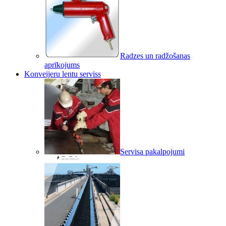
Radzes un radžošanas
aprīkojums
Konveijeru lentu serviss
Servisa pakalpojumi