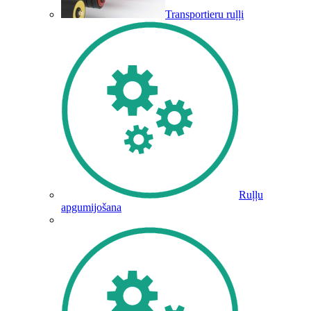
Transportieru ruļļi
Ruļļu
apgumijošana