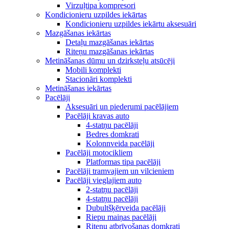
Virzuļtipa kompresori
Kondicionieru uzpildes iekārtas
Kondicionieru uzpildes iekārtu aksesuāri
Mazgāšanas iekārtas
Detaļu mazgāšanas iekārtas
Riteņu mazgāšanas iekārtas
Metināšanas dūmu un dzirksteļu atsūcēji
Mobili komplekti
Stacionāri komplekti
Metināšanas iekārtas
Pacēlāji
Aksesuāri un piederumi pacēlājiem
Pacēlāji kravas auto
4-statņu pacēlāji
Bedres domkrati
Kolonnveida pacēlāji
Pacēlāji motocikliem
Platformas tipa pacēlāji
Pacēlāji tramvajiem un vilcieniem
Pacēlāji vieglajiem auto
2-statņu pacēlāji
4-statņu pacēlāji
Dubultšķērveida pacēlāji
Riepu maiņas pacēlāji
Riteņu atbrīvošanas domkrati