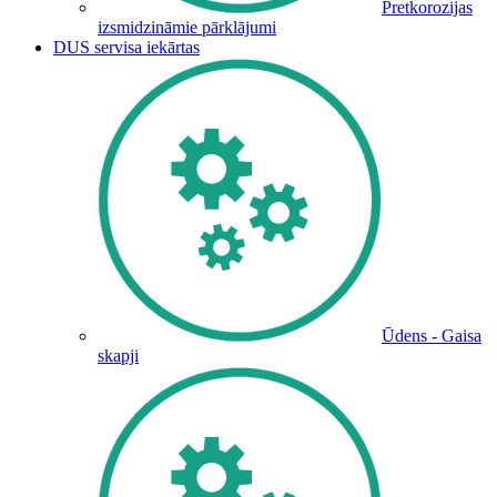
Pretkorozijas
izsmidzināmie pārklājumi
DUS servisa iekārtas
Ūdens - Gaisa
skapji