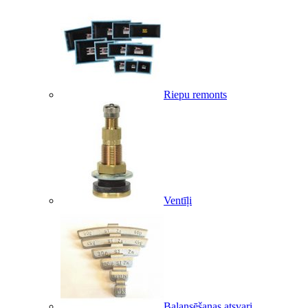
Riepu remonts
Ventīļi
Balansēšanas atsvari