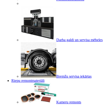
Darba galdi un servisa mēbeles
Bremžu servisa iekārtas
Riepu remontmateriāli
Kameru remonts