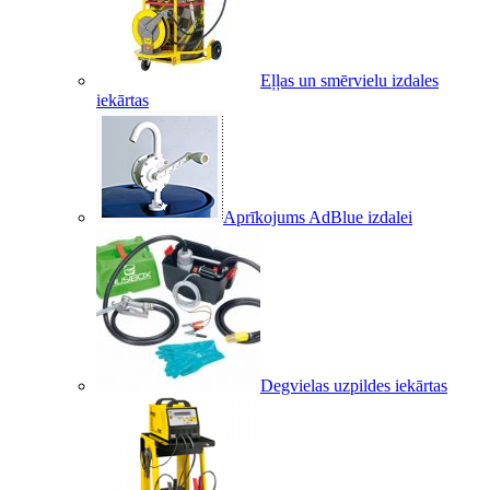
Eļļas un smērvielu izdales
iekārtas
Aprīkojums AdBlue izdalei
Degvielas uzpildes iekārtas