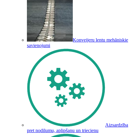
Konveijeru lentu mehāniskie
savienojumi
Aizsardzība
pret nodilumu, aplipšanu un triecienu