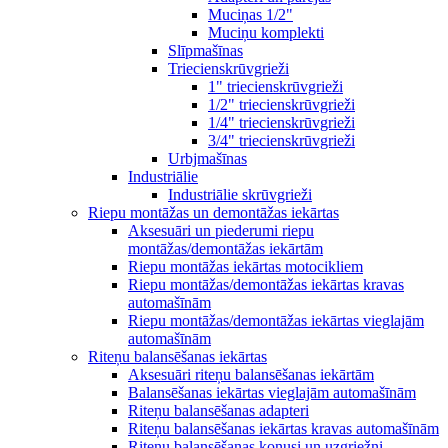
Muciņas 1/2"
Muciņu komplekti
Slīpmašīnas
Triecienskrūvgrieži
1" triecienskrūvgrieži
1/2" triecienskrūvgrieži
1/4" triecienskrūvgrieži
3/4" triecienskrūvgrieži
Urbjmašīnas
Industriālie
Industriālie skrūvgrieži
Riepu montāžas un demontāžas iekārtas
Aksesuāri un piederumi riepu
montāžas/demontāžas iekārtām
Riepu montāžas iekārtas motocikliem
Riepu montāžas/demontāžas iekārtas kravas
automašīnām
Riepu montāžas/demontāžas iekārtas vieglajām
automašīnām
Riteņu balansēšanas iekārtas
Aksesuāri riteņu balansēšanas iekārtām
Balansēšanas iekārtas vieglajām automašīnām
Riteņu balansēšanas adapteri
Riteņu balansēšanas iekārtas kravas automašīnām
Riteņu balansēšanas konusi un uzgriežņi