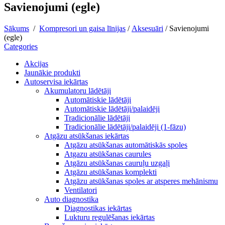
Savienojumi (egle)
Sākums
/
Kompresori un gaisa līnijas
/
Aksesuāri
/
Savienojumi
(egle)
Categories
Akcijas
Jaunākie produkti
Autoservisa iekārtas
Akumulatoru lādētāji
Automātiskie lādētāji
Automātiskie lādētāji/palaidēji
Tradicionālie lādētāji
Tradicionālie lādētāji/palaidēji (1-fāzu)
Atgāzu atsūkšanas iekārtas
Atgāzu atsūkšanas automātiskās spoles
Atgazu atsūkšanas caurules
Atgāzu atsūkšanas cauruļu uzgaļi
Atgāzu atsūkšanas komplekti
Atgāzu atsūkšanas spoles ar atsperes mehānismu
Ventilatori
Auto diagnostika
Diagnostikas iekārtas
Lukturu regulēšanas iekārtas