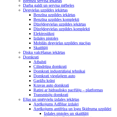
Bremžu servisa iekārtas
Darba galdi un servisa mēbeles
Degvielas uzpildes iekārtas
Benzīna uzpildes iekārtas
Benzīna uzpildes komplekti
Dīzeļdegvielas uzpildes iekārtas
Dīzeļdegvielas uzpildes komplekti
Elektrosūkņi
Izdales pistoles
Mobilās degvielas uzpildes stacijas
Skaitītāji
Disku valcēšanas iekārtas
Domkrati
Atbalsti
Cilindrtipa domkrati
Domkrati industriālajai tehnikai
Domkrati vieglajiem auto
Garāžu krāni
Kravas auto domkrati
Ratiņi ar hidraulisko pacēlāju – platformas
Transmisiju domkrati
Eļļas un smērvielu izdales iekārtas
Aprīkojums AdBlue izdalei
Aprīkojums antifrīza un logu šķidruma uzpildei
Izdales pistoles un skaitītāji