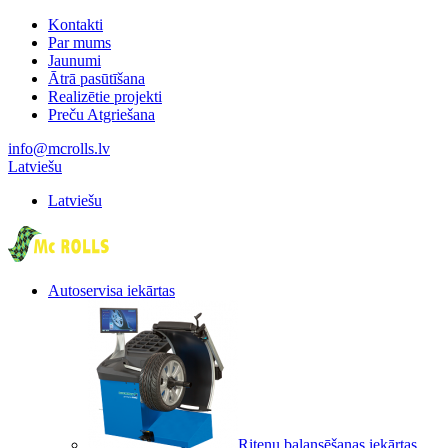
Kontakti
Par mums
Jaunumi
Ātrā pasūtīšana
Realizētie projekti
Preču Atgriešana
info@mcrolls.lv
Latviešu
Latviešu
Autoservisa iekārtas
Riteņu balansēšanas iekārtas