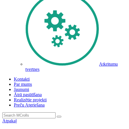
Atkritumu
tvertnes
Kontakti
Par mums
Jaunumi
Ātrā pasūtīšana
Realizētie projekti
Preču Atgriešana
Atpakaļ