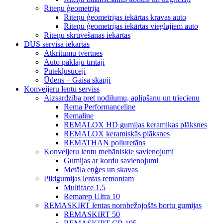
Riteņu ģeometrija
Riteņu ģeometrijas iekārtas kravas auto
Riteņu ģeometrijas iekārtas vieglajiem auto
Riteņu skrūvēšanas iekārtas
DUS servisa iekārtas
Atkritumu tvertnes
Auto paklāju tīrītāji
Putekļusūcēji
Ūdens – Gaisa skapji
Konveijeru lentu serviss
Aizsardzība pret nodilumu, aplipšanu un triecienu
Rema Performanceline
Remaline
REMALOX HD gumijas keramikas plāksnes
REMALOX keramiskās plāksnes
REMATHAN poliuretāns
Konveijeru lentu mehāniskie savienojumi
Gumijas ar kordu savienojumi
Metāla eņģes un skavas
Pildgumijas lentas remontam
Multiface 1.5
Remarep Ultra 10
REMASKIRT lentas norobežojošās bortu gumijas
REMASKIRT 50