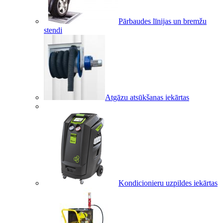
Pārbaudes līnijas un bremžu
stendi
Atgāzu atsūkšanas iekārtas
Kondicionieru uzpildes iekārtas