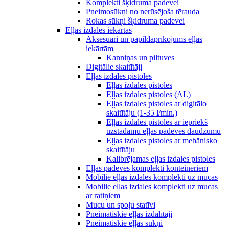
Komplekti šķidruma padevei
Pneimosūkņi no nerūsējoša tērauda
Rokas sūkņi šķidruma padevei
Eļļas izdales iekārtas
Aksesuāri un papildaprīkojums eļļas
iekārtām
Kanniņas un piltuves
Digitālie skaitītāji
Eļļas izdales pistoles
Eļļas izdales pistoles
Eļļas izdales pistoles (AL)
Eļļas izdales pistoles ar digitālo
skaitītāju (1-35 l/min.)
Eļļas izdales pistoles ar iepriekš
uzstādāmu eļļas padeves daudzumu
Eļļas izdales pistoles ar mehānisko
skaitītāju
Kalibrējamas eļļas izdales pistoles
Eļļas padeves komplekti konteineriem
Mobilie eļļas izdales komplekti uz mucas
Mobilie eļļas izdales komplekti uz mucas
ar ratiņiem
Mucu un spoļu statīvi
Pneimatiskie eļļas izdalītāji
Pneimatiskie eļļas sūkņi