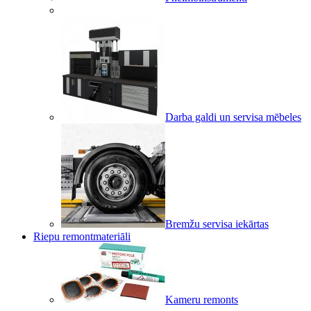
Darba galdi un servisa mēbeles
Bremžu servisa iekārtas
Riepu remontmateriāli
Kameru remonts