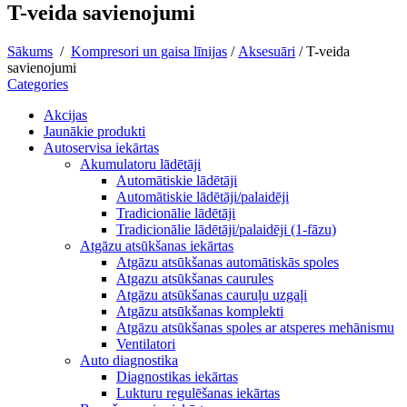
T-veida savienojumi
Sākums
/
Kompresori un gaisa līnijas
/
Aksesuāri
/
T-veida
savienojumi
Categories
Akcijas
Jaunākie produkti
Autoservisa iekārtas
Akumulatoru lādētāji
Automātiskie lādētāji
Automātiskie lādētāji/palaidēji
Tradicionālie lādētāji
Tradicionālie lādētāji/palaidēji (1-fāzu)
Atgāzu atsūkšanas iekārtas
Atgāzu atsūkšanas automātiskās spoles
Atgazu atsūkšanas caurules
Atgāzu atsūkšanas cauruļu uzgaļi
Atgāzu atsūkšanas komplekti
Atgāzu atsūkšanas spoles ar atsperes mehānismu
Ventilatori
Auto diagnostika
Diagnostikas iekārtas
Lukturu regulēšanas iekārtas