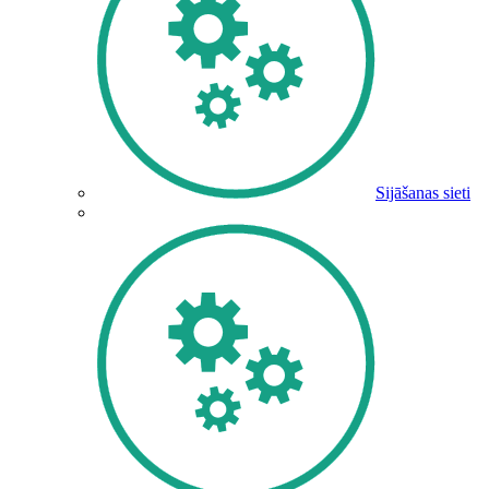
Sijāšanas sieti