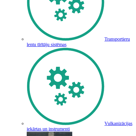
Transportieru
lentu tīrītāju sistēmas
Vulkanizācijas
iekārtas un instrumenti