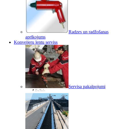
Radzes un radžošanas
aprīkojums
Konveijeru lentu serviss
Servisa pakalpojumi