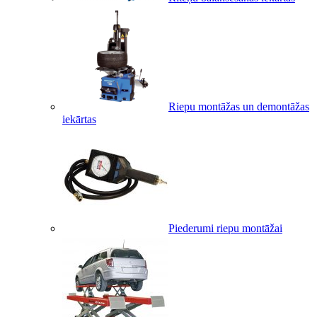
Riepu montāžas un demontāžas
iekārtas
Piederumi riepu montāžai