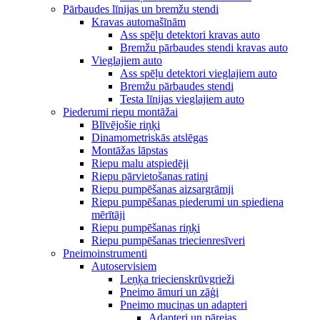
Pārbaudes līnijas un bremžu stendi
Kravas automašīnām
Ass spēļu detektori kravas auto
Bremžu pārbaudes stendi kravas auto
Vieglajiem auto
Ass spēļu detektori vieglajiem auto
Bremžu pārbaudes stendi
Testa līnijas vieglajiem auto
Piederumi riepu montāžai
Blīvējošie riņķi
Dinamometriskās atslēgas
Montāžas lāpstas
Riepu malu atspiedēji
Riepu pārvietošanas ratiņi
Riepu pumpēšanas aizsargrāmji
Riepu pumpēšanas piederumi un spiediena
mērītāji
Riepu pumpēšanas riņķi
Riepu pumpēšanas triecienresīveri
Pneimoinstrumenti
Autoservisiem
Leņķa triecienskrūvgrieži
Pneimo āmuri un zāģi
Pneimo muciņas un adapteri
Adapteri un pārejas