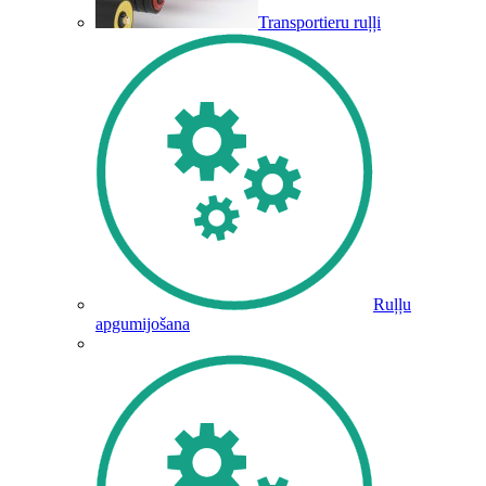
Transportieru ruļļi
Ruļļu
apgumijošana