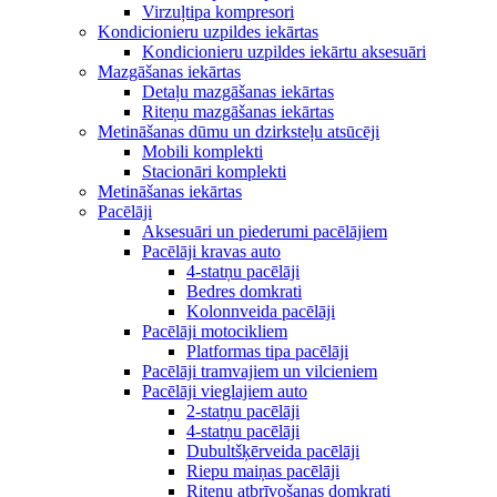
Virzuļtipa kompresori
Kondicionieru uzpildes iekārtas
Kondicionieru uzpildes iekārtu aksesuāri
Mazgāšanas iekārtas
Detaļu mazgāšanas iekārtas
Riteņu mazgāšanas iekārtas
Metināšanas dūmu un dzirksteļu atsūcēji
Mobili komplekti
Stacionāri komplekti
Metināšanas iekārtas
Pacēlāji
Aksesuāri un piederumi pacēlājiem
Pacēlāji kravas auto
4-statņu pacēlāji
Bedres domkrati
Kolonnveida pacēlāji
Pacēlāji motocikliem
Platformas tipa pacēlāji
Pacēlāji tramvajiem un vilcieniem
Pacēlāji vieglajiem auto
2-statņu pacēlāji
4-statņu pacēlāji
Dubultšķērveida pacēlāji
Riepu maiņas pacēlāji
Riteņu atbrīvošanas domkrati