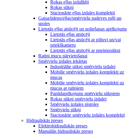
Rokas eļļas izdalītāji
Rokas sūkņi
Stacionārie eļļas izdales komplekti
Gaisa/ūdens/eļļas/smērvielu padeves ruļļi un
spoles
Lietotās eļļas atsūcēji un noliešanas aprīkojums
Lietotās eļļas atsūcēji
Lietotās eļļas atsūcēji ar piltuvi un/vai
priekškameru
Lietotās eļļas atsūcēji ar pneimosūkni
Ratiņi mucu pārvietošanai
Smērvielu izdales iekārtas
Industriālie sūkņi smērvielu izdalei
Mobilie smērvielu izdales komplekti uz
mucas
Mobilie smērvielu izdales komplekti uz
mucas ar ratiņiem
Papildaprīkojums smērvielu sūkņiem
Rokas sūkņi smērvielu izdalei
Smērvielu izdales pistoles
Smērvielu sūkņi
Stacionārie smērvielu izdales komplekti
Hidrauliskās preses
Elektrohidrauliskās preses
Manuālās hidrauliskās preses