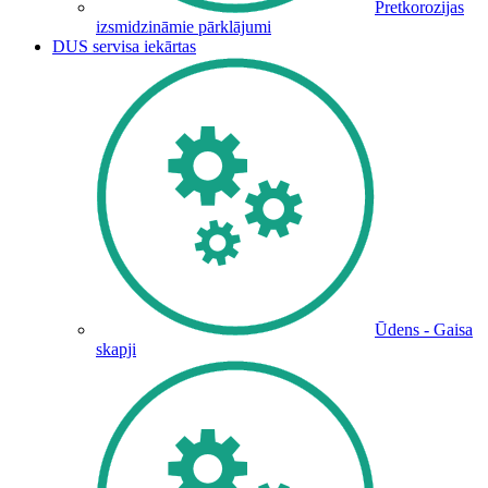
Pretkorozijas
izsmidzināmie pārklājumi
DUS servisa iekārtas
Ūdens - Gaisa
skapji