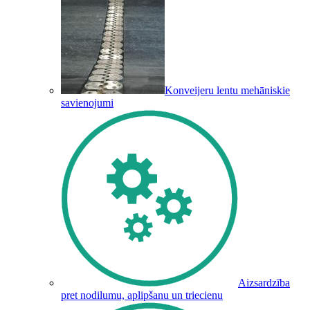
Konveijeru lentu mehāniskie
savienojumi
Aizsardzība
pret nodilumu, aplipšanu un triecienu