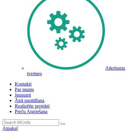
Atkritumu
tvertnes
Kontakti
Par mums
Jaunumi
Ātrā pasūtīšana
Realizētie projekti
Preču Atgriešana
Atpakaļ