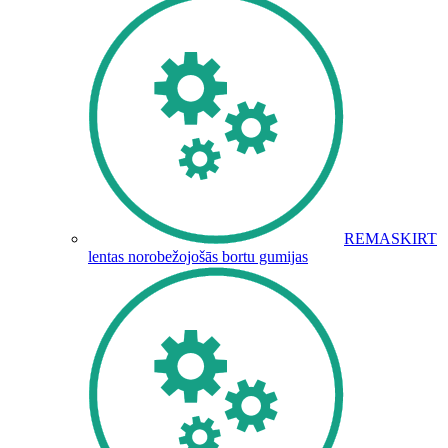
REMASKIRT
lentas norobežojošās bortu gumijas