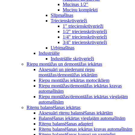
Muciņas 1/2"
Muciņu komplekti
Slīpmašīnas
Triecienskrūvgrieži
1" triecienskrūvgrieži
1/2" triecienskrūvgrieži
1/4" triecienskrūvgrieži
3/4" triecienskrūvgrieži
Urbjmašīnas
Industriālie
Industriālie skrūvgrieži
Riepu montāžas un demontāžas iekārtas
Aksesuāri un piederumi riepu
montāžas/demontāžas iekārtām
Riepu montāžas iekārtas motocikliem
Riepu montāžas/demontāžas iekārtas kravas
automašīnām
Riepu montāžas/demontāžas iekārtas vieglajām
automašīnām
Riteņu balansēšanas iekārtas
Aksesuāri riteņu balansēšanas iekārtām
Balansēšanas iekārtas vieglajām automašīnām
Riteņu balansēšanas adapteri
Riteņu balansēšanas iekārtas kravas automašīnām
Riteņu balansēšanas konusi un uzgriežņi