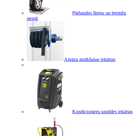
Pārbaudes līnijas un bremžu
stendi
Atgāzu atsūkšanas iekārtas
Kondicionieru uzpildes iekārtas