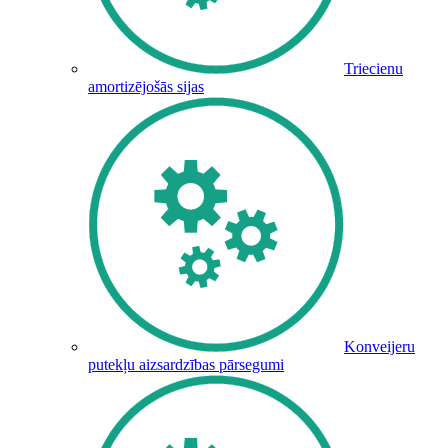
Triecienu
amortizējošās sijas
Konveijeru
putekļu aizsardzības pārsegumi