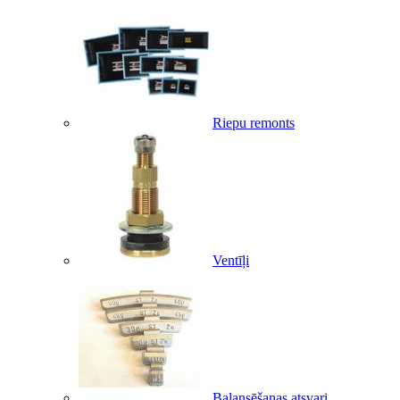
Riepu remonts
Ventīļi
Balansēšanas atsvari