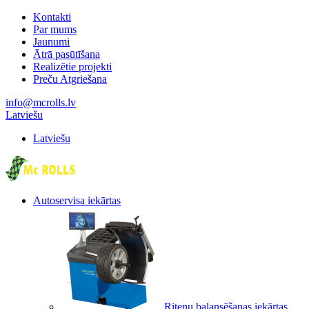
Kontakti
Par mums
Jaunumi
Ātrā pasūtīšana
Realizētie projekti
Preču Atgriešana
info@mcrolls.lv
Latviešu
Latviešu
Autoservisa iekārtas
Riteņu balansēšanas iekārtas