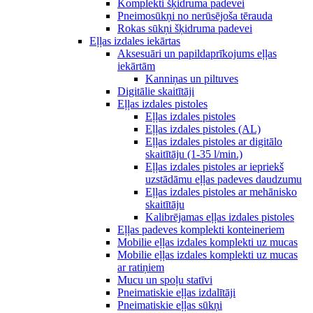
Komplekti šķidruma padevei
Pneimosūkņi no nerūsējoša tērauda
Rokas sūkņi šķidruma padevei
Eļļas izdales iekārtas
Aksesuāri un papildaprīkojums eļļas
iekārtām
Kanniņas un piltuves
Digitālie skaitītāji
Eļļas izdales pistoles
Eļļas izdales pistoles
Eļļas izdales pistoles (AL)
Eļļas izdales pistoles ar digitālo
skaitītāju (1-35 l/min.)
Eļļas izdales pistoles ar iepriekš
uzstādāmu eļļas padeves daudzumu
Eļļas izdales pistoles ar mehānisko
skaitītāju
Kalibrējamas eļļas izdales pistoles
Eļļas padeves komplekti konteineriem
Mobilie eļļas izdales komplekti uz mucas
Mobilie eļļas izdales komplekti uz mucas
ar ratiņiem
Mucu un spoļu statīvi
Pneimatiskie eļļas izdalītāji
Pneimatiskie eļļas sūkņi