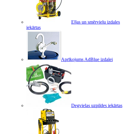
Eļļas un smērvielu izdales
iekārtas
Aprīkojums AdBlue izdalei
Degvielas uzpildes iekārtas