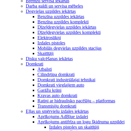
Bremžu servisa iekārtas
Darba galdi un servisa mēbeles
Degvielas uzpildes iekārtas
Benzīna uzpildes iekārtas
Benzīna uzpildes komplekti
Dīzeļdegvielas uzpildes iekārtas
Dīzeļdegvielas uzpildes komplekti
Elektrosūkņi
Izdales pistoles
Mobilās degvielas uzpildes stacijas
Skaitītāji
Disku valcēšanas iekārtas
Domkrati
Atbalsti
Cilindrtipa domkrati
Domkrati industriālajai tehnikai
Domkrati vieglajiem auto
Garāžu krāni
Kravas auto domkrati
Ratiņi ar hidraulisko pacēlāju – platformas
Transmisiju domkrati
Eļļas un smērvielu izdales iekārtas
Aprīkojums AdBlue izdalei
Aprīkojums antifrīza un logu šķidruma uzpildei
Izdales pistoles un skaitītāji