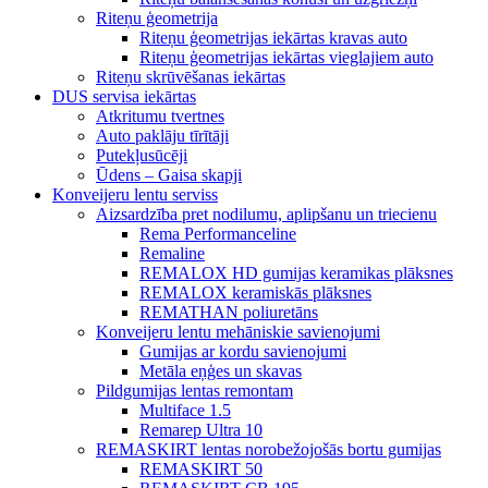
Riteņu ģeometrija
Riteņu ģeometrijas iekārtas kravas auto
Riteņu ģeometrijas iekārtas vieglajiem auto
Riteņu skrūvēšanas iekārtas
DUS servisa iekārtas
Atkritumu tvertnes
Auto paklāju tīrītāji
Putekļusūcēji
Ūdens – Gaisa skapji
Konveijeru lentu serviss
Aizsardzība pret nodilumu, aplipšanu un triecienu
Rema Performanceline
Remaline
REMALOX HD gumijas keramikas plāksnes
REMALOX keramiskās plāksnes
REMATHAN poliuretāns
Konveijeru lentu mehāniskie savienojumi
Gumijas ar kordu savienojumi
Metāla eņģes un skavas
Pildgumijas lentas remontam
Multiface 1.5
Remarep Ultra 10
REMASKIRT lentas norobežojošās bortu gumijas
REMASKIRT 50