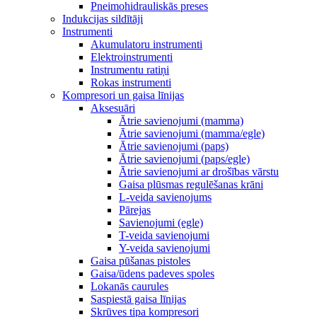
Pneimohidrauliskās preses
Indukcijas sildītāji
Instrumenti
Akumulatoru instrumenti
Elektroinstrumenti
Instrumentu ratiņi
Rokas instrumenti
Kompresori un gaisa līnijas
Aksesuāri
Ātrie savienojumi (mamma)
Ātrie savienojumi (mamma/egle)
Ātrie savienojumi (paps)
Ātrie savienojumi (paps/egle)
Ātrie savienojumi ar drošības vārstu
Gaisa plūsmas regulēšanas krāni
L-veida savienojums
Pārejas
Savienojumi (egle)
T-veida savienojumi
Y-veida savienojumi
Gaisa pūšanas pistoles
Gaisa/ūdens padeves spoles
Lokanās caurules
Saspiestā gaisa līnijas
Skrūves tipa kompresori