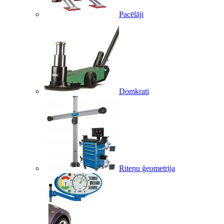
Pacēlāji
Domkrati
Riteņu ģeometrija