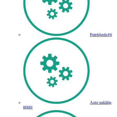
Putekļusūcēji
Auto paklāju
tīrītāji