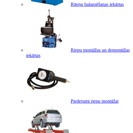
Riteņu balansēšanas iekārtas
Riepu montāžas un demontāžas
iekārtas
Piederumi riepu montāžai