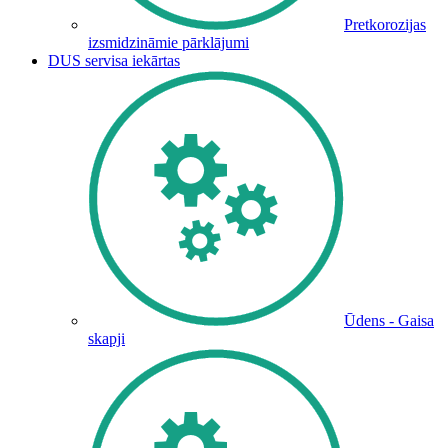
Pretkorozijas
izsmidzināmie pārklājumi
DUS servisa iekārtas
Ūdens - Gaisa
skapji