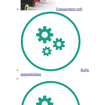
Transportieru ruļļi
Ruļļu
apgumijošana