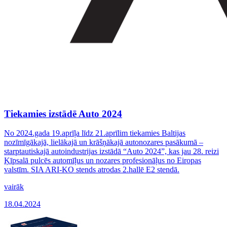
Tiekamies izstādē Auto 2024
No 2024.gada 19.aprīļa līdz 21.aprīlim tiekamies Baltijas
nozīmīgākajā, lielākajā un krāšņākajā autonozares pasākumā –
starptautiskajā autoindustrijas izstādā “Auto 2024”, kas jau 28. reizi
Ķīpsalā pulcēs automīļus un nozares profesionāļus no Eiropas
valstīm. SIA ARI-KO stends atrodas 2.hallē E2 stendā.
vairāk
18.04.2024