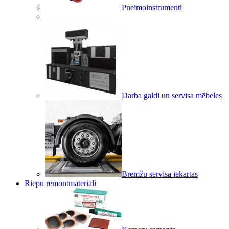
Pneimoinstrumenti
Darba galdi un servisa mēbeles
Bremžu servisa iekārtas
Riepu remontmateriāli