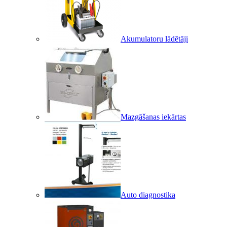
Akumulatoru lādētāji
Mazgāšanas iekārtas
Auto diagnostika