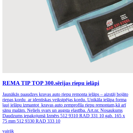
REMA TIP TOP 300.sērijas riepu ielāpi
Jaunākās paaudzes kravas auto riepu remonta ielāps – aizstāj bojāto
riepas kordu ar identiskas veikstpējas kordu. Unikāla ielāpa forma
ļauj ielāpu izmantot kravas auto zemprofila riepu remontam,kā arī
sānu malām. Neliels svars un augsta elastība. Art.nr. Nosaukums
Daudzums iepakojumā Izmērs 512 9310 RAD 331 10 gab. 165 x
75 mm 512 9330 RAD 333 10
vairāk