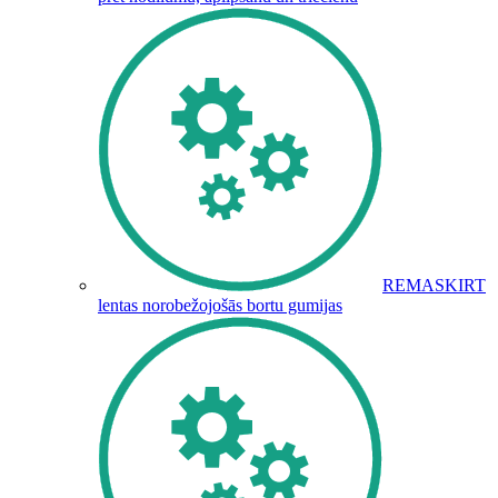
REMASKIRT
lentas norobežojošās bortu gumijas