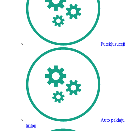
Putekļusūcēji
Auto paklāju
tīrītāji