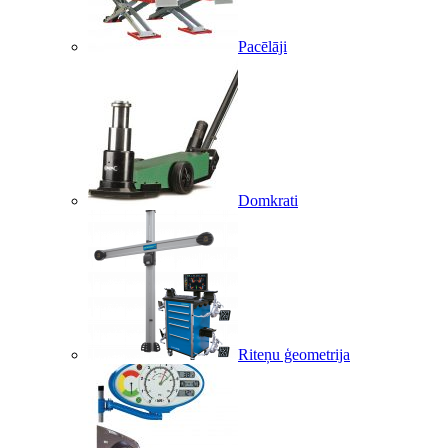
Pacēlāji
Domkrati
Riteņu ģeometrija