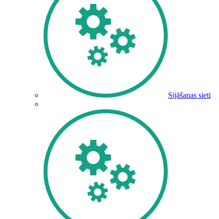
Sijāšanas sieti