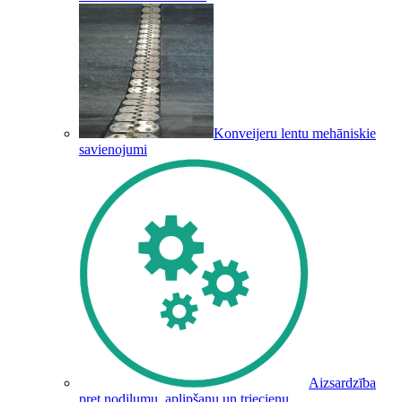
Konveijeru lentu mehāniskie
savienojumi
Aizsardzība
pret nodilumu, aplipšanu un triecienu