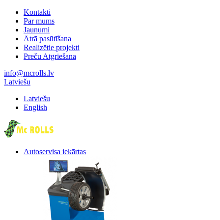
Kontakti
Par mums
Jaunumi
Ātrā pasūtīšana
Realizētie projekti
Preču Atgriešana
info@mcrolls.lv
Latviešu
Latviešu
English
Autoservisa iekārtas