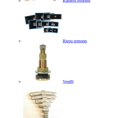
Kameru remonts
Riepu remonts
Ventīļi