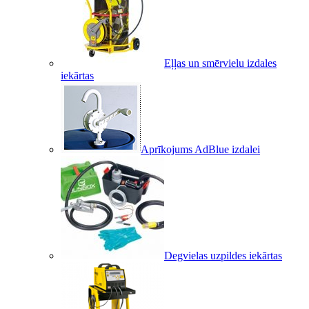
Eļļas un smērvielu izdales
iekārtas
Aprīkojums AdBlue izdalei
Degvielas uzpildes iekārtas