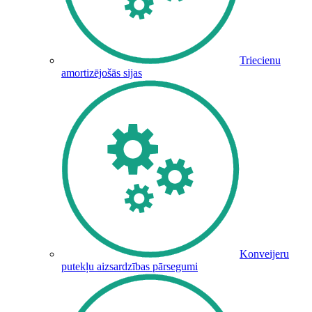
Triecienu
amortizējošās sijas
Konveijeru
putekļu aizsardzības pārsegumi