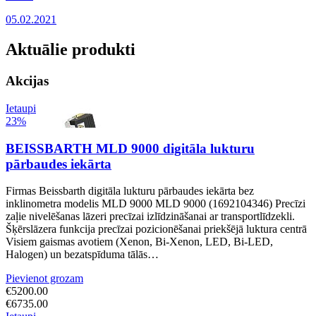
05.02.2021
Aktuālie produkti
Akcijas
Ietaupi
23%
BEISSBARTH MLD 9000 digitāla lukturu
pārbaudes iekārta
Firmas Beissbarth digitāla lukturu pārbaudes iekārta bez
inklinometra modelis MLD 9000 MLD 9000 (1692104346) Precīzi
zaļie nivelēšanas lāzeri precīzai izlīdzināšanai ar transportlīdzekli.
Šķērslāzera funkcija precīzai pozicionēšanai priekšējā luktura centrā
Visiem gaismas avotiem (Xenon, Bi-Xenon, LED, Bi-LED,
Halogen) un bezatspīduma tālās…
Pievienot grozam
€
5200.00
€
6735.00