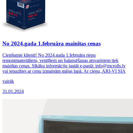
No 2024.gada 1.februāra mainītas cenas
Cienījamie klienti! No 2024.gada 1.februāra riepu
remontmateriāliem, ventīļiem un balansēšanas atsvariņiem tiek
mainītas cenas. Sīkāku informāciju jautāt e-pastā: info@mcrolls.lv
vai iepazīties ar cenu izmaiņām mājas lapā. Ar cieņu, ARI-VI SIA
vairāk
31.01.2024