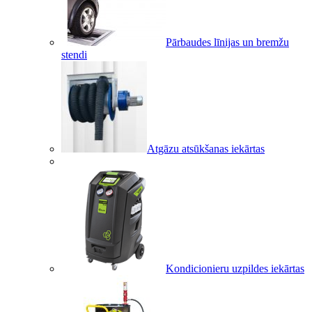
Pārbaudes līnijas un bremžu
stendi
Atgāzu atsūkšanas iekārtas
Kondicionieru uzpildes iekārtas