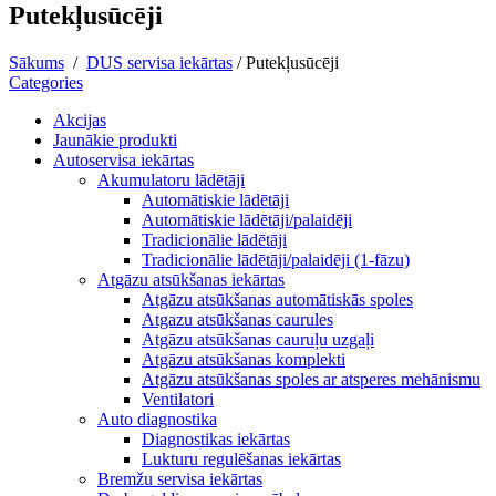
Putekļusūcēji
Sākums
/
DUS servisa iekārtas
/
Putekļusūcēji
Categories
Akcijas
Jaunākie produkti
Autoservisa iekārtas
Akumulatoru lādētāji
Automātiskie lādētāji
Automātiskie lādētāji/palaidēji
Tradicionālie lādētāji
Tradicionālie lādētāji/palaidēji (1-fāzu)
Atgāzu atsūkšanas iekārtas
Atgāzu atsūkšanas automātiskās spoles
Atgazu atsūkšanas caurules
Atgāzu atsūkšanas cauruļu uzgaļi
Atgāzu atsūkšanas komplekti
Atgāzu atsūkšanas spoles ar atsperes mehānismu
Ventilatori
Auto diagnostika
Diagnostikas iekārtas
Lukturu regulēšanas iekārtas
Bremžu servisa iekārtas