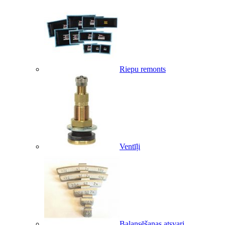
Riepu remonts
Ventīļi
Balansēšanas atsvari