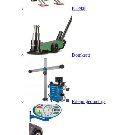
Pacēlāji
Domkrati
Riteņu ģeometrija