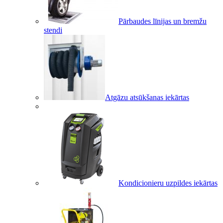
Pārbaudes līnijas un bremžu
stendi
Atgāzu atsūkšanas iekārtas
Kondicionieru uzpildes iekārtas