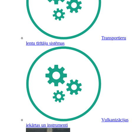
Transportieru
lentu tīrītāju sistēmas
Vulkanizācijas
iekārtas un instrumenti