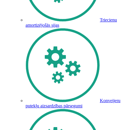
Triecienu
amortizējošās sijas
Konveijeru
putekļu aizsardzības pārsegumi