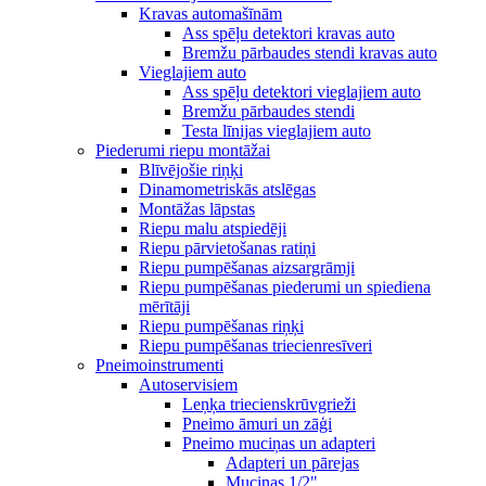
Kravas automašīnām
Ass spēļu detektori kravas auto
Bremžu pārbaudes stendi kravas auto
Vieglajiem auto
Ass spēļu detektori vieglajiem auto
Bremžu pārbaudes stendi
Testa līnijas vieglajiem auto
Piederumi riepu montāžai
Blīvējošie riņķi
Dinamometriskās atslēgas
Montāžas lāpstas
Riepu malu atspiedēji
Riepu pārvietošanas ratiņi
Riepu pumpēšanas aizsargrāmji
Riepu pumpēšanas piederumi un spiediena
mērītāji
Riepu pumpēšanas riņķi
Riepu pumpēšanas triecienresīveri
Pneimoinstrumenti
Autoservisiem
Leņķa triecienskrūvgrieži
Pneimo āmuri un zāģi
Pneimo muciņas un adapteri
Adapteri un pārejas
Muciņas 1/2"