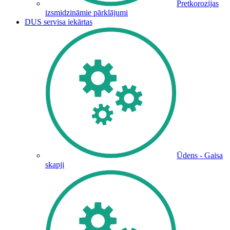
Pretkorozijas
izsmidzināmie pārklājumi
DUS servisa iekārtas
Ūdens - Gaisa
skapji