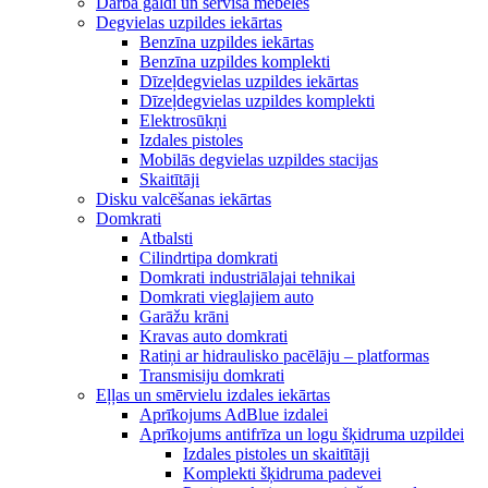
Darba galdi un servisa mēbeles
Degvielas uzpildes iekārtas
Benzīna uzpildes iekārtas
Benzīna uzpildes komplekti
Dīzeļdegvielas uzpildes iekārtas
Dīzeļdegvielas uzpildes komplekti
Elektrosūkņi
Izdales pistoles
Mobilās degvielas uzpildes stacijas
Skaitītāji
Disku valcēšanas iekārtas
Domkrati
Atbalsti
Cilindrtipa domkrati
Domkrati industriālajai tehnikai
Domkrati vieglajiem auto
Garāžu krāni
Kravas auto domkrati
Ratiņi ar hidraulisko pacēlāju – platformas
Transmisiju domkrati
Eļļas un smērvielu izdales iekārtas
Aprīkojums AdBlue izdalei
Aprīkojums antifrīza un logu šķidruma uzpildei
Izdales pistoles un skaitītāji
Komplekti šķidruma padevei