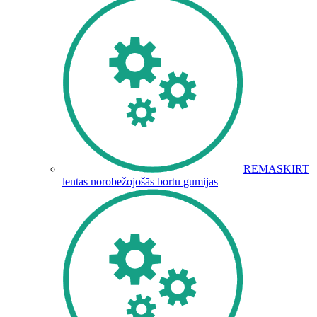
REMASKIRT
lentas norobežojošās bortu gumijas