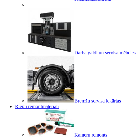
Darba galdi un servisa mēbeles
Bremžu servisa iekārtas
Riepu remontmateriāli
Kameru remonts