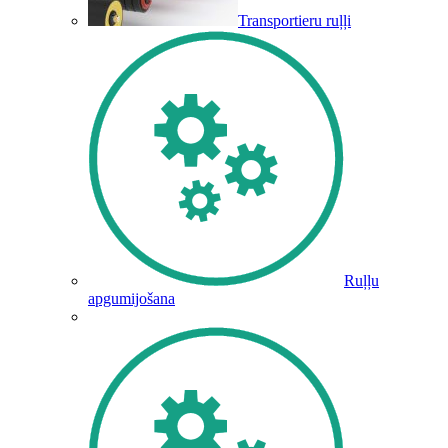
Transportieru ruļļi
Ruļļu
apgumijošana