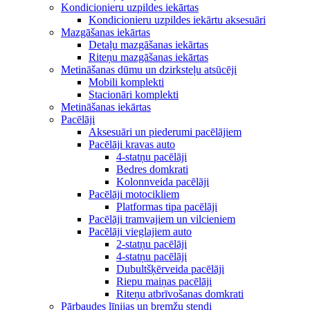
Kondicionieru uzpildes iekārtas
Kondicionieru uzpildes iekārtu aksesuāri
Mazgāšanas iekārtas
Detaļu mazgāšanas iekārtas
Riteņu mazgāšanas iekārtas
Metināšanas dūmu un dzirksteļu atsūcēji
Mobili komplekti
Stacionāri komplekti
Metināšanas iekārtas
Pacēlāji
Aksesuāri un piederumi pacēlājiem
Pacēlāji kravas auto
4-statņu pacēlāji
Bedres domkrati
Kolonnveida pacēlāji
Pacēlāji motocikliem
Platformas tipa pacēlāji
Pacēlāji tramvajiem un vilcieniem
Pacēlāji vieglajiem auto
2-statņu pacēlāji
4-statņu pacēlāji
Dubultšķērveida pacēlāji
Riepu maiņas pacēlāji
Riteņu atbrīvošanas domkrati
Pārbaudes līnijas un bremžu stendi