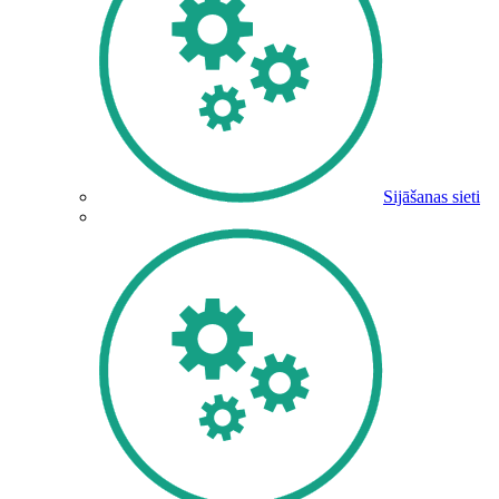
Sijāšanas sieti