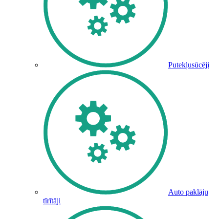
Putekļusūcēji
Auto paklāju
tīrītāji