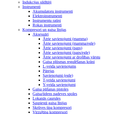
Indukcijas sildītāji
Instrumenti
Akumulatoru instrumenti
Elektroinstrumenti
Instrumentu ratiņi
Rokas instrumenti
Kompresori un gaisa līnijas
Aksesuāri
Ātrie savienojumi (mamma)
Ātrie savienojumi (mamma/egle)
Ātrie savienojumi (paps)
Ātrie savienojumi (paps/egle)
Ātrie savienojumi ar drošības vārstu
Gaisa plūsmas regulēšanas krāni
L-veida savienojums
Pārejas
Savienojumi (egle)
T-veida savienojumi
Y-veida savienojumi
Gaisa pūšanas pistoles
Gaisa/ūdens padeves spoles
Lokanās caurules
Saspiestā gaisa līnijas
Skrūves tipa kompresori
Virzuļtipa kompresori