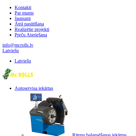
Kontakti
Par mums
Jaunumi
Ātrā pasūtīšana
Realizētie projekti
Preču Atgriešana
info@mcrolls.lv
Latviešu
Latviešu
Autoservisa iekārtas
Riteņu balansēšanas iekārtas