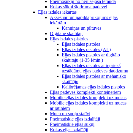
Pneimosūkņi no nerūsējoša tērauda
Rokas sūkņi šķidruma padevei
Eļļas izdales iekārtas
Aksesuāri un papildaprīkojums eļļas
iekārtām
Kanniņas un piltuves
Digitālie skaitītāji
Eļļas izdales pistoles
Eļļas izdales pistoles
Eļļas izdales pistoles (AL)
Eļļas izdales pistoles ar digitālo
skaitītāju (1-35 l/min.)
Eļļas izdales pistoles ar iepriekš
uzstādāmu eļļas padeves daudzumu
Eļļas izdales pistoles ar mehānisko
skaitītāju
Kalibrējamas eļļas izdales pistoles
Eļļas padeves komplekti konteineriem
Mobilie eļļas izdales komplekti uz mucas
Mobilie eļļas izdales komplekti uz mucas
ar ratiņiem
Mucu un spoļu statīvi
Pneimatiskie eļļas izdalītāji
Pneimatiskie eļļas sūkņi
Rokas eļļas izdalītāji