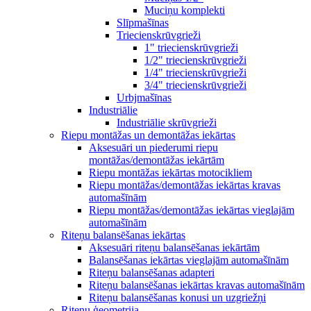
Muciņu komplekti
Slīpmašīnas
Triecienskrūvgrieži
1" triecienskrūvgrieži
1/2" triecienskrūvgrieži
1/4" triecienskrūvgrieži
3/4" triecienskrūvgrieži
Urbjmašīnas
Industriālie
Industriālie skrūvgrieži
Riepu montāžas un demontāžas iekārtas
Aksesuāri un piederumi riepu
montāžas/demontāžas iekārtām
Riepu montāžas iekārtas motocikliem
Riepu montāžas/demontāžas iekārtas kravas
automašīnām
Riepu montāžas/demontāžas iekārtas vieglajām
automašīnām
Riteņu balansēšanas iekārtas
Aksesuāri riteņu balansēšanas iekārtām
Balansēšanas iekārtas vieglajām automašīnām
Riteņu balansēšanas adapteri
Riteņu balansēšanas iekārtas kravas automašīnām
Riteņu balansēšanas konusi un uzgriežņi
Riteņu ģeometrija