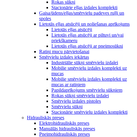
Rokas sūkņi
Stacionārie eļļas izdales komplekti
Gaisa/ūdens/eļļas/smērvielu padeves ruļļi un
spoles
Lietotās eļļas atsūcēji un noliešanas aprīkojums
Lietotās eļļas atsūcēji
Lietotās eļļas atsūcēji ar piltuvi un/vai
priekškameru
Lietotās eļļas atsūcēji ar pneimosūkni
Ratiņi mucu pārvietošanai
Smērvielu izdales iekārtas
Industriālie sūkņi smērvielu izdalei
Mobilie smērvielu izdales komplekti uz
mucas
Mobilie smērvielu izdales komplekti uz
mucas ar ratiņiem
Papildaprīkojums smērvielu sūkņiem
Rokas sūkņi smērvielu izdalei
Smērvielu izdales pistoles
Smērvielu sūkņi
Stacionārie smērvielu izdales komplekti
Hidrauliskās preses
Elektrohidrauliskās preses
Manuālās hidrauliskās preses
Pneimohidrauliskās preses