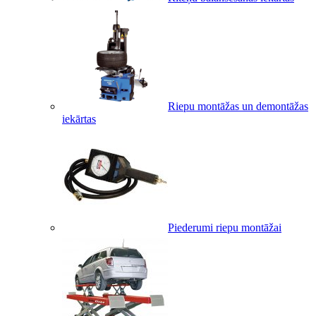
Riepu montāžas un demontāžas
iekārtas
Piederumi riepu montāžai