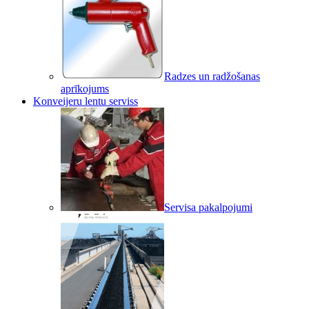
Radzes un radžošanas
aprīkojums
Konveijeru lentu serviss
Servisa pakalpojumi