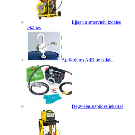
Eļļas un smērvielu izdales
iekārtas
Aprīkojums AdBlue izdalei
Degvielas uzpildes iekārtas