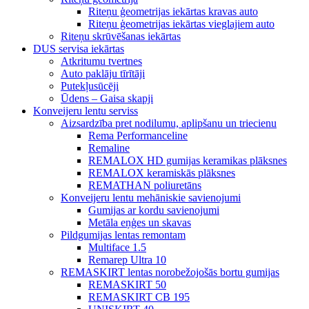
Riteņu ģeometrijas iekārtas kravas auto
Riteņu ģeometrijas iekārtas vieglajiem auto
Riteņu skrūvēšanas iekārtas
DUS servisa iekārtas
Atkritumu tvertnes
Auto paklāju tīrītāji
Putekļusūcēji
Ūdens – Gaisa skapji
Konveijeru lentu serviss
Aizsardzība pret nodilumu, aplipšanu un triecienu
Rema Performanceline
Remaline
REMALOX HD gumijas keramikas plāksnes
REMALOX keramiskās plāksnes
REMATHAN poliuretāns
Konveijeru lentu mehāniskie savienojumi
Gumijas ar kordu savienojumi
Metāla eņģes un skavas
Pildgumijas lentas remontam
Multiface 1.5
Remarep Ultra 10
REMASKIRT lentas norobežojošās bortu gumijas
REMASKIRT 50
REMASKIRT CB 195