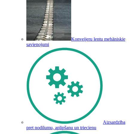
Konveijeru lentu mehāniskie
savienojumi
Aizsardzība
pret nodilumu, aplipšanu un triecienu