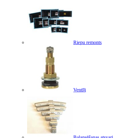
Riepu remonts
Ventīļi
Balansēšanas atsvari