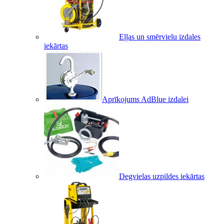
Eļļas un smērvielu izdales
iekārtas
Aprīkojums AdBlue izdalei
Degvielas uzpildes iekārtas