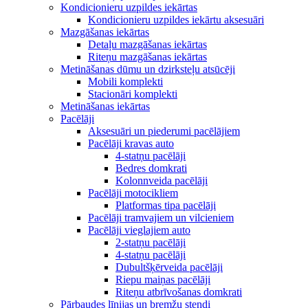
Kondicionieru uzpildes iekārtas
Kondicionieru uzpildes iekārtu aksesuāri
Mazgāšanas iekārtas
Detaļu mazgāšanas iekārtas
Riteņu mazgāšanas iekārtas
Metināšanas dūmu un dzirksteļu atsūcēji
Mobili komplekti
Stacionāri komplekti
Metināšanas iekārtas
Pacēlāji
Aksesuāri un piederumi pacēlājiem
Pacēlāji kravas auto
4-statņu pacēlāji
Bedres domkrati
Kolonnveida pacēlāji
Pacēlāji motocikliem
Platformas tipa pacēlāji
Pacēlāji tramvajiem un vilcieniem
Pacēlāji vieglajiem auto
2-statņu pacēlāji
4-statņu pacēlāji
Dubultšķērveida pacēlāji
Riepu maiņas pacēlāji
Riteņu atbrīvošanas domkrati
Pārbaudes līnijas un bremžu stendi