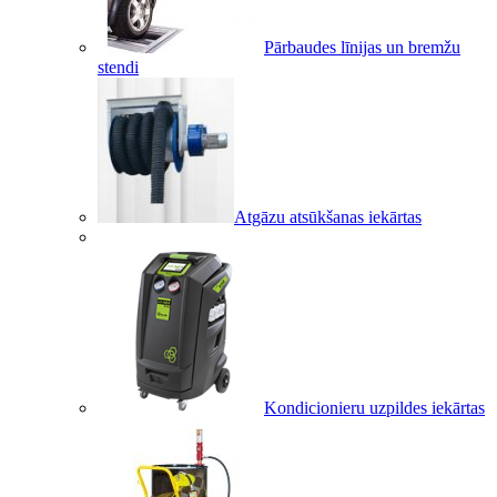
Pārbaudes līnijas un bremžu
stendi
Atgāzu atsūkšanas iekārtas
Kondicionieru uzpildes iekārtas