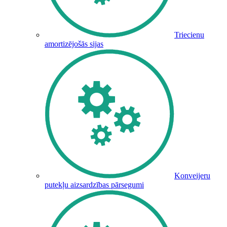
Triecienu
amortizējošās sijas
Konveijeru
putekļu aizsardzības pārsegumi