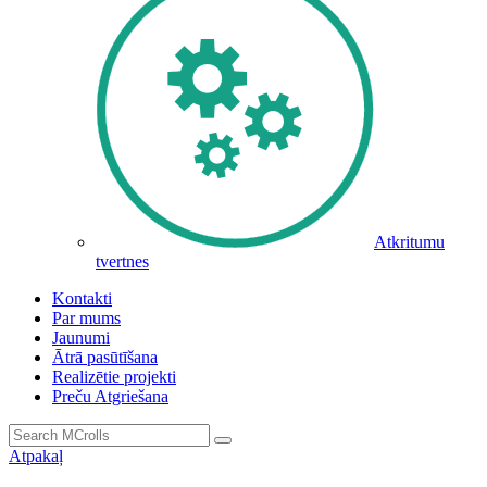
Atkritumu
tvertnes
Kontakti
Par mums
Jaunumi
Ātrā pasūtīšana
Realizētie projekti
Preču Atgriešana
Atpakaļ