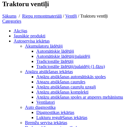
Traktoru ventīļi
Sākums
/
Riepu remontmateriāli
/
Ventīļi
/
Traktoru ventīļi
Categories
Akcijas
Jaunākie produkti
Autoservisa iekārtas
Akumulatoru lādētāji
Automātiskie lādētāji
Automātiskie lādētāji/palaidēji
Tradicionālie lādētāji
Tradicionālie lādētāji/palaidēji (1-fāzu)
Atgāzu atsūkšanas iekārtas
Atgāzu atsūkšanas automātiskās spoles
Atgazu atsūkšanas caurules
Atgāzu atsūkšanas cauruļu uzgaļi
Atgāzu atsūkšanas komplekti
Atgāzu atsūkšanas spoles ar atsperes mehānismu
Ventilatori
Auto diagnostika
Diagnostikas iekārtas
Lukturu regulēšanas iekārtas
Bremžu servisa iekārtas