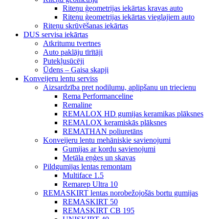
Riteņu ģeometrijas iekārtas kravas auto
Riteņu ģeometrijas iekārtas vieglajiem auto
Riteņu skrūvēšanas iekārtas
DUS servisa iekārtas
Atkritumu tvertnes
Auto paklāju tīrītāji
Putekļusūcēji
Ūdens – Gaisa skapji
Konveijeru lentu serviss
Aizsardzība pret nodilumu, aplipšanu un triecienu
Rema Performanceline
Remaline
REMALOX HD gumijas keramikas plāksnes
REMALOX keramiskās plāksnes
REMATHAN poliuretāns
Konveijeru lentu mehāniskie savienojumi
Gumijas ar kordu savienojumi
Metāla eņģes un skavas
Pildgumijas lentas remontam
Multiface 1.5
Remarep Ultra 10
REMASKIRT lentas norobežojošās bortu gumijas
REMASKIRT 50
REMASKIRT CB 195