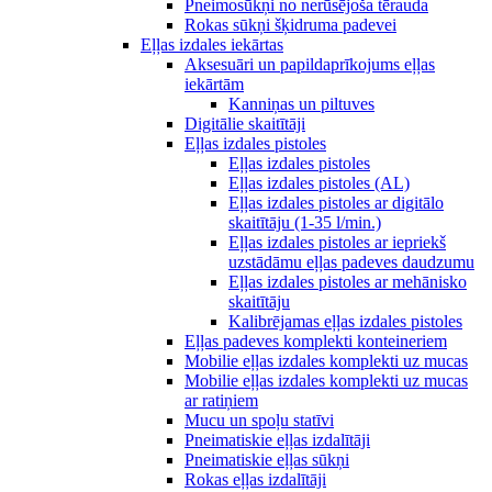
Pneimosūkņi no nerūsējoša tērauda
Rokas sūkņi šķidruma padevei
Eļļas izdales iekārtas
Aksesuāri un papildaprīkojums eļļas
iekārtām
Kanniņas un piltuves
Digitālie skaitītāji
Eļļas izdales pistoles
Eļļas izdales pistoles
Eļļas izdales pistoles (AL)
Eļļas izdales pistoles ar digitālo
skaitītāju (1-35 l/min.)
Eļļas izdales pistoles ar iepriekš
uzstādāmu eļļas padeves daudzumu
Eļļas izdales pistoles ar mehānisko
skaitītāju
Kalibrējamas eļļas izdales pistoles
Eļļas padeves komplekti konteineriem
Mobilie eļļas izdales komplekti uz mucas
Mobilie eļļas izdales komplekti uz mucas
ar ratiņiem
Mucu un spoļu statīvi
Pneimatiskie eļļas izdalītāji
Pneimatiskie eļļas sūkņi
Rokas eļļas izdalītāji