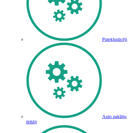
Putekļusūcēji
Auto paklāju
tīrītāji