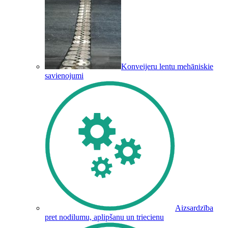
Konveijeru lentu mehāniskie
savienojumi
Aizsardzība
pret nodilumu, aplipšanu un triecienu