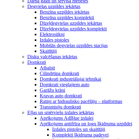
Darba galdi un servisa mēbeles
Degvielas uzpildes iekārtas
Benzīna uzpildes iekārtas
Benzīna uzpildes komplekti
Dīzeļdegvielas uzpildes iekārtas
Dīzeļdegvielas uzpildes komplekti
Elektrosūkņi
Izdales pistoles
Mobilās degvielas uzpildes stacijas
Skaitītāji
Disku valcēšanas iekārtas
Domkrati
Atbalsti
Cilindrtipa domkrati
Domkrati industriālajai tehnikai
Domkrati vieglajiem auto
Garāžu krāni
Kravas auto domkrati
Ratiņi ar hidraulisko pacēlāju – platformas
Transmisiju domkrati
Eļļas un smērvielu izdales iekārtas
Aprīkojums AdBlue izdalei
Aprīkojums antifrīza un logu šķidruma uzpildei
Izdales pistoles un skaitītāji
Komplekti šķidruma padevei