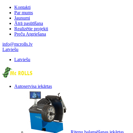
Kontakti
Par mums
Jaunumi
Ātrā pasūtīšana
Realizētie projekti
Preču Atgriešana
info@mcrolls.lv
Latviešu
Latviešu
Autoservisa iekārtas
Riteņu balansēšanas iekārtas