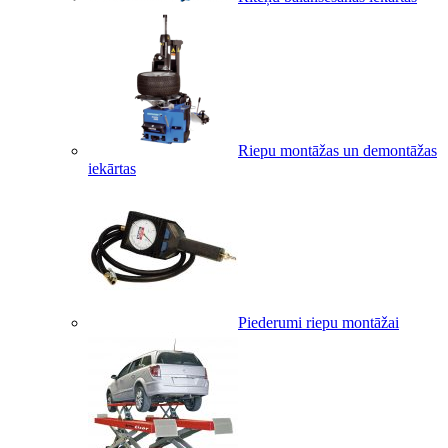
Riepu montāžas un demontāžas
iekārtas
Piederumi riepu montāžai