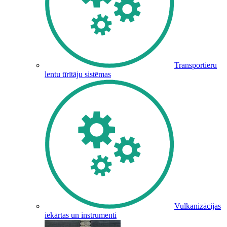
Transportieru
lentu tīrītāju sistēmas
Vulkanizācijas
iekārtas un instrumenti