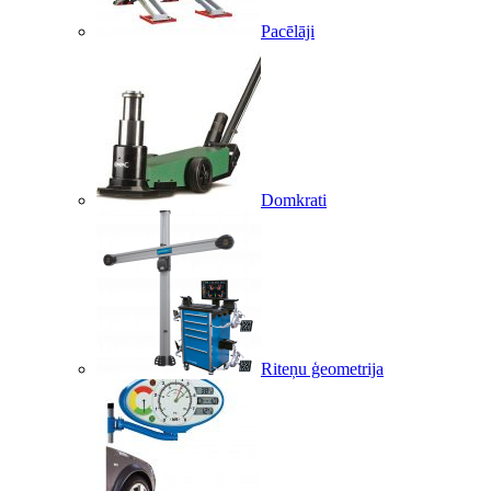
Pacēlāji
Domkrati
Riteņu ģeometrija