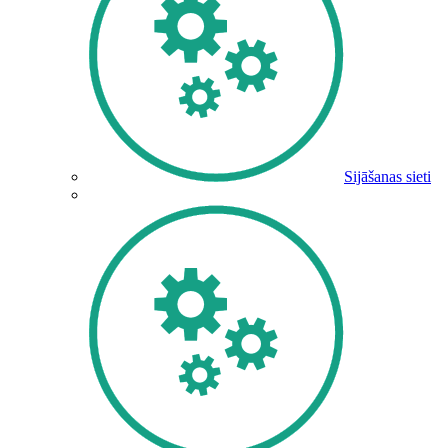
Sijāšanas sieti