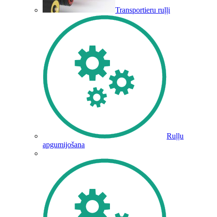
Transportieru ruļļi
Ruļļu
apgumijošana