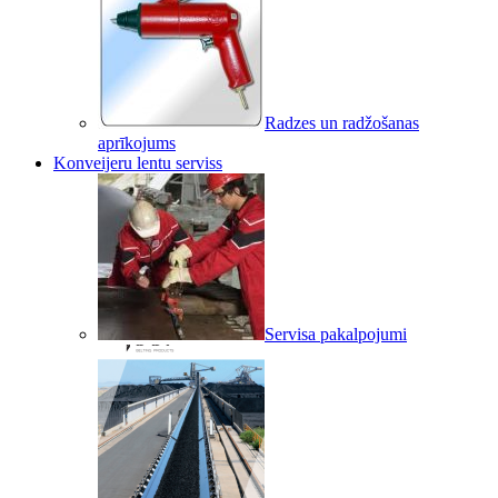
Radzes un radžošanas
aprīkojums
Konveijeru lentu serviss
Servisa pakalpojumi