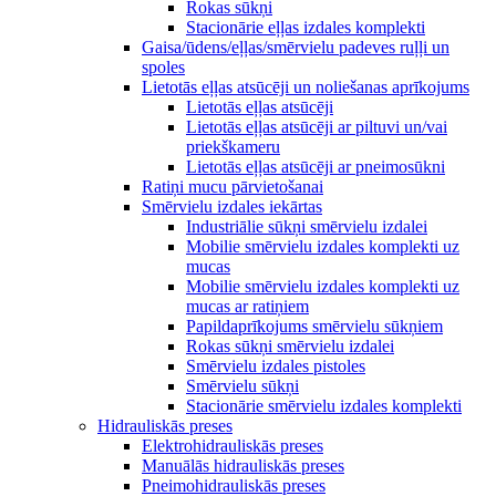
Rokas sūkņi
Stacionārie eļļas izdales komplekti
Gaisa/ūdens/eļļas/smērvielu padeves ruļļi un
spoles
Lietotās eļļas atsūcēji un noliešanas aprīkojums
Lietotās eļļas atsūcēji
Lietotās eļļas atsūcēji ar piltuvi un/vai
priekškameru
Lietotās eļļas atsūcēji ar pneimosūkni
Ratiņi mucu pārvietošanai
Smērvielu izdales iekārtas
Industriālie sūkņi smērvielu izdalei
Mobilie smērvielu izdales komplekti uz
mucas
Mobilie smērvielu izdales komplekti uz
mucas ar ratiņiem
Papildaprīkojums smērvielu sūkņiem
Rokas sūkņi smērvielu izdalei
Smērvielu izdales pistoles
Smērvielu sūkņi
Stacionārie smērvielu izdales komplekti
Hidrauliskās preses
Elektrohidrauliskās preses
Manuālās hidrauliskās preses
Pneimohidrauliskās preses