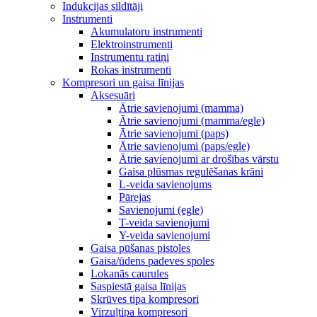
Indukcijas sildītāji
Instrumenti
Akumulatoru instrumenti
Elektroinstrumenti
Instrumentu ratiņi
Rokas instrumenti
Kompresori un gaisa līnijas
Aksesuāri
Ātrie savienojumi (mamma)
Ātrie savienojumi (mamma/egle)
Ātrie savienojumi (paps)
Ātrie savienojumi (paps/egle)
Ātrie savienojumi ar drošības vārstu
Gaisa plūsmas regulēšanas krāni
L-veida savienojums
Pārejas
Savienojumi (egle)
T-veida savienojumi
Y-veida savienojumi
Gaisa pūšanas pistoles
Gaisa/ūdens padeves spoles
Lokanās caurules
Saspiestā gaisa līnijas
Skrūves tipa kompresori
Virzuļtipa kompresori