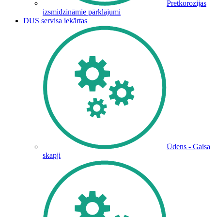
Pretkorozijas
izsmidzināmie pārklājumi
DUS servisa iekārtas
Ūdens - Gaisa
skapji