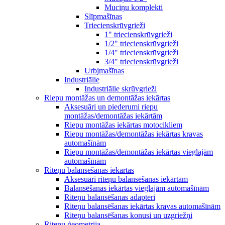
Muciņu komplekti
Slīpmašīnas
Triecienskrūvgrieži
1" triecienskrūvgrieži
1/2" triecienskrūvgrieži
1/4" triecienskrūvgrieži
3/4" triecienskrūvgrieži
Urbjmašīnas
Industriālie
Industriālie skrūvgrieži
Riepu montāžas un demontāžas iekārtas
Aksesuāri un piederumi riepu
montāžas/demontāžas iekārtām
Riepu montāžas iekārtas motocikliem
Riepu montāžas/demontāžas iekārtas kravas
automašīnām
Riepu montāžas/demontāžas iekārtas vieglajām
automašīnām
Riteņu balansēšanas iekārtas
Aksesuāri riteņu balansēšanas iekārtām
Balansēšanas iekārtas vieglajām automašīnām
Riteņu balansēšanas adapteri
Riteņu balansēšanas iekārtas kravas automašīnām
Riteņu balansēšanas konusi un uzgriežņi
Riteņu ģeometrija