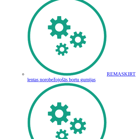
REMASKIRT
lentas norobežojošās bortu gumijas