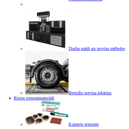
Darba galdi un servisa mēbeles
Bremžu servisa iekārtas
Riepu remontmateriāli
Kameru remonts