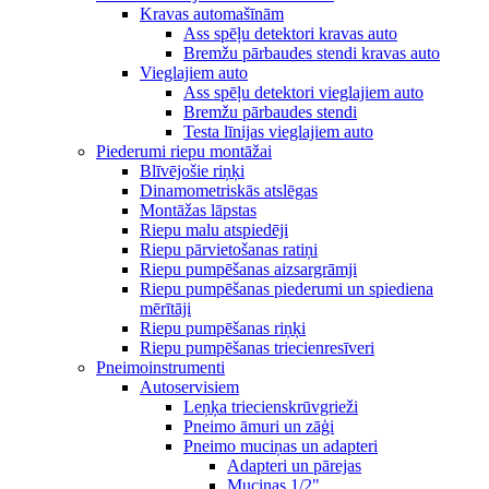
Kravas automašīnām
Ass spēļu detektori kravas auto
Bremžu pārbaudes stendi kravas auto
Vieglajiem auto
Ass spēļu detektori vieglajiem auto
Bremžu pārbaudes stendi
Testa līnijas vieglajiem auto
Piederumi riepu montāžai
Blīvējošie riņķi
Dinamometriskās atslēgas
Montāžas lāpstas
Riepu malu atspiedēji
Riepu pārvietošanas ratiņi
Riepu pumpēšanas aizsargrāmji
Riepu pumpēšanas piederumi un spiediena
mērītāji
Riepu pumpēšanas riņķi
Riepu pumpēšanas triecienresīveri
Pneimoinstrumenti
Autoservisiem
Leņķa triecienskrūvgrieži
Pneimo āmuri un zāģi
Pneimo muciņas un adapteri
Adapteri un pārejas
Muciņas 1/2"