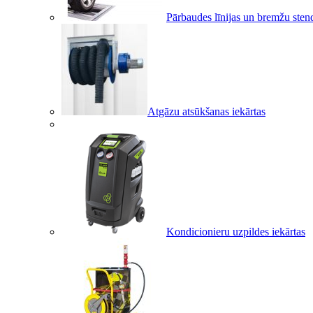
Pārbaudes līnijas un bremžu sten
Atgāzu atsūkšanas iekārtas
Kondicionieru uzpildes iekārtas