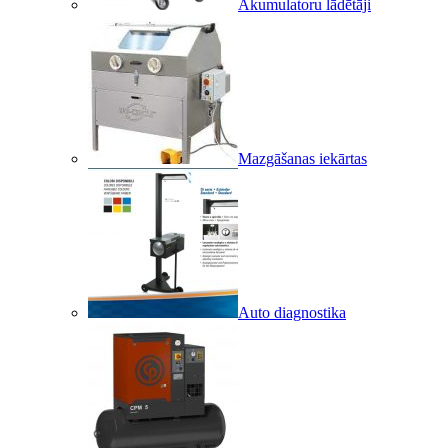
Akumulatoru lādētāji
Mazgāšanas iekārtas
Auto diagnostika