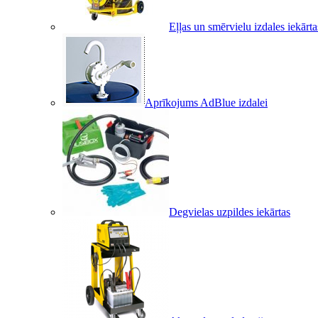
Eļļas un smērvielu izdales iekārta
Aprīkojums AdBlue izdalei
Degvielas uzpildes iekārtas