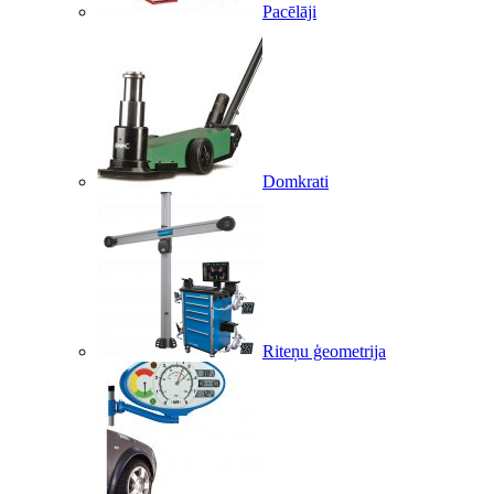
Pacēlāji
Domkrati
Riteņu ģeometrija