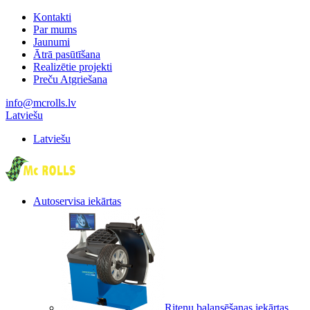
Kontakti
Par mums
Jaunumi
Ātrā pasūtīšana
Realizētie projekti
Preču Atgriešana
info@mcrolls.lv
Latviešu
Latviešu
Autoservisa iekārtas
Riteņu balansēšanas iekārtas