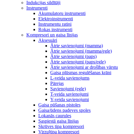
Indukcijas sildītāji
Instrumenti
Akumulatoru instrumenti
Elektroinstrumenti
Instrumentu ratiņi
Rokas instrumenti
Kompresori un gaisa līnijas
Aksesuāri
Ātrie savienojumi (mamma)
Ātrie savienojumi (mamma/egle)
Ātrie savienojumi (paps)
Ātrie savienojumi (paps/egle)
Ātrie savienojumi ar drošības vārstu
Gaisa plūsmas regulēšanas krāni
L-veida savienojums
Pārejas
Savienojumi (egle)
T-veida savienojumi
Y-veida savienojumi
Gaisa pūšanas pistoles
Gaisa/ūdens padeves spoles
Lokanās caurules
Saspiestā gaisa līnijas
Skrūves tipa kompresori
Virzuļtipa kompresori