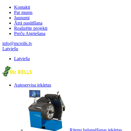
Kontakti
Par mums
Jaunumi
Ātrā pasūtīšana
Realizētie projekti
Preču Atgriešana
info@mcrolls.lv
Latviešu
Latviešu
Autoservisa iekārtas
Riteņu balansēšanas iekārtas