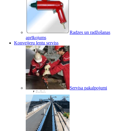
Radzes un radžošanas
aprīkojums
Konveijeru lentu serviss
Servisa pakalpojumi