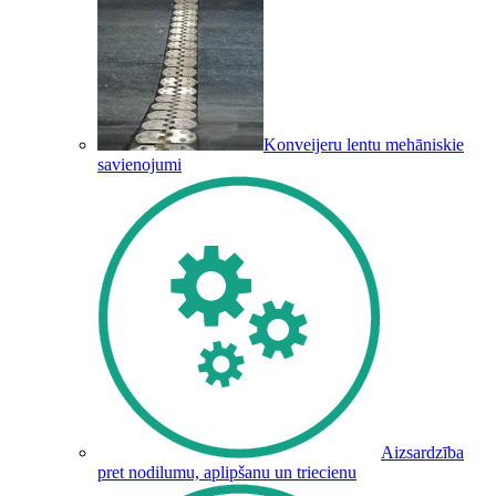
Konveijeru lentu mehāniskie
savienojumi
Aizsardzība
pret nodilumu, aplipšanu un triecienu