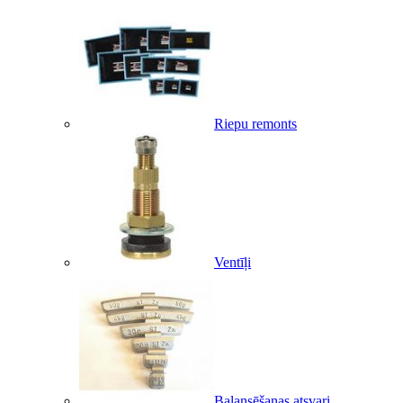
Riepu remonts
Ventīļi
Balansēšanas atsvari