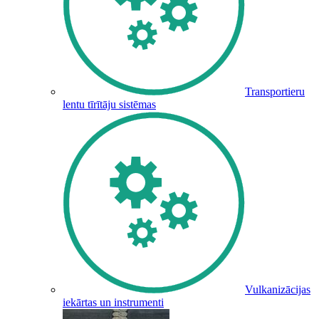
Transportieru
lentu tīrītāju sistēmas
Vulkanizācijas
iekārtas un instrumenti