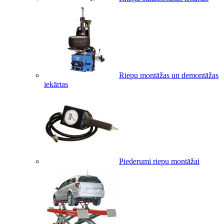
Riepu montāžas un demontāžas
iekārtas
Piederumi riepu montāžai