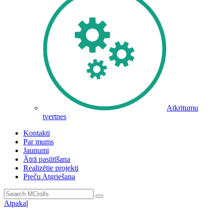
Atkritumu
tvertnes
Kontakti
Par mums
Jaunumi
Ātrā pasūtīšana
Realizētie projekti
Preču Atgriešana
Atpakaļ