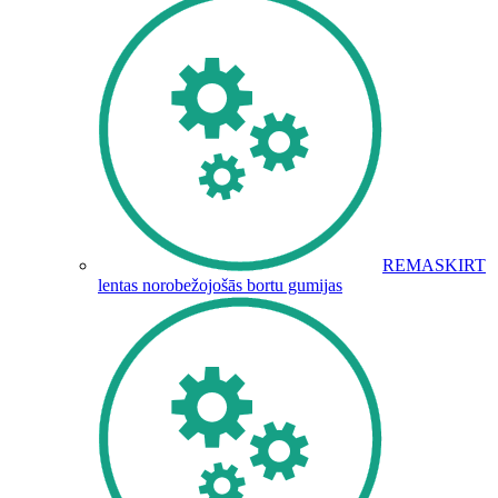
REMASKIRT
lentas norobežojošās bortu gumijas