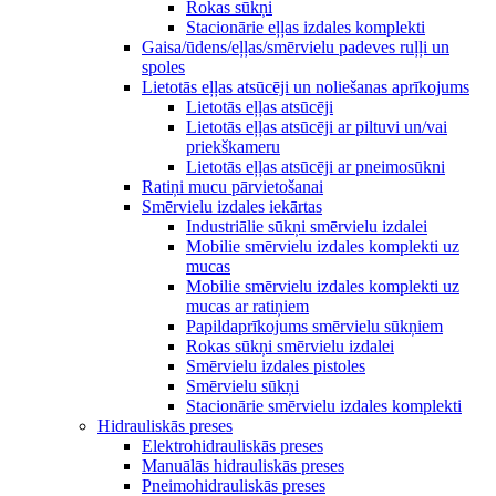
Rokas sūkņi
Stacionārie eļļas izdales komplekti
Gaisa/ūdens/eļļas/smērvielu padeves ruļļi un
spoles
Lietotās eļļas atsūcēji un noliešanas aprīkojums
Lietotās eļļas atsūcēji
Lietotās eļļas atsūcēji ar piltuvi un/vai
priekškameru
Lietotās eļļas atsūcēji ar pneimosūkni
Ratiņi mucu pārvietošanai
Smērvielu izdales iekārtas
Industriālie sūkņi smērvielu izdalei
Mobilie smērvielu izdales komplekti uz
mucas
Mobilie smērvielu izdales komplekti uz
mucas ar ratiņiem
Papildaprīkojums smērvielu sūkņiem
Rokas sūkņi smērvielu izdalei
Smērvielu izdales pistoles
Smērvielu sūkņi
Stacionārie smērvielu izdales komplekti
Hidrauliskās preses
Elektrohidrauliskās preses
Manuālās hidrauliskās preses
Pneimohidrauliskās preses