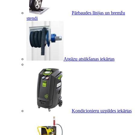
Pārbaudes līnijas un bremžu
stendi
Atgāzu atsūkšanas iekārtas
Kondicionieru uzpildes iekārtas