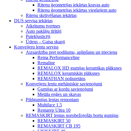
Riteņu ģeometrijas iekārtas kravas auto
Riteņu ģeometrijas iekārtas vieglajiem auto
Riteņu skrūvēšanas iekārtas
DUS servisa iekārtas
Atkritumu tvertnes
Auto paklāju tīrītāji
Putekļusūcēji
Ūdens – Gaisa skapji
Konveijeru lentu serviss
Aizsardzība pret nodilumu, aplipšanu un triecienu
Rema Performanceline
Remaline
REMALOX HD gumijas keramikas plāksnes
REMALOX keramiskās plāksnes
REMATHAN poliuretāns
Konveijeru lentu mehāniskie savienojumi
Gumijas ar kordu savienojumi
Metāla eņģes un skavas
Pildgumijas lentas remontam
Multiface 1.5
Remarep Ultra 10
REMASKIRT lentas norobežojošās bortu gumijas
REMASKIRT 50
REMASKIRT CB 195