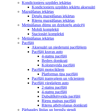
Kondicionieru uzpildes iekārtas
Kondicionieru uzpildes iekārtu aksesuāri
Mazgāšanas iekārtas
Detaļu mazgāšanas iekārtas
Riteņu mazgāšanas iekārtas
Metināšanas dūmu un dzirksteļu atsūcēji
Mobili komplekti
Stacionāri komplekti
Metināšanas iekārtas
Pacēlāji
Aksesuāri un piederumi pacēlājiem
Pacēlāji kravas auto
4-statņu pacēlāji
Bedres domkrati
Kolonnveida pacēlāji
Pacēlāji motocikliem
Platformas tipa pacēlāji
Pacēlāji tramvajiem un vilcieniem
Pacēlāji vieglajiem auto
2-statņu pacēlāji
4-statņu pacēlāji
Dubultšķērveida pacēlāji
Riepu maiņas pacēlāji
Riteņu atbrīvošanas domkrati
Pārbaudes līnijas un bremžu stendi