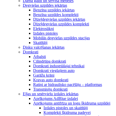
Darba galdi un servisa mēbeles
Degvielas uzpildes iekārtas
Benzīna uzpildes iekārtas
Benzīna uzpildes komplekti
Dīzeļdegvielas uzpildes iekārtas
Dīzeļdegvielas uzpildes komplekti
Elektrosūkņi
Izdales pistoles
Mobilās degvielas uzpildes stacijas
Skaitītāji
Disku valcēšanas iekārtas
Domkrati
Atbalsti
Cilindrtipa domkrati
Domkrati industriālajai tehnikai
Domkrati vieglajiem auto
Garāžu krāni
Kravas auto domkrati
Ratiņi ar hidraulisko pacēlāju – platformas
Transmisiju domkrati
Eļļas un smērvielu izdales iekārtas
Aprīkojums AdBlue izdalei
Aprīkojums antifrīza un logu šķidruma uzpildei
Izdales pistoles un skaitītāji
Komplekti šķidruma padevei