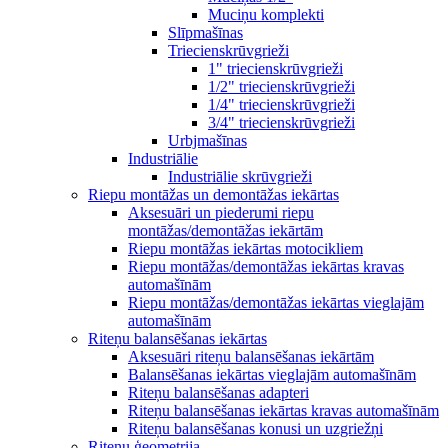
Muciņu komplekti
Slīpmašīnas
Triecienskrūvgrieži
1" triecienskrūvgrieži
1/2" triecienskrūvgrieži
1/4" triecienskrūvgrieži
3/4" triecienskrūvgrieži
Urbjmašīnas
Industriālie
Industriālie skrūvgrieži
Riepu montāžas un demontāžas iekārtas
Aksesuāri un piederumi riepu
montāžas/demontāžas iekārtām
Riepu montāžas iekārtas motocikliem
Riepu montāžas/demontāžas iekārtas kravas
automašīnām
Riepu montāžas/demontāžas iekārtas vieglajām
automašīnām
Riteņu balansēšanas iekārtas
Aksesuāri riteņu balansēšanas iekārtām
Balansēšanas iekārtas vieglajām automašīnām
Riteņu balansēšanas adapteri
Riteņu balansēšanas iekārtas kravas automašīnām
Riteņu balansēšanas konusi un uzgriežņi
Riteņu ģeometrija