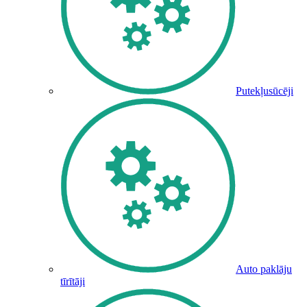
Putekļusūcēji
Auto paklāju
tīrītāji