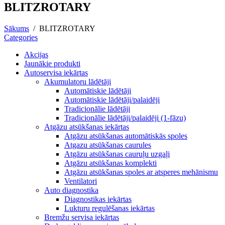
BLITZROTARY
Sākums
/
BLITZROTARY
Categories
Akcijas
Jaunākie produkti
Autoservisa iekārtas
Akumulatoru lādētāji
Automātiskie lādētāji
Automātiskie lādētāji/palaidēji
Tradicionālie lādētāji
Tradicionālie lādētāji/palaidēji (1-fāzu)
Atgāzu atsūkšanas iekārtas
Atgāzu atsūkšanas automātiskās spoles
Atgazu atsūkšanas caurules
Atgāzu atsūkšanas cauruļu uzgaļi
Atgāzu atsūkšanas komplekti
Atgāzu atsūkšanas spoles ar atsperes mehānismu
Ventilatori
Auto diagnostika
Diagnostikas iekārtas
Lukturu regulēšanas iekārtas
Bremžu servisa iekārtas