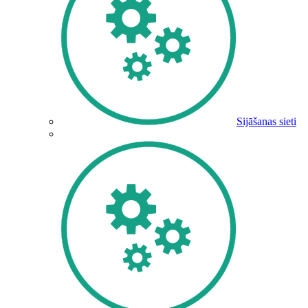
Sijāšanas sieti