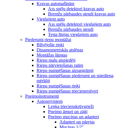
Kravas automašīnām
Ass spēļu detektori kravas auto
Bremžu pārbaudes stendi kravas auto
Vieglajiem auto
Ass spēļu detektori vieglajiem auto
Bremžu pārbaudes stendi
Testa līnijas vieglajiem auto
Piederumi riepu montāžai
Blīvējošie riņķi
Dinamometriskās atslēgas
Montāžas lāpstas
Riepu malu atspiedēji
Riepu pārvietošanas ratiņi
Riepu pumpēšanas aizsargrāmji
Riepu pumpēšanas piederumi un spiediena
mērītāji
Riepu pumpēšanas riņķi
Riepu pumpēšanas triecienresīveri
Pneimoinstrumenti
Autoservisiem
Leņķa triecienskrūvgrieži
Pneimo āmuri un zāģi
Pneimo muciņas un adapteri
Adapteri un pārejas
Muciņas 1/2"