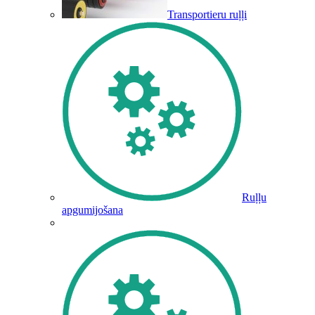
Transportieru ruļļi
Ruļļu
apgumijošana