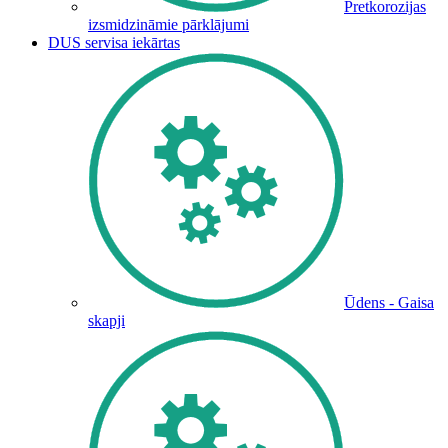
Pretkorozijas
izsmidzināmie pārklājumi
DUS servisa iekārtas
Ūdens - Gaisa
skapji