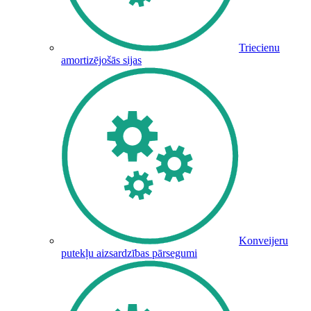
Triecienu
amortizējošās sijas
Konveijeru
putekļu aizsardzības pārsegumi