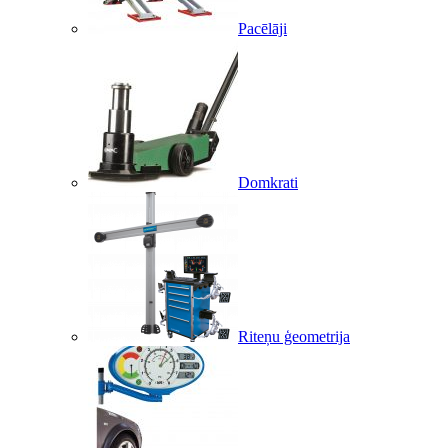
Pacēlāji
Domkrati
Riteņu ģeometrija