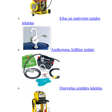
Eļļas un smērvielu izdales
iekārtas
Aprīkojums AdBlue izdalei
Degvielas uzpildes iekārtas