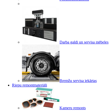
Darba galdi un servisa mēbeles
Bremžu servisa iekārtas
Riepu remontmateriāli
Kameru remonts