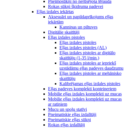
Pneimosūkņi no nerūsējoša tērauda
Rokas sūkņi šķidruma padevei
Eļļas izdales iekārtas
Aksesuāri un papildaprīkojums eļļas
iekārtām
Kanniņas un piltuves
Digitālie skaitītāji
Eļļas izdales pistoles
Eļļas izdales pistoles
Eļļas izdales pistoles (AL)
Eļļas izdales pistoles ar digitālo
skaitītāju (1-35 l/min.)
Eļļas izdales pistoles ar iepriekš
uzstādāmu eļļas padeves daudzumu
Eļļas izdales pistoles ar mehānisko
skaitītāju
Kalibrējamas eļļas izdales pistoles
Eļļas padeves komplekti konteineriem
Mobilie eļļas izdales komplekti uz mucas
Mobilie eļļas izdales komplekti uz mucas
ar ratiņiem
Mucu un spoļu statīvi
Pneimatiskie eļļas izdalītāji
Pneimatiskie eļļas sūkņi
Rokas eļļas izdalītāji