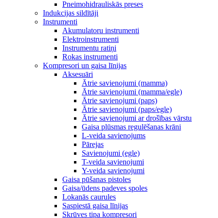
Pneimohidrauliskās preses
Indukcijas sildītāji
Instrumenti
Akumulatoru instrumenti
Elektroinstrumenti
Instrumentu ratiņi
Rokas instrumenti
Kompresori un gaisa līnijas
Aksesuāri
Ātrie savienojumi (mamma)
Ātrie savienojumi (mamma/egle)
Ātrie savienojumi (paps)
Ātrie savienojumi (paps/egle)
Ātrie savienojumi ar drošības vārstu
Gaisa plūsmas regulēšanas krāni
L-veida savienojums
Pārejas
Savienojumi (egle)
T-veida savienojumi
Y-veida savienojumi
Gaisa pūšanas pistoles
Gaisa/ūdens padeves spoles
Lokanās caurules
Saspiestā gaisa līnijas
Skrūves tipa kompresori