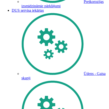
Pretkorozijas
izsmidzināmie pārklājumi
DUS servisa iekārtas
Ūdens - Gaisa
skapji