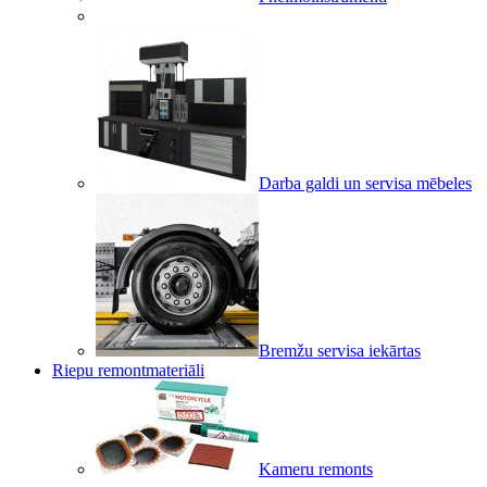
Darba galdi un servisa mēbeles
Bremžu servisa iekārtas
Riepu remontmateriāli
Kameru remonts