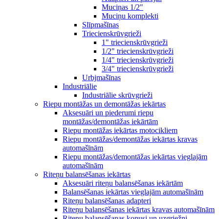
Muciņas 1/2"
Muciņu komplekti
Slīpmašīnas
Triecienskrūvgrieži
1" triecienskrūvgrieži
1/2" triecienskrūvgrieži
1/4" triecienskrūvgrieži
3/4" triecienskrūvgrieži
Urbjmašīnas
Industriālie
Industriālie skrūvgrieži
Riepu montāžas un demontāžas iekārtas
Aksesuāri un piederumi riepu
montāžas/demontāžas iekārtām
Riepu montāžas iekārtas motocikliem
Riepu montāžas/demontāžas iekārtas kravas
automašīnām
Riepu montāžas/demontāžas iekārtas vieglajām
automašīnām
Riteņu balansēšanas iekārtas
Aksesuāri riteņu balansēšanas iekārtām
Balansēšanas iekārtas vieglajām automašīnām
Riteņu balansēšanas adapteri
Riteņu balansēšanas iekārtas kravas automašīnām
Riteņu balansēšanas konusi un uzgriežņi