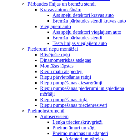
Pārbaudes līnijas un bremžu stendi
Kravas automašīnām
Ass spēļu detektori kravas auto
Bremžu pārbaudes stendi kravas auto
Vieglajiem auto
Ass spēļu detektori vieglajiem auto
Bremžu pārbaudes stendi
Testa līnijas vieglajiem auto
Piederumi riepu montāžai
Blīvējošie riņķi
Dinamometriskās atslēgas
Montāžas lāpstas
Riepu malu atspiedēji
Riepu pārvietošanas ratiņi
Riepu pumpēšanas aizsargrāmji
Riepu pumpēšanas piederumi un spiediena
mērītāji
Riepu pumpēšanas riņķi
Riepu pumpēšanas triecienresīveri
Pneimoinstrumenti
Autoservisiem
Leņķa triecienskrūvgrieži
Pneimo āmuri un zāģi
Pneimo muciņas un adapteri
Adapteri un pārejas