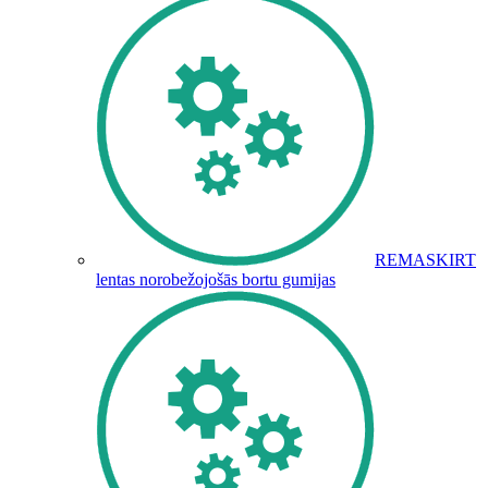
REMASKIRT
lentas norobežojošās bortu gumijas