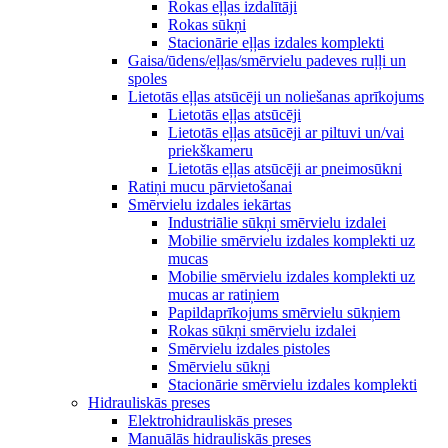
Rokas eļļas izdalītāji
Rokas sūkņi
Stacionārie eļļas izdales komplekti
Gaisa/ūdens/eļļas/smērvielu padeves ruļļi un
spoles
Lietotās eļļas atsūcēji un noliešanas aprīkojums
Lietotās eļļas atsūcēji
Lietotās eļļas atsūcēji ar piltuvi un/vai
priekškameru
Lietotās eļļas atsūcēji ar pneimosūkni
Ratiņi mucu pārvietošanai
Smērvielu izdales iekārtas
Industriālie sūkņi smērvielu izdalei
Mobilie smērvielu izdales komplekti uz
mucas
Mobilie smērvielu izdales komplekti uz
mucas ar ratiņiem
Papildaprīkojums smērvielu sūkņiem
Rokas sūkņi smērvielu izdalei
Smērvielu izdales pistoles
Smērvielu sūkņi
Stacionārie smērvielu izdales komplekti
Hidrauliskās preses
Elektrohidrauliskās preses
Manuālās hidrauliskās preses