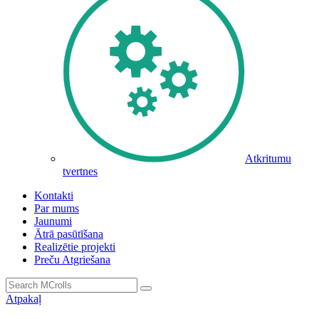
Atkritumu
tvertnes
Kontakti
Par mums
Jaunumi
Ātrā pasūtīšana
Realizētie projekti
Preču Atgriešana
Atpakaļ