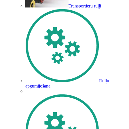
Transportieru ruļļi
Ruļļu
apgumijošana