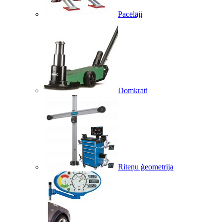
Pacēlāji
Domkrati
Riteņu ģeometrija