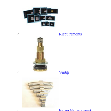
Riepu remonts
Ventīļi
Balansēšanas atsvari