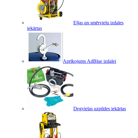
Eļļas un smērvielu izdales
iekārtas
Aprīkojums AdBlue izdalei
Degvielas uzpildes iekārtas