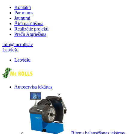
Kontakti
Par mums
Jaunumi
Ātrā pasūtīšana
Realizētie projekti
Preču Atgriešana
info@mcrolls.lv
Latviešu
Latviešu
Autoservisa iekārtas
Riteņu balansēšanas iekārtas