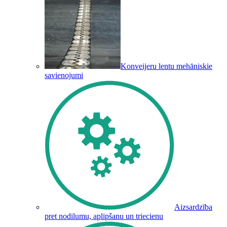
Konveijeru lentu mehāniskie
savienojumi
Aizsardzība
pret nodilumu, aplipšanu un triecienu