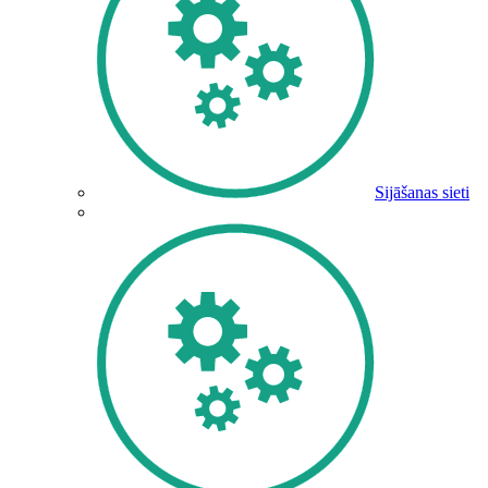
Sijāšanas sieti