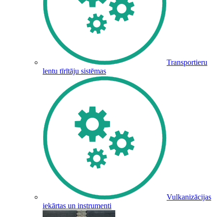
Transportieru
lentu tīrītāju sistēmas
Vulkanizācijas
iekārtas un instrumenti