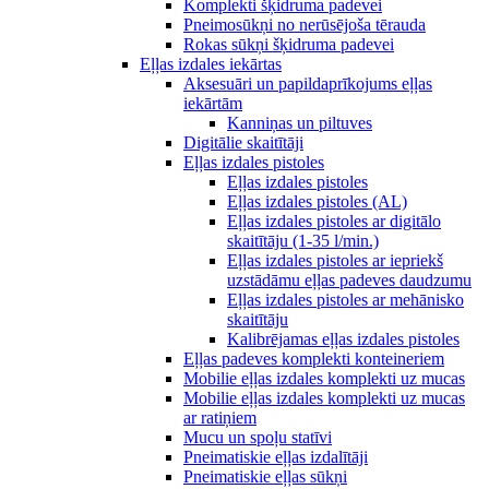
Komplekti šķidruma padevei
Pneimosūkņi no nerūsējoša tērauda
Rokas sūkņi šķidruma padevei
Eļļas izdales iekārtas
Aksesuāri un papildaprīkojums eļļas
iekārtām
Kanniņas un piltuves
Digitālie skaitītāji
Eļļas izdales pistoles
Eļļas izdales pistoles
Eļļas izdales pistoles (AL)
Eļļas izdales pistoles ar digitālo
skaitītāju (1-35 l/min.)
Eļļas izdales pistoles ar iepriekš
uzstādāmu eļļas padeves daudzumu
Eļļas izdales pistoles ar mehānisko
skaitītāju
Kalibrējamas eļļas izdales pistoles
Eļļas padeves komplekti konteineriem
Mobilie eļļas izdales komplekti uz mucas
Mobilie eļļas izdales komplekti uz mucas
ar ratiņiem
Mucu un spoļu statīvi
Pneimatiskie eļļas izdalītāji
Pneimatiskie eļļas sūkņi