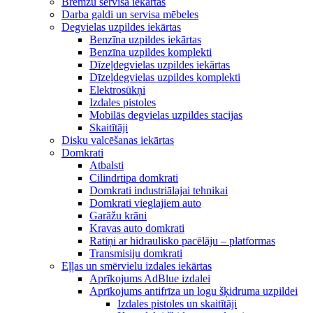
Bremžu servisa iekārtas
Darba galdi un servisa mēbeles
Degvielas uzpildes iekārtas
Benzīna uzpildes iekārtas
Benzīna uzpildes komplekti
Dīzeļdegvielas uzpildes iekārtas
Dīzeļdegvielas uzpildes komplekti
Elektrosūkņi
Izdales pistoles
Mobilās degvielas uzpildes stacijas
Skaitītāji
Disku valcēšanas iekārtas
Domkrati
Atbalsti
Cilindrtipa domkrati
Domkrati industriālajai tehnikai
Domkrati vieglajiem auto
Garāžu krāni
Kravas auto domkrati
Ratiņi ar hidraulisko pacēlāju – platformas
Transmisiju domkrati
Eļļas un smērvielu izdales iekārtas
Aprīkojums AdBlue izdalei
Aprīkojums antifrīza un logu šķidruma uzpildei
Izdales pistoles un skaitītāji