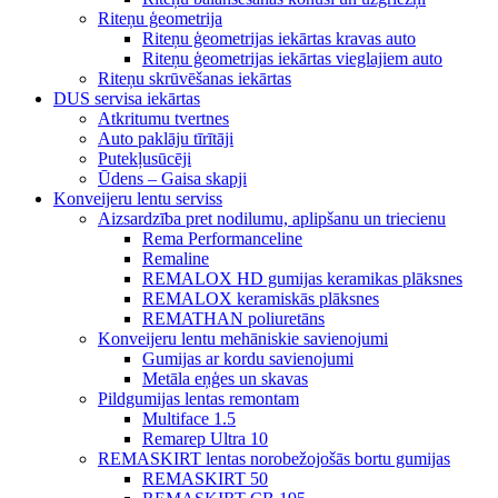
Riteņu ģeometrija
Riteņu ģeometrijas iekārtas kravas auto
Riteņu ģeometrijas iekārtas vieglajiem auto
Riteņu skrūvēšanas iekārtas
DUS servisa iekārtas
Atkritumu tvertnes
Auto paklāju tīrītāji
Putekļusūcēji
Ūdens – Gaisa skapji
Konveijeru lentu serviss
Aizsardzība pret nodilumu, aplipšanu un triecienu
Rema Performanceline
Remaline
REMALOX HD gumijas keramikas plāksnes
REMALOX keramiskās plāksnes
REMATHAN poliuretāns
Konveijeru lentu mehāniskie savienojumi
Gumijas ar kordu savienojumi
Metāla eņģes un skavas
Pildgumijas lentas remontam
Multiface 1.5
Remarep Ultra 10
REMASKIRT lentas norobežojošās bortu gumijas
REMASKIRT 50