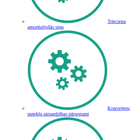
Triecienu
amortizējošās sijas
Konveijeru
putekļu aizsardzības pārsegumi