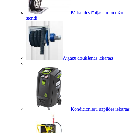
Pārbaudes līnijas un bremžu
stendi
Atgāzu atsūkšanas iekārtas
Kondicionieru uzpildes iekārtas