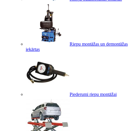
Riepu montāžas un demontāžas
iekārtas
Piederumi riepu montāžai