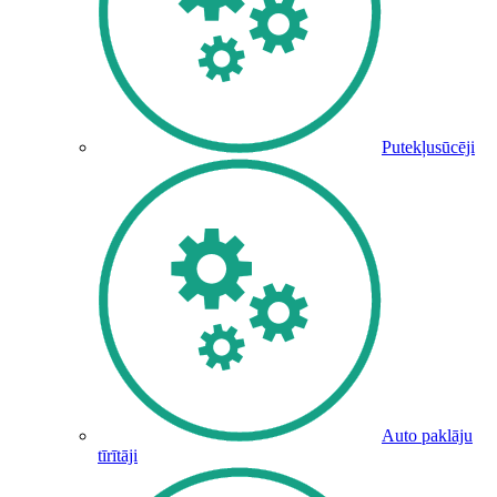
Putekļusūcēji
Auto paklāju
tīrītāji