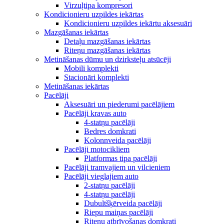
Virzuļtipa kompresori
Kondicionieru uzpildes iekārtas
Kondicionieru uzpildes iekārtu aksesuāri
Mazgāšanas iekārtas
Detaļu mazgāšanas iekārtas
Riteņu mazgāšanas iekārtas
Metināšanas dūmu un dzirksteļu atsūcēji
Mobili komplekti
Stacionāri komplekti
Metināšanas iekārtas
Pacēlāji
Aksesuāri un piederumi pacēlājiem
Pacēlāji kravas auto
4-statņu pacēlāji
Bedres domkrati
Kolonnveida pacēlāji
Pacēlāji motocikliem
Platformas tipa pacēlāji
Pacēlāji tramvajiem un vilcieniem
Pacēlāji vieglajiem auto
2-statņu pacēlāji
4-statņu pacēlāji
Dubultšķērveida pacēlāji
Riepu maiņas pacēlāji
Riteņu atbrīvošanas domkrati