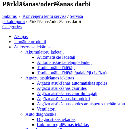
Pārklāšanas/oderēšanas darbi
Sākums
/
Konveijeru lentu serviss
/
Servisa
pakalpojumi
/
Pārklāšanas/oderēšanas darbi
Categories
Akcijas
Jaunākie produkti
Autoservisa iekārtas
Akumulatoru lādētāji
Automātiskie lādētāji
Automātiskie lādētāji/palaidēji
Tradicionālie lādētāji
Tradicionālie lādētāji/palaidēji (1-fāzu)
Atgāzu atsūkšanas iekārtas
Atgāzu atsūkšanas automātiskās spoles
Atgazu atsūkšanas caurules
Atgāzu atsūkšanas cauruļu uzgaļi
Atgāzu atsūkšanas komplekti
Atgāzu atsūkšanas spoles ar atsperes mehānismu
Ventilatori
Auto diagnostika
Diagnostikas iekārtas
Lukturu regulēšanas iekārtas