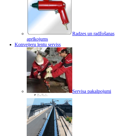
Radzes un radžošanas
aprīkojums
Konveijeru lentu serviss
Servisa pakalpojumi