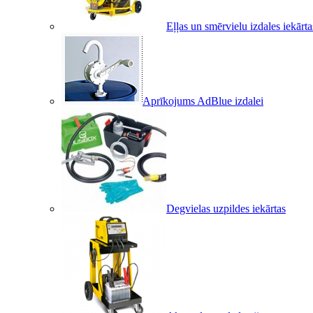
Eļļas un smērvielu izdales iekārta
Aprīkojums AdBlue izdalei
Degvielas uzpildes iekārtas