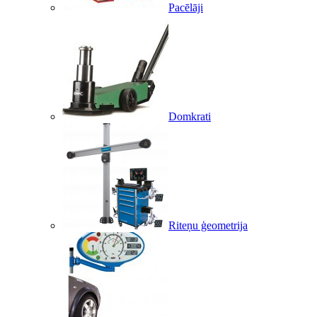
Pacēlāji
Domkrati
Riteņu ģeometrija