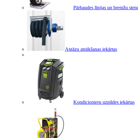
Pārbaudes līnijas un bremžu sten
Atgāzu atsūkšanas iekārtas
Kondicionieru uzpildes iekārtas