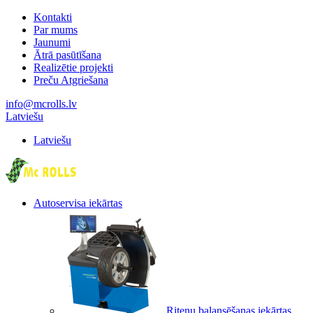
Kontakti
Par mums
Jaunumi
Ātrā pasūtīšana
Realizētie projekti
Preču Atgriešana
info@mcrolls.lv
Latviešu
Latviešu
Autoservisa iekārtas
Riteņu balansēšanas iekārtas