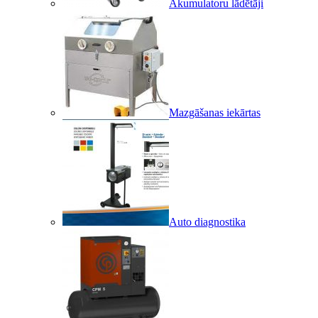
Akumulatoru lādētāji
Mazgāšanas iekārtas
Auto diagnostika