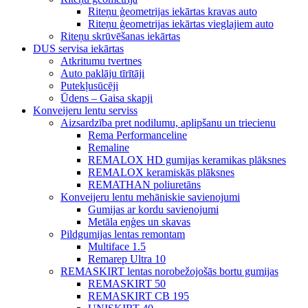
Riteņu ģeometrijas iekārtas kravas auto
Riteņu ģeometrijas iekārtas vieglajiem auto
Riteņu skrūvēšanas iekārtas
DUS servisa iekārtas
Atkritumu tvertnes
Auto paklāju tīrītāji
Putekļusūcēji
Ūdens – Gaisa skapji
Konveijeru lentu serviss
Aizsardzība pret nodilumu, aplipšanu un triecienu
Rema Performanceline
Remaline
REMALOX HD gumijas keramikas plāksnes
REMALOX keramiskās plāksnes
REMATHAN poliuretāns
Konveijeru lentu mehāniskie savienojumi
Gumijas ar kordu savienojumi
Metāla eņģes un skavas
Pildgumijas lentas remontam
Multiface 1.5
Remarep Ultra 10
REMASKIRT lentas norobežojošās bortu gumijas
REMASKIRT 50
REMASKIRT CB 195