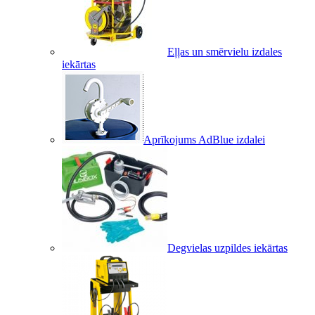
Eļļas un smērvielu izdales
iekārtas
Aprīkojums AdBlue izdalei
Degvielas uzpildes iekārtas