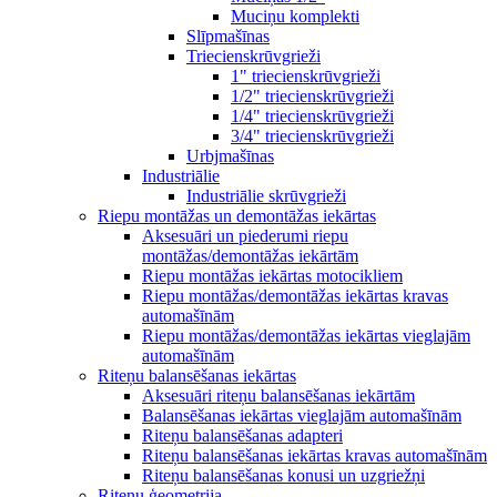
Muciņu komplekti
Slīpmašīnas
Triecienskrūvgrieži
1" triecienskrūvgrieži
1/2" triecienskrūvgrieži
1/4" triecienskrūvgrieži
3/4" triecienskrūvgrieži
Urbjmašīnas
Industriālie
Industriālie skrūvgrieži
Riepu montāžas un demontāžas iekārtas
Aksesuāri un piederumi riepu
montāžas/demontāžas iekārtām
Riepu montāžas iekārtas motocikliem
Riepu montāžas/demontāžas iekārtas kravas
automašīnām
Riepu montāžas/demontāžas iekārtas vieglajām
automašīnām
Riteņu balansēšanas iekārtas
Aksesuāri riteņu balansēšanas iekārtām
Balansēšanas iekārtas vieglajām automašīnām
Riteņu balansēšanas adapteri
Riteņu balansēšanas iekārtas kravas automašīnām
Riteņu balansēšanas konusi un uzgriežņi
Riteņu ģeometrija