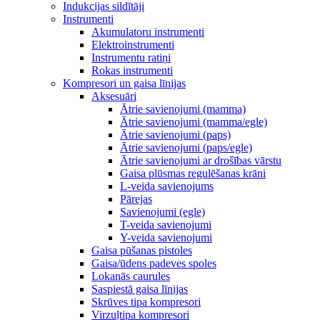
Indukcijas sildītāji
Instrumenti
Akumulatoru instrumenti
Elektroinstrumenti
Instrumentu ratiņi
Rokas instrumenti
Kompresori un gaisa līnijas
Aksesuāri
Ātrie savienojumi (mamma)
Ātrie savienojumi (mamma/egle)
Ātrie savienojumi (paps)
Ātrie savienojumi (paps/egle)
Ātrie savienojumi ar drošības vārstu
Gaisa plūsmas regulēšanas krāni
L-veida savienojums
Pārejas
Savienojumi (egle)
T-veida savienojumi
Y-veida savienojumi
Gaisa pūšanas pistoles
Gaisa/ūdens padeves spoles
Lokanās caurules
Saspiestā gaisa līnijas
Skrūves tipa kompresori
Virzuļtipa kompresori