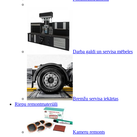
Darba galdi un servisa mēbeles
Bremžu servisa iekārtas
Riepu remontmateriāli
Kameru remonts