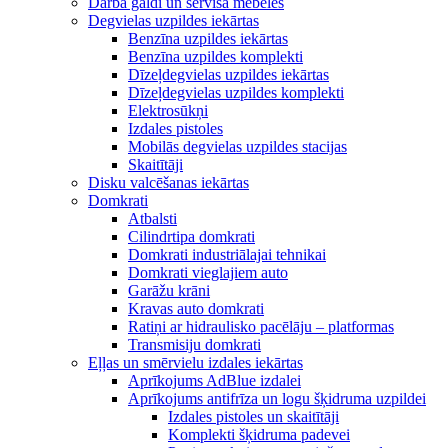
Darba galdi un servisa mēbeles
Degvielas uzpildes iekārtas
Benzīna uzpildes iekārtas
Benzīna uzpildes komplekti
Dīzeļdegvielas uzpildes iekārtas
Dīzeļdegvielas uzpildes komplekti
Elektrosūkņi
Izdales pistoles
Mobilās degvielas uzpildes stacijas
Skaitītāji
Disku valcēšanas iekārtas
Domkrati
Atbalsti
Cilindrtipa domkrati
Domkrati industriālajai tehnikai
Domkrati vieglajiem auto
Garāžu krāni
Kravas auto domkrati
Ratiņi ar hidraulisko pacēlāju – platformas
Transmisiju domkrati
Eļļas un smērvielu izdales iekārtas
Aprīkojums AdBlue izdalei
Aprīkojums antifrīza un logu šķidruma uzpildei
Izdales pistoles un skaitītāji
Komplekti šķidruma padevei