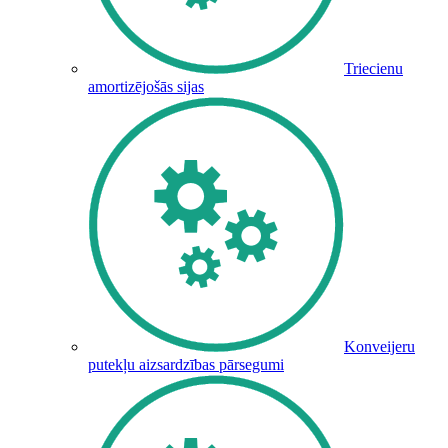
Triecienu
amortizējošās sijas
Konveijeru
putekļu aizsardzības pārsegumi