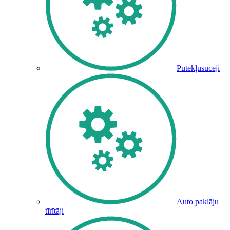
Putekļusūcēji
Auto paklāju
tīrītāji