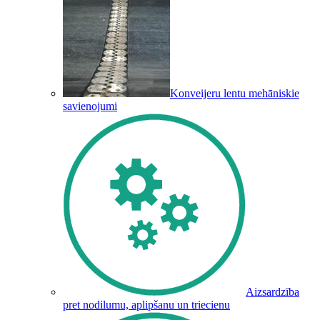
Konveijeru lentu mehāniskie
savienojumi
Aizsardzība
pret nodilumu, aplipšanu un triecienu