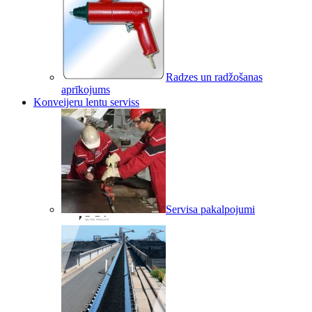
Radzes un radžošanas
aprīkojums
Konveijeru lentu serviss
Servisa pakalpojumi