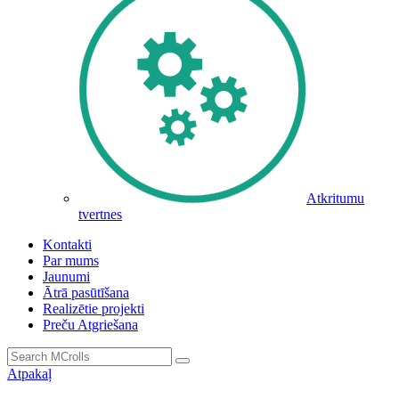
Atkritumu
tvertnes
Kontakti
Par mums
Jaunumi
Ātrā pasūtīšana
Realizētie projekti
Preču Atgriešana
Atpakaļ