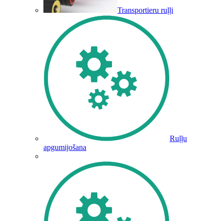
Transportieru ruļļi
Ruļļu
apgumijošana