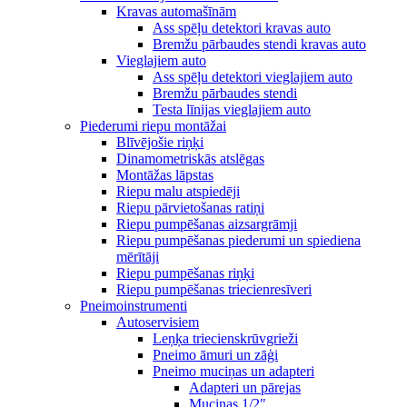
Kravas automašīnām
Ass spēļu detektori kravas auto
Bremžu pārbaudes stendi kravas auto
Vieglajiem auto
Ass spēļu detektori vieglajiem auto
Bremžu pārbaudes stendi
Testa līnijas vieglajiem auto
Piederumi riepu montāžai
Blīvējošie riņķi
Dinamometriskās atslēgas
Montāžas lāpstas
Riepu malu atspiedēji
Riepu pārvietošanas ratiņi
Riepu pumpēšanas aizsargrāmji
Riepu pumpēšanas piederumi un spiediena
mērītāji
Riepu pumpēšanas riņķi
Riepu pumpēšanas triecienresīveri
Pneimoinstrumenti
Autoservisiem
Leņķa triecienskrūvgrieži
Pneimo āmuri un zāģi
Pneimo muciņas un adapteri
Adapteri un pārejas
Muciņas 1/2"