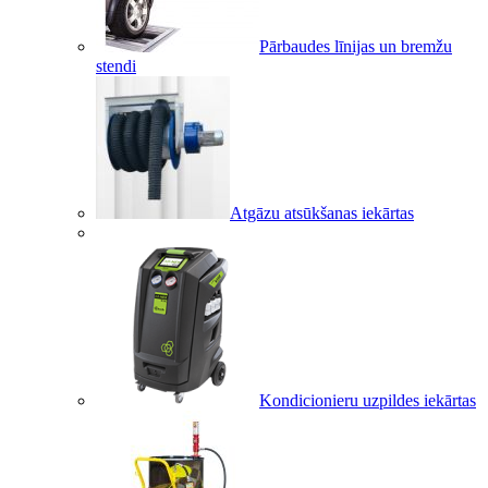
Pārbaudes līnijas un bremžu
stendi
Atgāzu atsūkšanas iekārtas
Kondicionieru uzpildes iekārtas