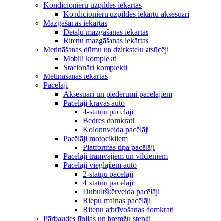
Kondicionieru uzpildes iekārtas
Kondicionieru uzpildes iekārtu aksesuāri
Mazgāšanas iekārtas
Detaļu mazgāšanas iekārtas
Riteņu mazgāšanas iekārtas
Metināšanas dūmu un dzirksteļu atsūcēji
Mobili komplekti
Stacionāri komplekti
Metināšanas iekārtas
Pacēlāji
Aksesuāri un piederumi pacēlājiem
Pacēlāji kravas auto
4-statņu pacēlāji
Bedres domkrati
Kolonnveida pacēlāji
Pacēlāji motocikliem
Platformas tipa pacēlāji
Pacēlāji tramvajiem un vilcieniem
Pacēlāji vieglajiem auto
2-statņu pacēlāji
4-statņu pacēlāji
Dubultšķērveida pacēlāji
Riepu maiņas pacēlāji
Riteņu atbrīvošanas domkrati
Pārbaudes līnijas un bremžu stendi