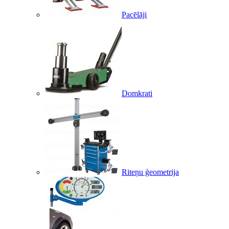
Pacēlāji
Domkrati
Riteņu ģeometrija