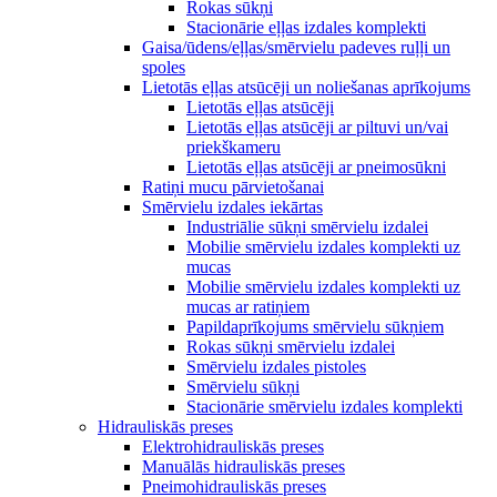
Rokas sūkņi
Stacionārie eļļas izdales komplekti
Gaisa/ūdens/eļļas/smērvielu padeves ruļļi un
spoles
Lietotās eļļas atsūcēji un noliešanas aprīkojums
Lietotās eļļas atsūcēji
Lietotās eļļas atsūcēji ar piltuvi un/vai
priekškameru
Lietotās eļļas atsūcēji ar pneimosūkni
Ratiņi mucu pārvietošanai
Smērvielu izdales iekārtas
Industriālie sūkņi smērvielu izdalei
Mobilie smērvielu izdales komplekti uz
mucas
Mobilie smērvielu izdales komplekti uz
mucas ar ratiņiem
Papildaprīkojums smērvielu sūkņiem
Rokas sūkņi smērvielu izdalei
Smērvielu izdales pistoles
Smērvielu sūkņi
Stacionārie smērvielu izdales komplekti
Hidrauliskās preses
Elektrohidrauliskās preses
Manuālās hidrauliskās preses
Pneimohidrauliskās preses