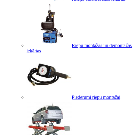
Riepu montāžas un demontāžas
iekārtas
Piederumi riepu montāžai