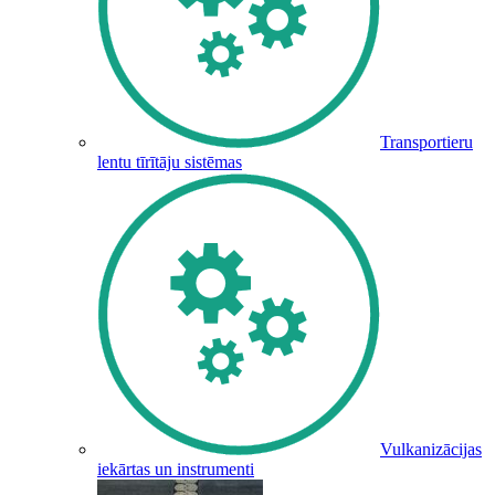
Transportieru
lentu tīrītāju sistēmas
Vulkanizācijas
iekārtas un instrumenti