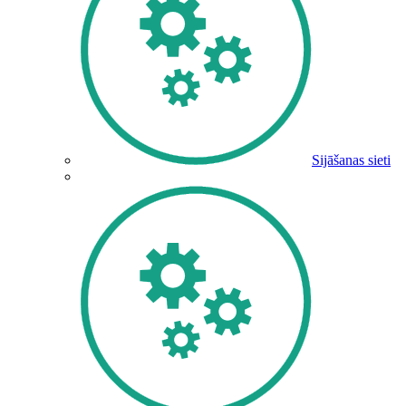
Sijāšanas sieti