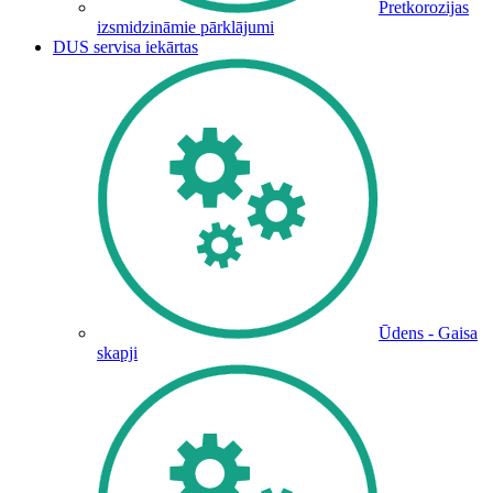
Pretkorozijas
izsmidzināmie pārklājumi
DUS servisa iekārtas
Ūdens - Gaisa
skapji