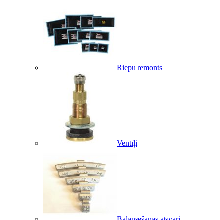
Riepu remonts
Ventīļi
Balansēšanas atsvari