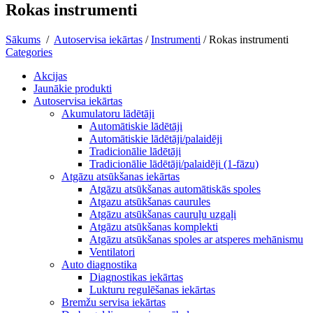
Rokas instrumenti
Sākums
/
Autoservisa iekārtas
/
Instrumenti
/
Rokas instrumenti
Categories
Akcijas
Jaunākie produkti
Autoservisa iekārtas
Akumulatoru lādētāji
Automātiskie lādētāji
Automātiskie lādētāji/palaidēji
Tradicionālie lādētāji
Tradicionālie lādētāji/palaidēji (1-fāzu)
Atgāzu atsūkšanas iekārtas
Atgāzu atsūkšanas automātiskās spoles
Atgazu atsūkšanas caurules
Atgāzu atsūkšanas cauruļu uzgaļi
Atgāzu atsūkšanas komplekti
Atgāzu atsūkšanas spoles ar atsperes mehānismu
Ventilatori
Auto diagnostika
Diagnostikas iekārtas
Lukturu regulēšanas iekārtas
Bremžu servisa iekārtas