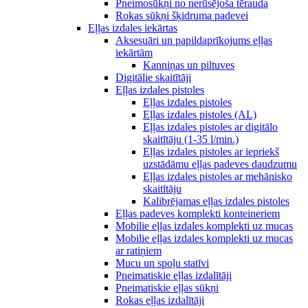
Pneimosūkņi no nerūsējoša tērauda
Rokas sūkņi šķidruma padevei
Eļļas izdales iekārtas
Aksesuāri un papildaprīkojums eļļas
iekārtām
Kanniņas un piltuves
Digitālie skaitītāji
Eļļas izdales pistoles
Eļļas izdales pistoles
Eļļas izdales pistoles (AL)
Eļļas izdales pistoles ar digitālo
skaitītāju (1-35 l/min.)
Eļļas izdales pistoles ar iepriekš
uzstādāmu eļļas padeves daudzumu
Eļļas izdales pistoles ar mehānisko
skaitītāju
Kalibrējamas eļļas izdales pistoles
Eļļas padeves komplekti konteineriem
Mobilie eļļas izdales komplekti uz mucas
Mobilie eļļas izdales komplekti uz mucas
ar ratiņiem
Mucu un spoļu statīvi
Pneimatiskie eļļas izdalītāji
Pneimatiskie eļļas sūkņi
Rokas eļļas izdalītāji