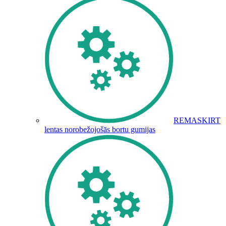
REMASKIRT
lentas norobežojošās bortu gumijas