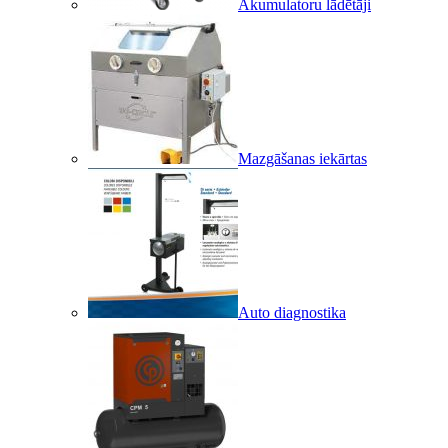
Akumulatoru lādētāji
Mazgāšanas iekārtas
Auto diagnostika