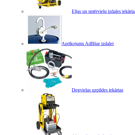
Eļļas un smērvielu izdales iekārta
Aprīkojums AdBlue izdalei
Degvielas uzpildes iekārtas