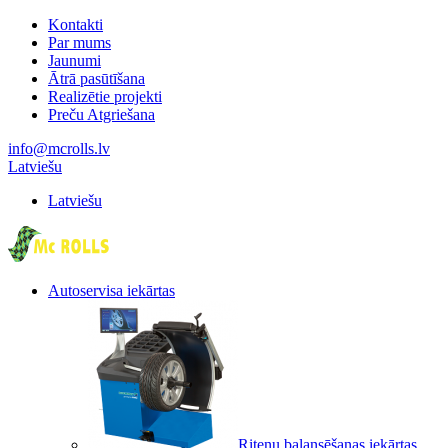
Kontakti
Par mums
Jaunumi
Ātrā pasūtīšana
Realizētie projekti
Preču Atgriešana
info@mcrolls.lv
Latviešu
Latviešu
Autoservisa iekārtas
Riteņu balansēšanas iekārtas