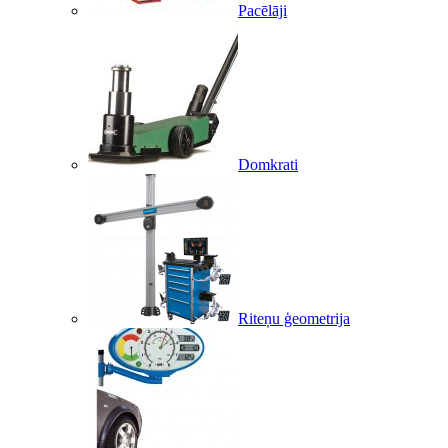
Pacēlāji
Domkrati
Riteņu ģeometrija