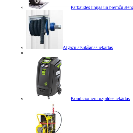
Pārbaudes līnijas un bremžu sten
Atgāzu atsūkšanas iekārtas
Kondicionieru uzpildes iekārtas