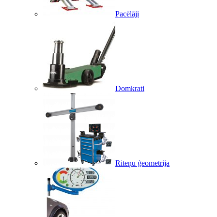
Pacēlāji
Domkrati
Riteņu ģeometrija