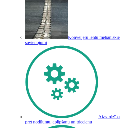
Konveijeru lentu mehāniskie
savienojumi
Aizsardzība
pret nodilumu, aplipšanu un triecienu