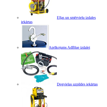
Eļļas un smērvielu izdales
iekārtas
Aprīkojums AdBlue izdalei
Degvielas uzpildes iekārtas