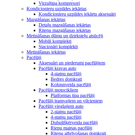
Virzuļtipa kompresori
Kondicionieru uzpildes iekārtas
Kondicionieru uzpildes iekārtu aksesuāri
Mazgāšanas iekārtas
Detaļu mazgāšanas iekārtas
Riteņu mazgāšanas iekārtas
Metināšanas dūmu un dzirksteļu atsūcēji
Mobili komplekti
Stacionāri komplekti
Metināšanas iekārtas
Pacēlāji
Aksesuāri un piederumi pacēlājiem
Pacēlāji kravas auto
4-statņu pacēlāji
Bedres domkrati
Kolonnveida pacēlāji
Pacēlāji motocikliem
Platformas tipa pacēlāji
Pacēlāji tramvajiem un vilcieniem
Pacēlāji vieglajiem auto
2-statņu pacēlāji
4-statņu pacēlāji
Dubultšķērveida pacēlāji
Riepu maiņas pacēlāji
Riteņu atbrīvošanas domkrati