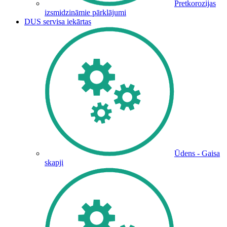
Pretkorozijas
izsmidzināmie pārklājumi
DUS servisa iekārtas
Ūdens - Gaisa
skapji