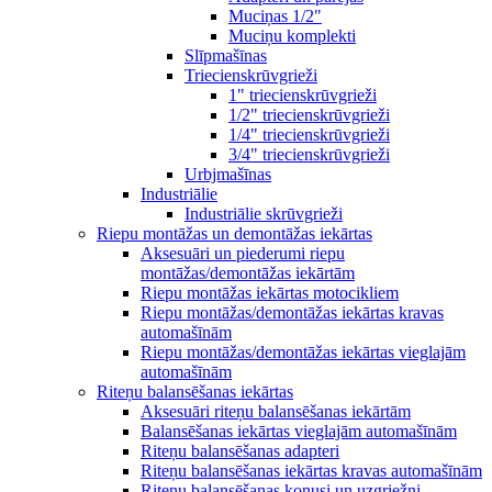
Muciņas 1/2"
Muciņu komplekti
Slīpmašīnas
Triecienskrūvgrieži
1" triecienskrūvgrieži
1/2" triecienskrūvgrieži
1/4" triecienskrūvgrieži
3/4" triecienskrūvgrieži
Urbjmašīnas
Industriālie
Industriālie skrūvgrieži
Riepu montāžas un demontāžas iekārtas
Aksesuāri un piederumi riepu
montāžas/demontāžas iekārtām
Riepu montāžas iekārtas motocikliem
Riepu montāžas/demontāžas iekārtas kravas
automašīnām
Riepu montāžas/demontāžas iekārtas vieglajām
automašīnām
Riteņu balansēšanas iekārtas
Aksesuāri riteņu balansēšanas iekārtām
Balansēšanas iekārtas vieglajām automašīnām
Riteņu balansēšanas adapteri
Riteņu balansēšanas iekārtas kravas automašīnām
Riteņu balansēšanas konusi un uzgriežņi