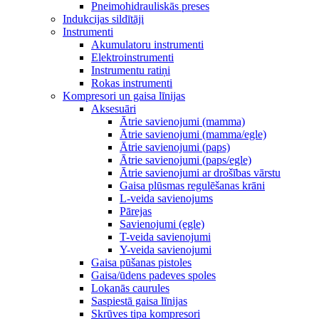
Pneimohidrauliskās preses
Indukcijas sildītāji
Instrumenti
Akumulatoru instrumenti
Elektroinstrumenti
Instrumentu ratiņi
Rokas instrumenti
Kompresori un gaisa līnijas
Aksesuāri
Ātrie savienojumi (mamma)
Ātrie savienojumi (mamma/egle)
Ātrie savienojumi (paps)
Ātrie savienojumi (paps/egle)
Ātrie savienojumi ar drošības vārstu
Gaisa plūsmas regulēšanas krāni
L-veida savienojums
Pārejas
Savienojumi (egle)
T-veida savienojumi
Y-veida savienojumi
Gaisa pūšanas pistoles
Gaisa/ūdens padeves spoles
Lokanās caurules
Saspiestā gaisa līnijas
Skrūves tipa kompresori