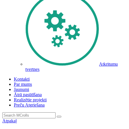
Atkritumu
tvertnes
Kontakti
Par mums
Jaunumi
Ātrā pasūtīšana
Realizētie projekti
Preču Atgriešana
Atpakaļ