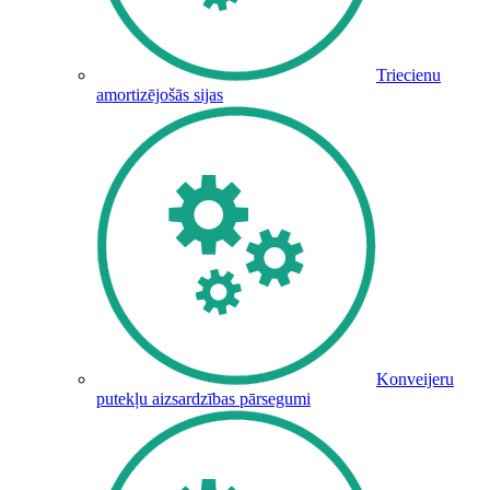
Triecienu
amortizējošās sijas
Konveijeru
putekļu aizsardzības pārsegumi