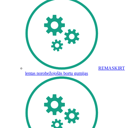
REMASKIRT
lentas norobežojošās bortu gumijas