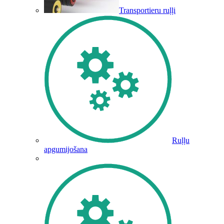
Transportieru ruļļi
Ruļļu
apgumijošana