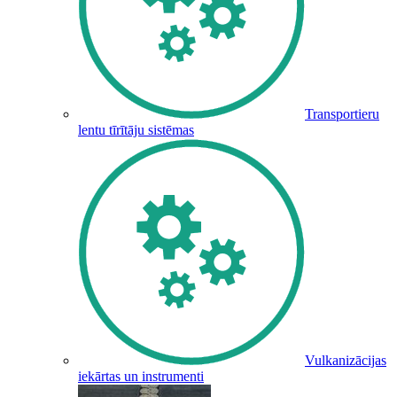
Transportieru
lentu tīrītāju sistēmas
Vulkanizācijas
iekārtas un instrumenti