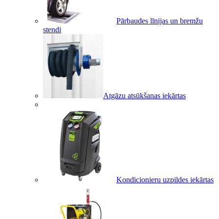
Pārbaudes līnijas un bremžu
stendi
Atgāzu atsūkšanas iekārtas
Kondicionieru uzpildes iekārtas