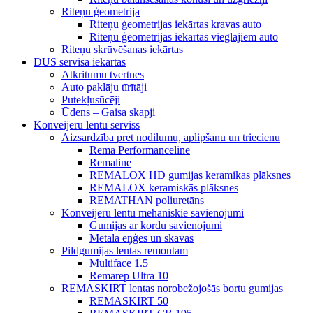
Riteņu ģeometrija
Riteņu ģeometrijas iekārtas kravas auto
Riteņu ģeometrijas iekārtas vieglajiem auto
Riteņu skrūvēšanas iekārtas
DUS servisa iekārtas
Atkritumu tvertnes
Auto paklāju tīrītāji
Putekļusūcēji
Ūdens – Gaisa skapji
Konveijeru lentu serviss
Aizsardzība pret nodilumu, aplipšanu un triecienu
Rema Performanceline
Remaline
REMALOX HD gumijas keramikas plāksnes
REMALOX keramiskās plāksnes
REMATHAN poliuretāns
Konveijeru lentu mehāniskie savienojumi
Gumijas ar kordu savienojumi
Metāla eņģes un skavas
Pildgumijas lentas remontam
Multiface 1.5
Remarep Ultra 10
REMASKIRT lentas norobežojošās bortu gumijas
REMASKIRT 50