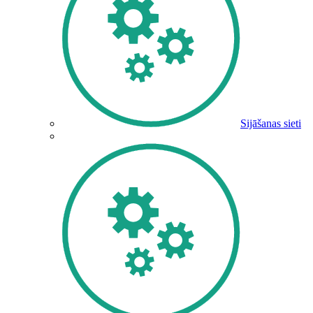
Sijāšanas sieti