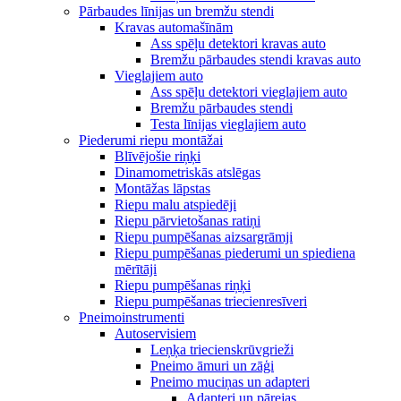
Pārbaudes līnijas un bremžu stendi
Kravas automašīnām
Ass spēļu detektori kravas auto
Bremžu pārbaudes stendi kravas auto
Vieglajiem auto
Ass spēļu detektori vieglajiem auto
Bremžu pārbaudes stendi
Testa līnijas vieglajiem auto
Piederumi riepu montāžai
Blīvējošie riņķi
Dinamometriskās atslēgas
Montāžas lāpstas
Riepu malu atspiedēji
Riepu pārvietošanas ratiņi
Riepu pumpēšanas aizsargrāmji
Riepu pumpēšanas piederumi un spiediena
mērītāji
Riepu pumpēšanas riņķi
Riepu pumpēšanas triecienresīveri
Pneimoinstrumenti
Autoservisiem
Leņķa triecienskrūvgrieži
Pneimo āmuri un zāģi
Pneimo muciņas un adapteri
Adapteri un pārejas