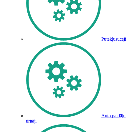
Putekļusūcēji
Auto paklāju
tīrītāji