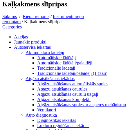
Kaļķakmens slīpripas
Sākums
/
Riepu remonts
/
Instrumenti riepu
remontam
/
Kaļķakmens slīpripas
Categories
Akcijas
Jaunākie produkti
Autoservisa iekārtas
Akumulatoru lādētāji
Automātiskie lādētāji
Automātiskie lādētāji/palaidēji
Tradicionālie lādētāji
Tradicionālie lādētāji/palaidēji (1-fāzu)
Atgāzu atsūkšanas iekārtas
Atgāzu atsūkšanas automātiskās spoles
Atgazu atsūkšanas caurules
Atgāzu atsūkšanas cauruļu uzgaļi
Atgāzu atsūkšanas komplekti
Atgāzu atsūkšanas spoles ar atsperes mehānismu
Ventilatori
Auto diagnostika
Diagnostikas iekārtas
Lukturu regulēšanas iekārtas