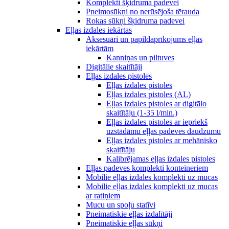
Komplekti šķidruma padevei
Pneimosūkņi no nerūsējoša tērauda
Rokas sūkņi šķidruma padevei
Eļļas izdales iekārtas
Aksesuāri un papildaprīkojums eļļas
iekārtām
Kanniņas un piltuves
Digitālie skaitītāji
Eļļas izdales pistoles
Eļļas izdales pistoles
Eļļas izdales pistoles (AL)
Eļļas izdales pistoles ar digitālo
skaitītāju (1-35 l/min.)
Eļļas izdales pistoles ar iepriekš
uzstādāmu eļļas padeves daudzumu
Eļļas izdales pistoles ar mehānisko
skaitītāju
Kalibrējamas eļļas izdales pistoles
Eļļas padeves komplekti konteineriem
Mobilie eļļas izdales komplekti uz mucas
Mobilie eļļas izdales komplekti uz mucas
ar ratiņiem
Mucu un spoļu statīvi
Pneimatiskie eļļas izdalītāji
Pneimatiskie eļļas sūkņi