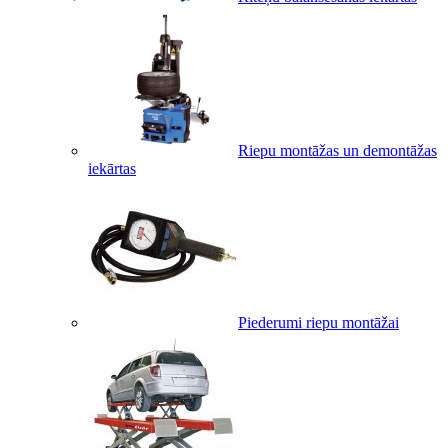
Riepu montāžas un demontāžas
iekārtas
Piederumi riepu montāžai