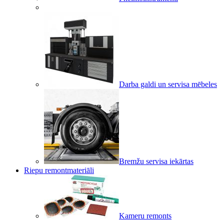
Darba galdi un servisa mēbeles
Bremžu servisa iekārtas
Riepu remontmateriāli
Kameru remonts