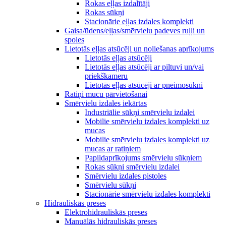
Rokas eļļas izdalītāji
Rokas sūkņi
Stacionārie eļļas izdales komplekti
Gaisa/ūdens/eļļas/smērvielu padeves ruļļi un
spoles
Lietotās eļļas atsūcēji un noliešanas aprīkojums
Lietotās eļļas atsūcēji
Lietotās eļļas atsūcēji ar piltuvi un/vai
priekškameru
Lietotās eļļas atsūcēji ar pneimosūkni
Ratiņi mucu pārvietošanai
Smērvielu izdales iekārtas
Industriālie sūkņi smērvielu izdalei
Mobilie smērvielu izdales komplekti uz
mucas
Mobilie smērvielu izdales komplekti uz
mucas ar ratiņiem
Papildaprīkojums smērvielu sūkņiem
Rokas sūkņi smērvielu izdalei
Smērvielu izdales pistoles
Smērvielu sūkņi
Stacionārie smērvielu izdales komplekti
Hidrauliskās preses
Elektrohidrauliskās preses
Manuālās hidrauliskās preses