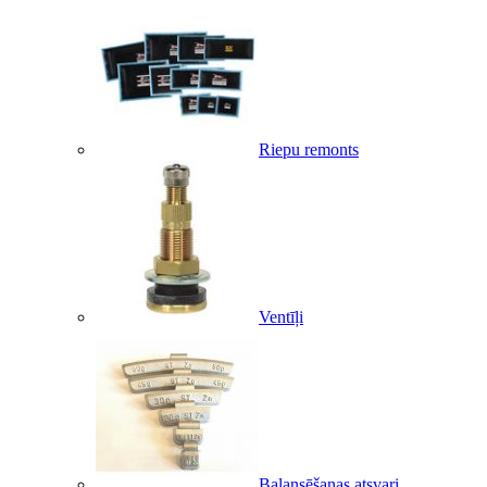
Riepu remonts
Ventīļi
Balansēšanas atsvari