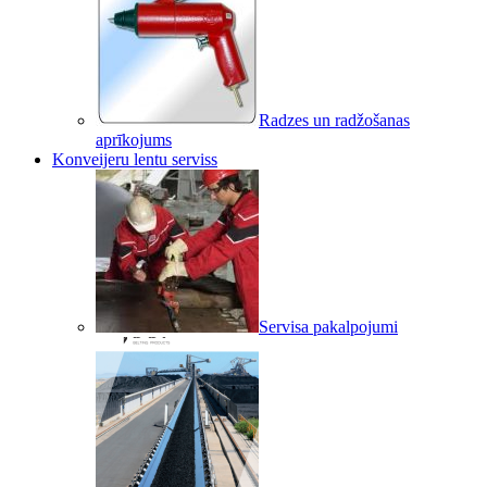
Radzes un radžošanas
aprīkojums
Konveijeru lentu serviss
Servisa pakalpojumi