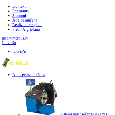
Kontakti
Par mums
Jaunumi
Ātrā pasūtīšana
Realizētie projekti
Preču Atgriešana
info@mcrolls.lv
Latviešu
Latviešu
Autoservisa iekārtas
Riteņu balansēšanas iekārtas