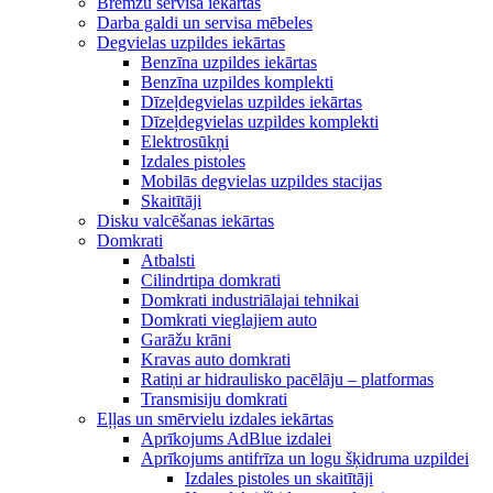
Bremžu servisa iekārtas
Darba galdi un servisa mēbeles
Degvielas uzpildes iekārtas
Benzīna uzpildes iekārtas
Benzīna uzpildes komplekti
Dīzeļdegvielas uzpildes iekārtas
Dīzeļdegvielas uzpildes komplekti
Elektrosūkņi
Izdales pistoles
Mobilās degvielas uzpildes stacijas
Skaitītāji
Disku valcēšanas iekārtas
Domkrati
Atbalsti
Cilindrtipa domkrati
Domkrati industriālajai tehnikai
Domkrati vieglajiem auto
Garāžu krāni
Kravas auto domkrati
Ratiņi ar hidraulisko pacēlāju – platformas
Transmisiju domkrati
Eļļas un smērvielu izdales iekārtas
Aprīkojums AdBlue izdalei
Aprīkojums antifrīza un logu šķidruma uzpildei
Izdales pistoles un skaitītāji