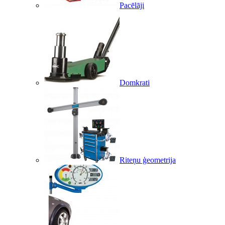
Pacēlāji
Domkrati
Riteņu ģeometrija