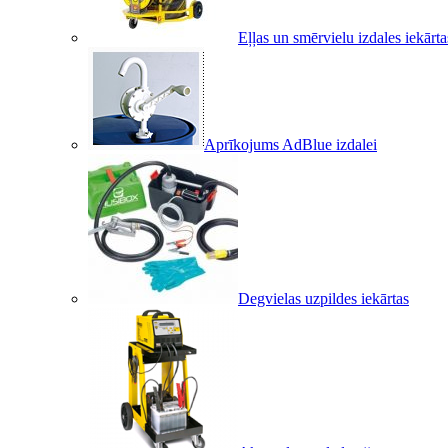
Eļļas un smērvielu izdales iekārta
Aprīkojums AdBlue izdalei
Degvielas uzpildes iekārtas