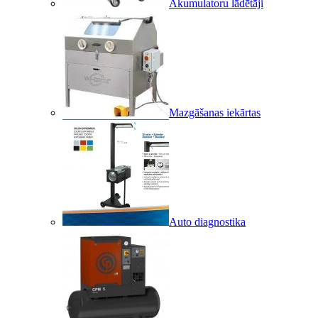
Akumulatoru lādētāji
Mazgāšanas iekārtas
Auto diagnostika