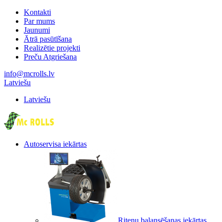
Kontakti
Par mums
Jaunumi
Ātrā pasūtīšana
Realizētie projekti
Preču Atgriešana
info@mcrolls.lv
Latviešu
Latviešu
Autoservisa iekārtas
Riteņu balansēšanas iekārtas