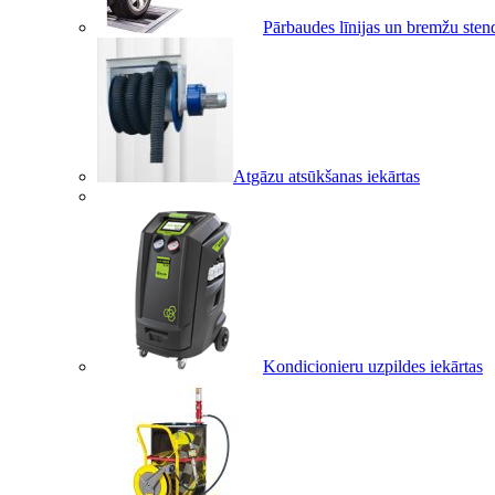
Pārbaudes līnijas un bremžu sten
Atgāzu atsūkšanas iekārtas
Kondicionieru uzpildes iekārtas