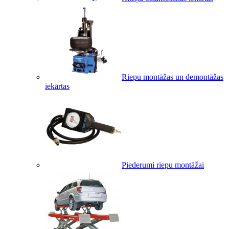
Riepu montāžas un demontāžas
iekārtas
Piederumi riepu montāžai