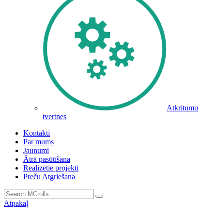
Atkritumu
tvertnes
Kontakti
Par mums
Jaunumi
Ātrā pasūtīšana
Realizētie projekti
Preču Atgriešana
Atpakaļ