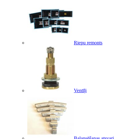
Riepu remonts
Ventīļi
Balansēšanas atsvari