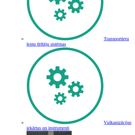
Transportieru
lentu tīrītāju sistēmas
Vulkanizācijas
iekārtas un instrumenti