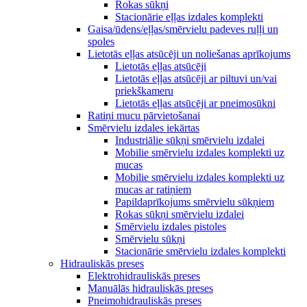
Rokas sūkņi
Stacionārie eļļas izdales komplekti
Gaisa/ūdens/eļļas/smērvielu padeves ruļļi un
spoles
Lietotās eļļas atsūcēji un noliešanas aprīkojums
Lietotās eļļas atsūcēji
Lietotās eļļas atsūcēji ar piltuvi un/vai
priekškameru
Lietotās eļļas atsūcēji ar pneimosūkni
Ratiņi mucu pārvietošanai
Smērvielu izdales iekārtas
Industriālie sūkņi smērvielu izdalei
Mobilie smērvielu izdales komplekti uz
mucas
Mobilie smērvielu izdales komplekti uz
mucas ar ratiņiem
Papildaprīkojums smērvielu sūkņiem
Rokas sūkņi smērvielu izdalei
Smērvielu izdales pistoles
Smērvielu sūkņi
Stacionārie smērvielu izdales komplekti
Hidrauliskās preses
Elektrohidrauliskās preses
Manuālās hidrauliskās preses
Pneimohidrauliskās preses