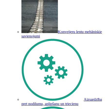
Konveijeru lentu mehāniskie
savienojumi
Aizsardzība
pret nodilumu, aplipšanu un triecienu