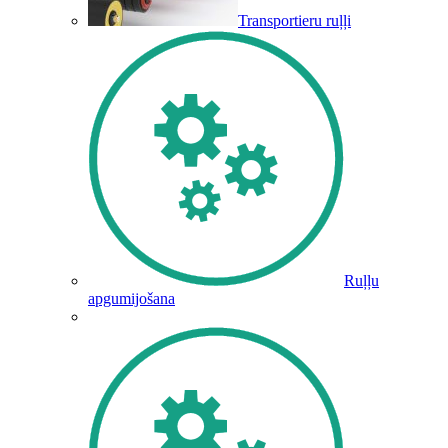
Transportieru ruļļi
Ruļļu
apgumijošana