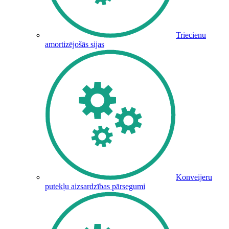
Triecienu
amortizējošās sijas
Konveijeru
putekļu aizsardzības pārsegumi