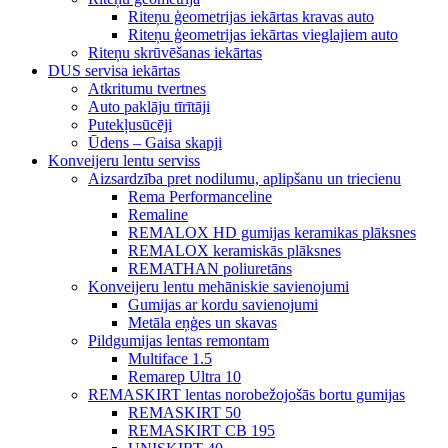
Riteņu ģeometrijas iekārtas kravas auto
Riteņu ģeometrijas iekārtas vieglajiem auto
Riteņu skrūvēšanas iekārtas
DUS servisa iekārtas
Atkritumu tvertnes
Auto paklāju tīrītāji
Putekļusūcēji
Ūdens – Gaisa skapji
Konveijeru lentu serviss
Aizsardzība pret nodilumu, aplipšanu un triecienu
Rema Performanceline
Remaline
REMALOX HD gumijas keramikas plāksnes
REMALOX keramiskās plāksnes
REMATHAN poliuretāns
Konveijeru lentu mehāniskie savienojumi
Gumijas ar kordu savienojumi
Metāla eņģes un skavas
Pildgumijas lentas remontam
Multiface 1.5
Remarep Ultra 10
REMASKIRT lentas norobežojošās bortu gumijas
REMASKIRT 50
REMASKIRT CB 195