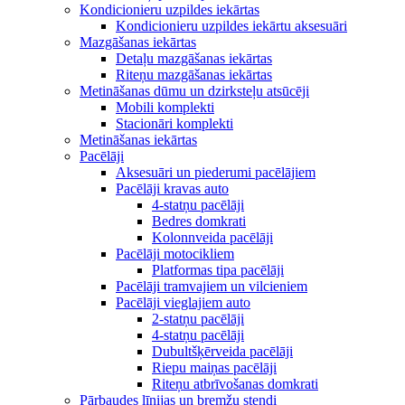
Kondicionieru uzpildes iekārtas
Kondicionieru uzpildes iekārtu aksesuāri
Mazgāšanas iekārtas
Detaļu mazgāšanas iekārtas
Riteņu mazgāšanas iekārtas
Metināšanas dūmu un dzirksteļu atsūcēji
Mobili komplekti
Stacionāri komplekti
Metināšanas iekārtas
Pacēlāji
Aksesuāri un piederumi pacēlājiem
Pacēlāji kravas auto
4-statņu pacēlāji
Bedres domkrati
Kolonnveida pacēlāji
Pacēlāji motocikliem
Platformas tipa pacēlāji
Pacēlāji tramvajiem un vilcieniem
Pacēlāji vieglajiem auto
2-statņu pacēlāji
4-statņu pacēlāji
Dubultšķērveida pacēlāji
Riepu maiņas pacēlāji
Riteņu atbrīvošanas domkrati
Pārbaudes līnijas un bremžu stendi