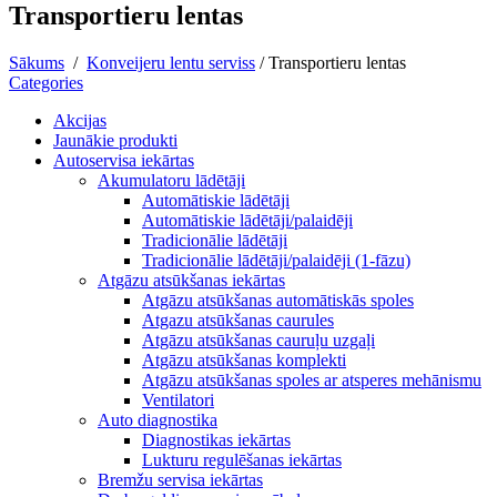
Transportieru lentas
Sākums
/
Konveijeru lentu serviss
/
Transportieru lentas
Categories
Akcijas
Jaunākie produkti
Autoservisa iekārtas
Akumulatoru lādētāji
Automātiskie lādētāji
Automātiskie lādētāji/palaidēji
Tradicionālie lādētāji
Tradicionālie lādētāji/palaidēji (1-fāzu)
Atgāzu atsūkšanas iekārtas
Atgāzu atsūkšanas automātiskās spoles
Atgazu atsūkšanas caurules
Atgāzu atsūkšanas cauruļu uzgaļi
Atgāzu atsūkšanas komplekti
Atgāzu atsūkšanas spoles ar atsperes mehānismu
Ventilatori
Auto diagnostika
Diagnostikas iekārtas
Lukturu regulēšanas iekārtas
Bremžu servisa iekārtas