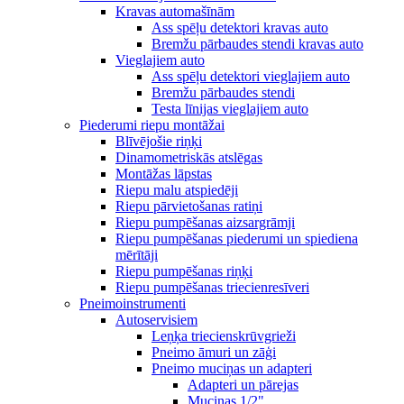
Kravas automašīnām
Ass spēļu detektori kravas auto
Bremžu pārbaudes stendi kravas auto
Vieglajiem auto
Ass spēļu detektori vieglajiem auto
Bremžu pārbaudes stendi
Testa līnijas vieglajiem auto
Piederumi riepu montāžai
Blīvējošie riņķi
Dinamometriskās atslēgas
Montāžas lāpstas
Riepu malu atspiedēji
Riepu pārvietošanas ratiņi
Riepu pumpēšanas aizsargrāmji
Riepu pumpēšanas piederumi un spiediena
mērītāji
Riepu pumpēšanas riņķi
Riepu pumpēšanas triecienresīveri
Pneimoinstrumenti
Autoservisiem
Leņķa triecienskrūvgrieži
Pneimo āmuri un zāģi
Pneimo muciņas un adapteri
Adapteri un pārejas
Muciņas 1/2"