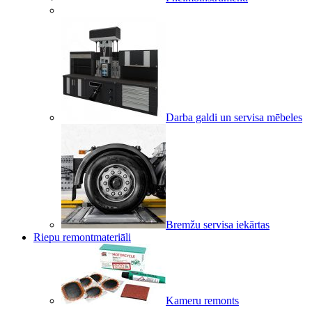
Darba galdi un servisa mēbeles
Bremžu servisa iekārtas
Riepu remontmateriāli
Kameru remonts