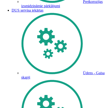
Pretkorozijas
izsmidzināmie pārklājumi
DUS servisa iekārtas
Ūdens - Gaisa
skapji