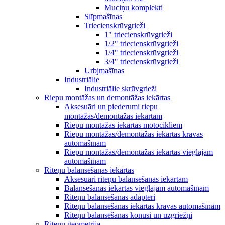
Muciņu komplekti
Slīpmašīnas
Triecienskrūvgrieži
1" triecienskrūvgrieži
1/2" triecienskrūvgrieži
1/4" triecienskrūvgrieži
3/4" triecienskrūvgrieži
Urbjmašīnas
Industriālie
Industriālie skrūvgrieži
Riepu montāžas un demontāžas iekārtas
Aksesuāri un piederumi riepu
montāžas/demontāžas iekārtām
Riepu montāžas iekārtas motocikliem
Riepu montāžas/demontāžas iekārtas kravas
automašīnām
Riepu montāžas/demontāžas iekārtas vieglajām
automašīnām
Riteņu balansēšanas iekārtas
Aksesuāri riteņu balansēšanas iekārtām
Balansēšanas iekārtas vieglajām automašīnām
Riteņu balansēšanas adapteri
Riteņu balansēšanas iekārtas kravas automašīnām
Riteņu balansēšanas konusi un uzgriežņi
Riteņu ģeometrija