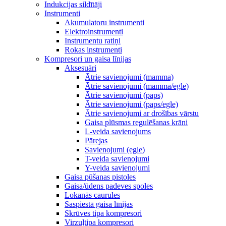
Indukcijas sildītāji
Instrumenti
Akumulatoru instrumenti
Elektroinstrumenti
Instrumentu ratiņi
Rokas instrumenti
Kompresori un gaisa līnijas
Aksesuāri
Ātrie savienojumi (mamma)
Ātrie savienojumi (mamma/egle)
Ātrie savienojumi (paps)
Ātrie savienojumi (paps/egle)
Ātrie savienojumi ar drošības vārstu
Gaisa plūsmas regulēšanas krāni
L-veida savienojums
Pārejas
Savienojumi (egle)
T-veida savienojumi
Y-veida savienojumi
Gaisa pūšanas pistoles
Gaisa/ūdens padeves spoles
Lokanās caurules
Saspiestā gaisa līnijas
Skrūves tipa kompresori
Virzuļtipa kompresori