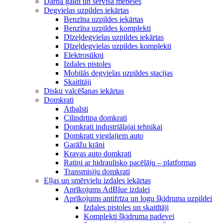
Darba galdi un servisa mēbeles
Degvielas uzpildes iekārtas
Benzīna uzpildes iekārtas
Benzīna uzpildes komplekti
Dīzeļdegvielas uzpildes iekārtas
Dīzeļdegvielas uzpildes komplekti
Elektrosūkņi
Izdales pistoles
Mobilās degvielas uzpildes stacijas
Skaitītāji
Disku valcēšanas iekārtas
Domkrati
Atbalsti
Cilindrtipa domkrati
Domkrati industriālajai tehnikai
Domkrati vieglajiem auto
Garāžu krāni
Kravas auto domkrati
Ratiņi ar hidraulisko pacēlāju – platformas
Transmisiju domkrati
Eļļas un smērvielu izdales iekārtas
Aprīkojums AdBlue izdalei
Aprīkojums antifrīza un logu šķidruma uzpildei
Izdales pistoles un skaitītāji
Komplekti šķidruma padevei