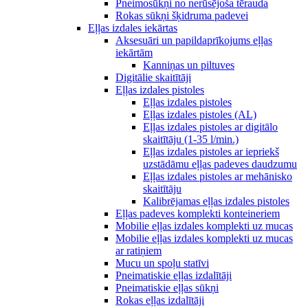
Pneimosūkņi no nerūsējoša tērauda
Rokas sūkņi šķidruma padevei
Eļļas izdales iekārtas
Aksesuāri un papildaprīkojums eļļas
iekārtām
Kanniņas un piltuves
Digitālie skaitītāji
Eļļas izdales pistoles
Eļļas izdales pistoles
Eļļas izdales pistoles (AL)
Eļļas izdales pistoles ar digitālo
skaitītāju (1-35 l/min.)
Eļļas izdales pistoles ar iepriekš
uzstādāmu eļļas padeves daudzumu
Eļļas izdales pistoles ar mehānisko
skaitītāju
Kalibrējamas eļļas izdales pistoles
Eļļas padeves komplekti konteineriem
Mobilie eļļas izdales komplekti uz mucas
Mobilie eļļas izdales komplekti uz mucas
ar ratiņiem
Mucu un spoļu statīvi
Pneimatiskie eļļas izdalītāji
Pneimatiskie eļļas sūkņi
Rokas eļļas izdalītāji