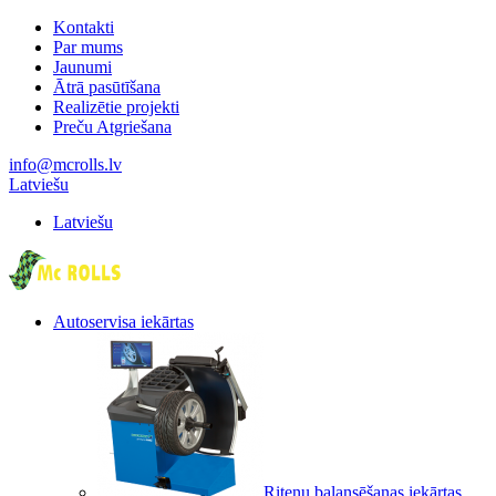
Kontakti
Par mums
Jaunumi
Ātrā pasūtīšana
Realizētie projekti
Preču Atgriešana
info@mcrolls.lv
Latviešu
Latviešu
Autoservisa iekārtas
Riteņu balansēšanas iekārtas