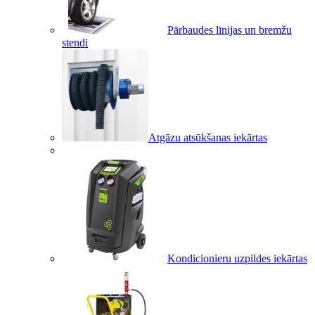
Pārbaudes līnijas un bremžu
stendi
Atgāzu atsūkšanas iekārtas
Kondicionieru uzpildes iekārtas