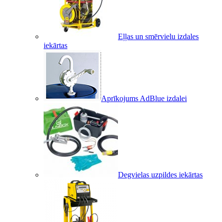
Eļļas un smērvielu izdales
iekārtas
Aprīkojums AdBlue izdalei
Degvielas uzpildes iekārtas