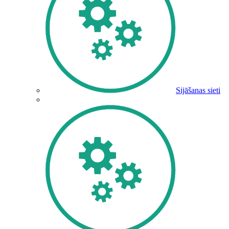
Sijāšanas sieti