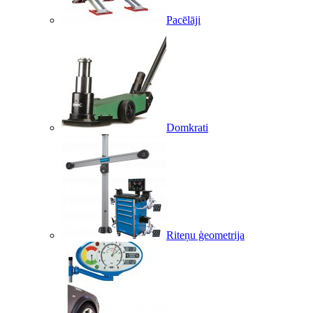
Pacēlāji
Domkrati
Riteņu ģeometrija