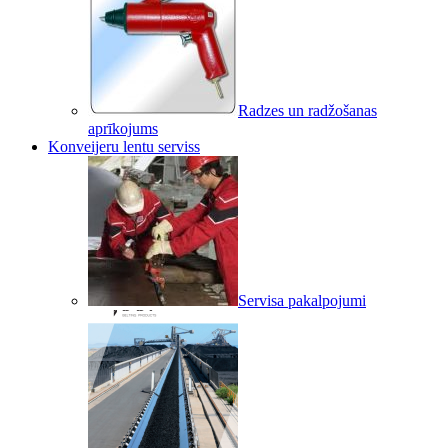
Radzes un radžošanas
aprīkojums
Konveijeru lentu serviss
Servisa pakalpojumi