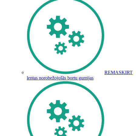
REMASKIRT
lentas norobežojošās bortu gumijas