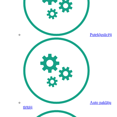
Putekļusūcēji
Auto paklāju
tīrītāji