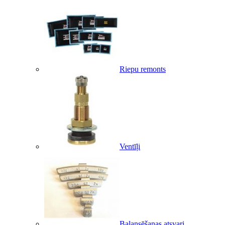
Riepu remonts
Ventīļi
Balansēšanas atsvari