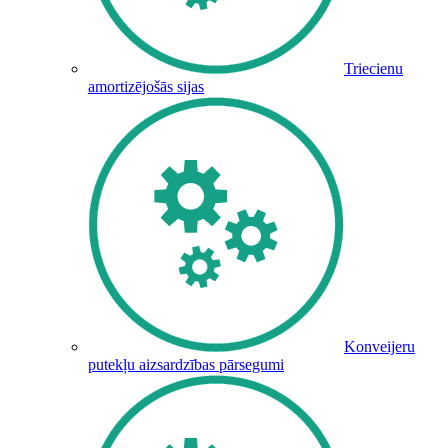
Triecienu
amortizējošās sijas
Konveijeru
putekļu aizsardzības pārsegumi