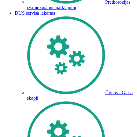
Pretkorozijas
izsmidzināmie pārklājumi
DUS servisa iekārtas
Ūdens - Gaisa
skapji