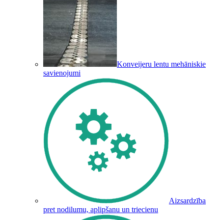
Konveijeru lentu mehāniskie
savienojumi
Aizsardzība
pret nodilumu, aplipšanu un triecienu