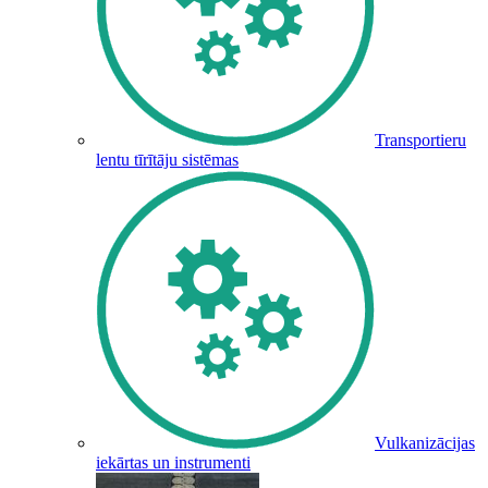
Transportieru
lentu tīrītāju sistēmas
Vulkanizācijas
iekārtas un instrumenti