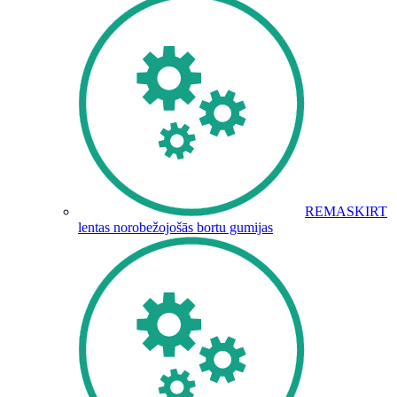
REMASKIRT
lentas norobežojošās bortu gumijas