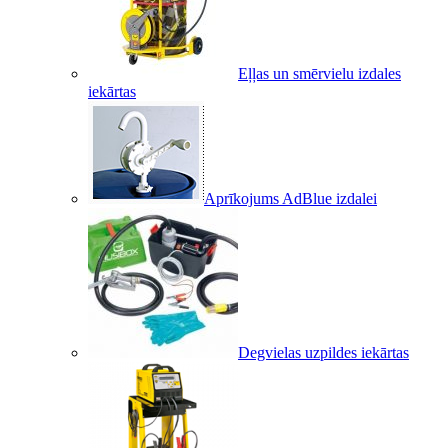
Eļļas un smērvielu izdales
iekārtas
Aprīkojums AdBlue izdalei
Degvielas uzpildes iekārtas