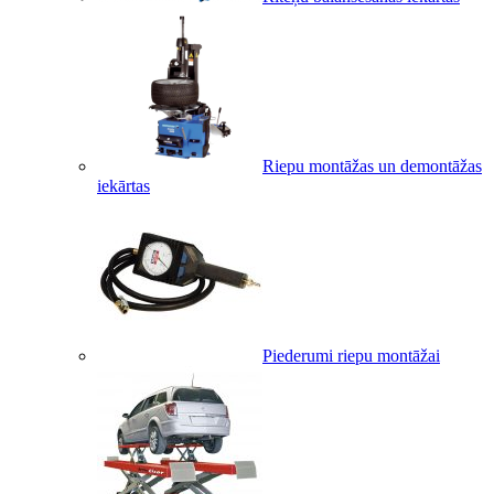
Riepu montāžas un demontāžas
iekārtas
Piederumi riepu montāžai