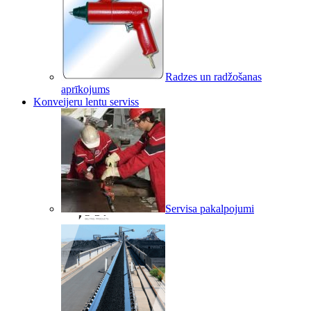
Radzes un radžošanas
aprīkojums
Konveijeru lentu serviss
Servisa pakalpojumi