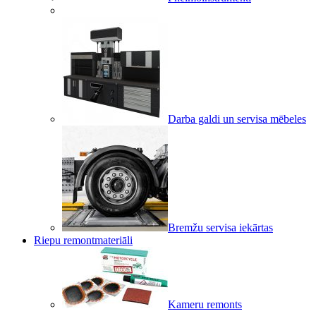
Darba galdi un servisa mēbeles
Bremžu servisa iekārtas
Riepu remontmateriāli
Kameru remonts