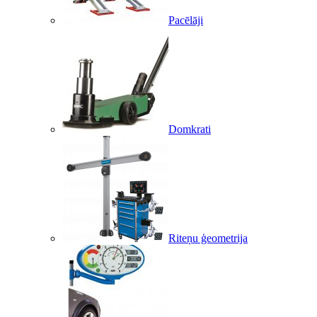
Pacēlāji
Domkrati
Riteņu ģeometrija