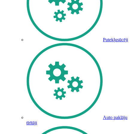
Putekļusūcēji
Auto paklāju
tīrītāji