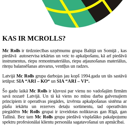
KAS IR MCROLLS?
Mc Rolls
ir tirdzniecības uzņēmumu grupa Baltijā un Somijā , kas
piedāvā autoservisa iekārtas un veic to apkalpošanu, kā arī piedāvā
instrumentus, riepu remontmateriālus, riepu atjaunošanas materiālus,
riteņu balansēšanas atsvarus, ventīļus un radzes.
Latvijā
Mc Rolls
grupa darbojas jau kopš 1994.gada un tās sastāvā
ietilpst:
SIA “ARI – KO“
un
SIA “ARI – VI“.
Šo gadu laikā
Mc Rolls
ir kļuvusi par vienu no vadošajām firmām
savā nozarē Latvijā. Un tā kā viens no mūsu darba galvenajiem
principiem ir operatīvas piegādes, izvērsta apkalpošanas sistēma ar
plašu iekārtu un rezerves detaļu sortimentu, tad operatīvām
piegādēm
Mc Rolls
grupai ir izveidotas noliktavas gan Rīgā, gan
Tallinā. Bez tam
Mc Rolls
grupa piedāvā visplašāko pakalpojumu
spektru profesionālai klientu personāla sagatavošanai un apmācībai.