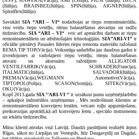
(ASV), HAWEKA(Vācija), AMI (Čehija), PIUSI (Itālija), DECA
(Itālija), BRAINBEE(Itālija), SPIN(Itālija), AIGNEP(Itālija),
Spiralflex(Itālija).
Savukārt
SIA “ARI – VI“
nodarbojas ar riepu remontmateriālu,
visu veidu riepu ventīļu, riteņu balansēšanas atsvariņu un radžu
tirdzniecību.
SIA “ARI – VI“
veic arī apmācību darbam ar riepu
remontmateriāliem un atbilstošajām tehnoloģijām.
SIA’’ARI-VI’’
ir
oficiālie pārstāvji Pasaules līderim riepu remonta materiālu ražošanā
REMA TIP TOP(Vācija). Veiksmīga sadarbība jau daudzus gadus ir
izveidojusies ar vadošajiem riepu ventīļu, riteņu balansēšanas
atsvaru un aksesuāru ražotājiem ALLIGATOR
VENTILFABRIK(Vācija), SCHRADER(Francija),
ITALMATIC(Itālija), SALVADORI(Itālija),
PREMA(Vācija),WEGMANN Automotive(Vācija),
TIPTOPOL(Polija), SCASON(Somija), SITEK(Vācija),
OKU(Vācija).
Kopš 2013.gada
SIA ‘’ARI-VI ‘’
ir uzsākusi jaunu uzņēmējdarbību
– apkalpot industriālos uzņēmumus . Mēs nodrošinam klientus ar
remontmateriāliem konveijeru lentām, veicam ruļļu apgumijošanu,
pretkorozijas apstrādi,kā arī konveijeru lentu , speciālo instrumentu
un iekārtu tirdzniecību.
Mūsu klienti atrodas visā Latvijā. Daudzi pasūtījumi realizēti ārpus
Rīgas, sākot no Liepājas un Ventspils, līdz Daugavpilij un Dagdai,
bet tālākie aizceļojuši uz Taškentu un Pleskavu.