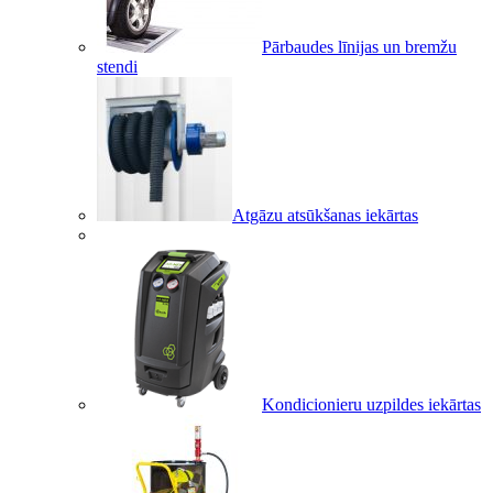
Pārbaudes līnijas un bremžu
stendi
Atgāzu atsūkšanas iekārtas
Kondicionieru uzpildes iekārtas