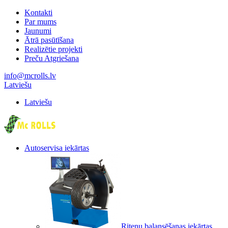
Kontakti
Par mums
Jaunumi
Ātrā pasūtīšana
Realizētie projekti
Preču Atgriešana
info@mcrolls.lv
Latviešu
Latviešu
Autoservisa iekārtas
Riteņu balansēšanas iekārtas