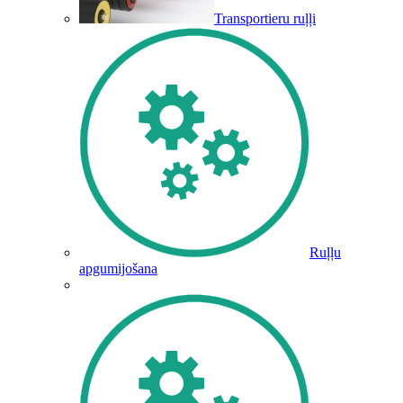
Transportieru ruļļi
Ruļļu
apgumijošana