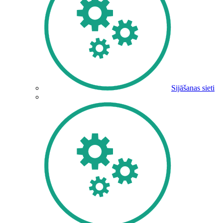
Sijāšanas sieti