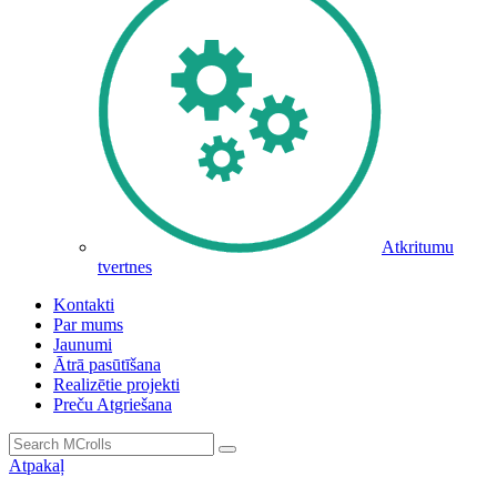
Atkritumu
tvertnes
Kontakti
Par mums
Jaunumi
Ātrā pasūtīšana
Realizētie projekti
Preču Atgriešana
Atpakaļ