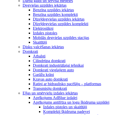
Darba galdi un servisa mēbeles
Degvielas uzpildes iekārtas
Benzīna uzpildes iekārtas
Benzīna uzpildes komplekti
Dīzeļdegvielas uzpildes iekārtas
Dīzeļdegvielas uzpildes komplekti
Elektrosūkņi
Izdales pistoles
Mobilās degvielas uzpildes stacijas
Skaitītāji
Disku valcēšanas iekārtas
Domkrati
Atbalsti
Cilindrtipa domkrati
Domkrati industriālajai tehnikai
Domkrati vieglajiem auto
Garāžu krāni
Kravas auto domkrati
Ratiņi ar hidraulisko pacēlāju – platformas
Transmisiju domkrati
Eļļas un smērvielu izdales iekārtas
Aprīkojums AdBlue izdalei
Aprīkojums antifrīza un logu šķidruma uzpildei
Izdales pistoles un skaitītāji
Komplekti šķidruma padevei