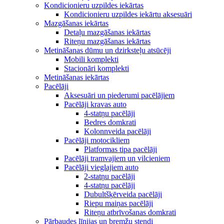
Kondicionieru uzpildes iekārtas
Kondicionieru uzpildes iekārtu aksesuāri
Mazgāšanas iekārtas
Detaļu mazgāšanas iekārtas
Riteņu mazgāšanas iekārtas
Metināšanas dūmu un dzirksteļu atsūcēji
Mobili komplekti
Stacionāri komplekti
Metināšanas iekārtas
Pacēlāji
Aksesuāri un piederumi pacēlājiem
Pacēlāji kravas auto
4-statņu pacēlāji
Bedres domkrati
Kolonnveida pacēlāji
Pacēlāji motocikliem
Platformas tipa pacēlāji
Pacēlāji tramvajiem un vilcieniem
Pacēlāji vieglajiem auto
2-statņu pacēlāji
4-statņu pacēlāji
Dubultšķērveida pacēlāji
Riepu maiņas pacēlāji
Riteņu atbrīvošanas domkrati
Pārbaudes līnijas un bremžu stendi