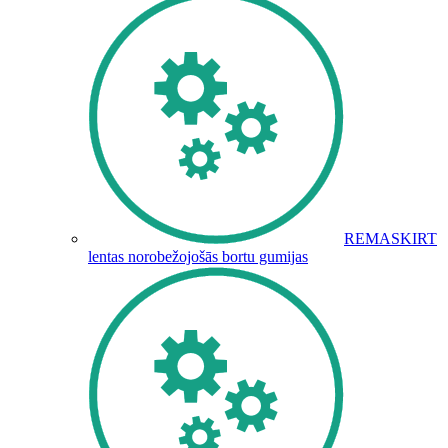
REMASKIRT
lentas norobežojošās bortu gumijas