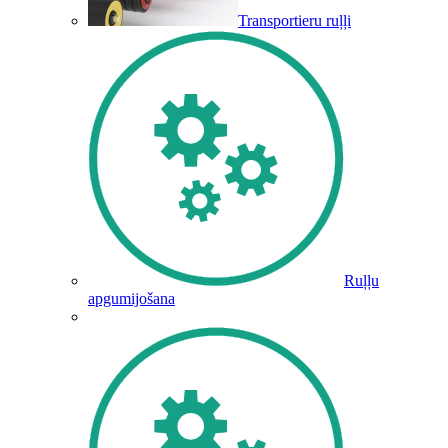
Transportieru ruļļi
Ruļļu
apgumijošana