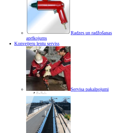
Radzes un radžošanas
aprīkojums
Konveijeru lentu serviss
Servisa pakalpojumi