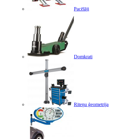
Pacēlāji
Domkrati
Riteņu ģeometrija