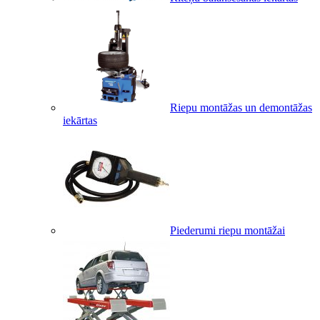
Riepu montāžas un demontāžas
iekārtas
Piederumi riepu montāžai