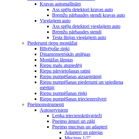
Kravas automašīnām
Ass spēļu detektori kravas auto
Bremžu pārbaudes stendi kravas auto
Vieglajiem auto
Ass spēļu detektori vieglajiem auto
Bremžu pārbaudes stendi
Testa līnijas vieglajiem auto
Piederumi riepu montāžai
Blīvējošie riņķi
Dinamometriskās atslēgas
Montāžas lāpstas
Riepu malu atspiedēji
Riepu pārvietošanas ratiņi
Riepu pumpēšanas aizsargrāmji
Riepu pumpēšanas piederumi un spiediena
mērītāji
Riepu pumpēšanas riņķi
Riepu pumpēšanas triecienresīveri
Pneimoinstrumenti
Autoservisiem
Leņķa triecienskrūvgrieži
Pneimo āmuri un zāģi
Pneimo muciņas un adapteri
Adapteri un pārejas
Muciņas 1/2"