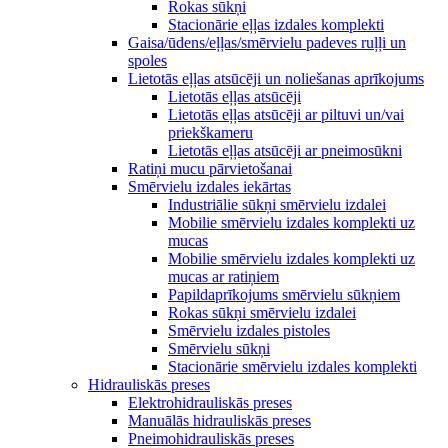
Rokas sūkņi
Stacionārie eļļas izdales komplekti
Gaisa/ūdens/eļļas/smērvielu padeves ruļļi un
spoles
Lietotās eļļas atsūcēji un noliešanas aprīkojums
Lietotās eļļas atsūcēji
Lietotās eļļas atsūcēji ar piltuvi un/vai
priekškameru
Lietotās eļļas atsūcēji ar pneimosūkni
Ratiņi mucu pārvietošanai
Smērvielu izdales iekārtas
Industriālie sūkņi smērvielu izdalei
Mobilie smērvielu izdales komplekti uz
mucas
Mobilie smērvielu izdales komplekti uz
mucas ar ratiņiem
Papildaprīkojums smērvielu sūkņiem
Rokas sūkņi smērvielu izdalei
Smērvielu izdales pistoles
Smērvielu sūkņi
Stacionārie smērvielu izdales komplekti
Hidrauliskās preses
Elektrohidrauliskās preses
Manuālās hidrauliskās preses
Pneimohidrauliskās preses