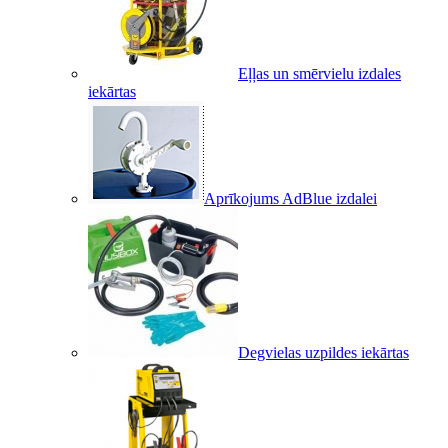
Eļļas un smērvielu izdales
iekārtas
Aprīkojums AdBlue izdalei
Degvielas uzpildes iekārtas