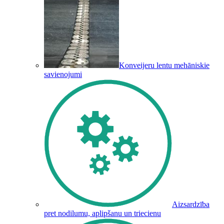
Konveijeru lentu mehāniskie
savienojumi
Aizsardzība
pret nodilumu, aplipšanu un triecienu