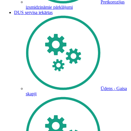
Pretkorozijas
izsmidzināmie pārklājumi
DUS servisa iekārtas
Ūdens - Gaisa
skapji