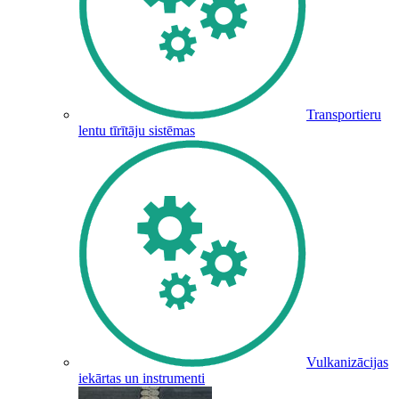
Transportieru
lentu tīrītāju sistēmas
Vulkanizācijas
iekārtas un instrumenti