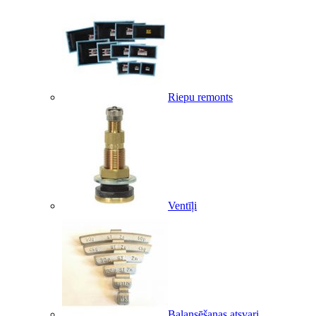
Riepu remonts
Ventīļi
Balansēšanas atsvari