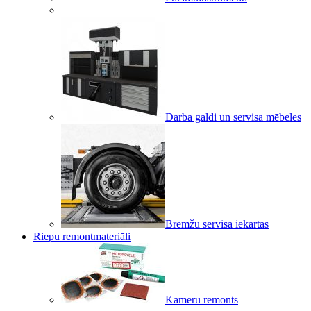
Darba galdi un servisa mēbeles
Bremžu servisa iekārtas
Riepu remontmateriāli
Kameru remonts