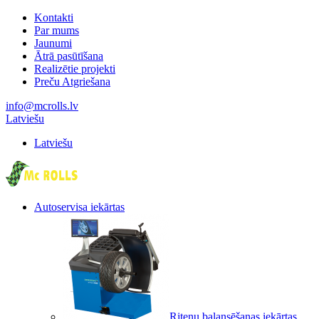
Kontakti
Par mums
Jaunumi
Ātrā pasūtīšana
Realizētie projekti
Preču Atgriešana
info@mcrolls.lv
Latviešu
Latviešu
Autoservisa iekārtas
Riteņu balansēšanas iekārtas