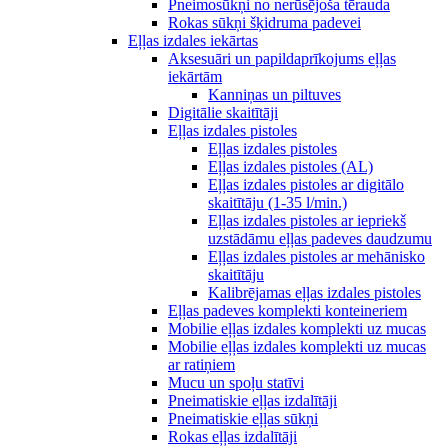
Pneimosūkņi no nerūsējoša tērauda
Rokas sūkņi šķidruma padevei
Eļļas izdales iekārtas
Aksesuāri un papildaprīkojums eļļas
iekārtām
Kanniņas un piltuves
Digitālie skaitītāji
Eļļas izdales pistoles
Eļļas izdales pistoles
Eļļas izdales pistoles (AL)
Eļļas izdales pistoles ar digitālo
skaitītāju (1-35 l/min.)
Eļļas izdales pistoles ar iepriekš
uzstādāmu eļļas padeves daudzumu
Eļļas izdales pistoles ar mehānisko
skaitītāju
Kalibrējamas eļļas izdales pistoles
Eļļas padeves komplekti konteineriem
Mobilie eļļas izdales komplekti uz mucas
Mobilie eļļas izdales komplekti uz mucas
ar ratiņiem
Mucu un spoļu statīvi
Pneimatiskie eļļas izdalītāji
Pneimatiskie eļļas sūkņi
Rokas eļļas izdalītāji