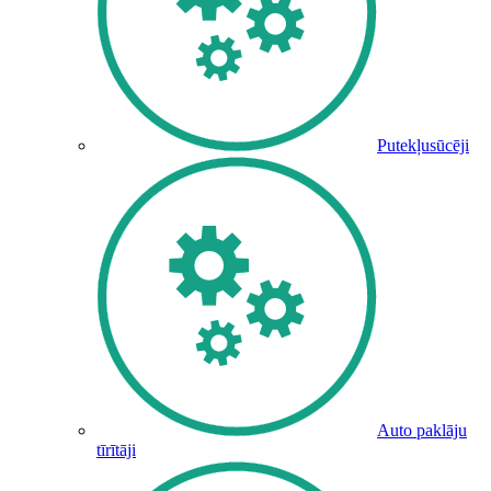
Putekļusūcēji
Auto paklāju
tīrītāji