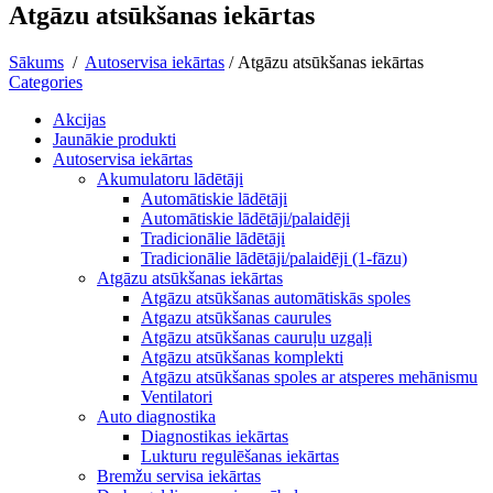
Atgāzu atsūkšanas iekārtas
Sākums
/
Autoservisa iekārtas
/
Atgāzu atsūkšanas iekārtas
Categories
Akcijas
Jaunākie produkti
Autoservisa iekārtas
Akumulatoru lādētāji
Automātiskie lādētāji
Automātiskie lādētāji/palaidēji
Tradicionālie lādētāji
Tradicionālie lādētāji/palaidēji (1-fāzu)
Atgāzu atsūkšanas iekārtas
Atgāzu atsūkšanas automātiskās spoles
Atgazu atsūkšanas caurules
Atgāzu atsūkšanas cauruļu uzgaļi
Atgāzu atsūkšanas komplekti
Atgāzu atsūkšanas spoles ar atsperes mehānismu
Ventilatori
Auto diagnostika
Diagnostikas iekārtas
Lukturu regulēšanas iekārtas
Bremžu servisa iekārtas