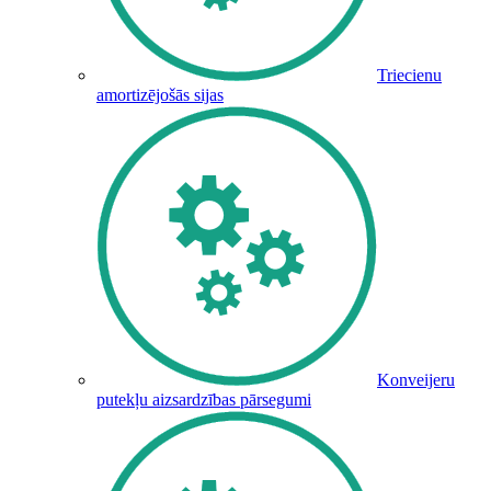
Triecienu
amortizējošās sijas
Konveijeru
putekļu aizsardzības pārsegumi