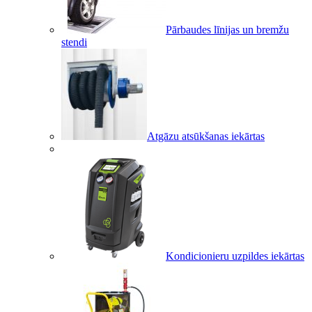
Pārbaudes līnijas un bremžu
stendi
Atgāzu atsūkšanas iekārtas
Kondicionieru uzpildes iekārtas