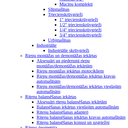
Muciņu komplekti
Slīpmašīnas
Triecienskrūvgrieži
1" triecienskrūvgrieži
1/2" triecienskrūvgrieži
1/4" triecienskrūvgrieži
3/4" triecienskrūvgrieži
Urbjmašīnas
Industriālie
Industriālie skrūvgrieži
Riepu montāžas un demontāžas iekārtas
Aksesuāri un piederumi riepu
montāžas/demontāžas iekārtām
Riepu montāžas iekārtas motocikliem
Riepu montāžas/demontāžas iekārtas kravas
automašīnām
Riepu montāžas/demontāžas iekārtas vieglajām
automašīnām
Riteņu balansēšanas iekārtas
Aksesuāri riteņu balansēšanas iekārtām
Balansēšanas iekārtas vieglajām automašīnām
Riteņu balansēšanas adapteri
Riteņu balansēšanas iekārtas kravas automašīnām
Riteņu balansēšanas konusi un uzgriežņi
Riteņu ģeometrija