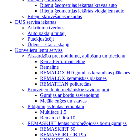
Riteņu ģeometrijas iekārtas kravas auto
Riteņu ģeometrijas iekārtas vieglajiem auto
Riteņu skrūvēšanas iekārtas
DUS servisa iekārtas
Atkritumu tvertnes
Auto paklāju tīrītāji
Putekļusūcēji
Ūdens – Gaisa skapji
Konveijeru lentu serviss
Aizsardzība pret nodilumu, aplipšanu un triecienu
Rema Performanceline
Remaline
REMALOX HD gumijas keramikas plāksnes
REMALOX keramiskās plāksnes
REMATHAN poliuretāns
Konveijeru lentu mehāniskie savienojumi
Gumijas ar kordu savienojumi
Metāla eņģes un skavas
Pildgumijas lentas remontam
Multiface 1.5
Remarep Ultra 10
REMASKIRT lentas norobežojošās bortu gumijas
REMASKIRT 50
REMASKIRT CB 195