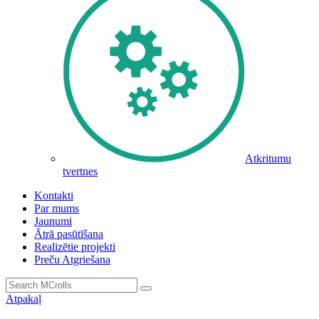
Atkritumu
tvertnes
Kontakti
Par mums
Jaunumi
Ātrā pasūtīšana
Realizētie projekti
Preču Atgriešana
Atpakaļ