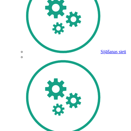
Sijāšanas sieti