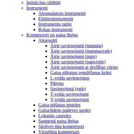
Indukcijas sildītāji
Instrumenti
Akumulatoru instrumenti
Elektroinstrumenti
Instrumentu ratiņi
Rokas instrumenti
Kompresori un gaisa līnijas
Aksesuāri
Ātrie savienojumi (mamma)
Ātrie savienojumi (mamma/egle)
Ātrie savienojumi (paps)
Ātrie savienojumi (paps/egle)
Ātrie savienojumi ar drošības vārstu
Gaisa plūsmas regulēšanas krāni
L-veida savienojums
Pārejas
Savienojumi (egle)
T-veida savienojumi
Y-veida savienojumi
Gaisa pūšanas pistoles
Gaisa/ūdens padeves spoles
Lokanās caurules
Saspiestā gaisa līnijas
Skrūves tipa kompresori
Virzuļtipa kompresori