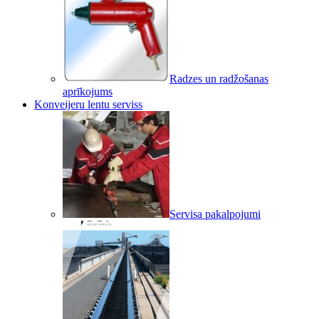
Radzes un radžošanas
aprīkojums
Konveijeru lentu serviss
Servisa pakalpojumi