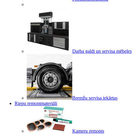
Darba galdi un servisa mēbeles
Bremžu servisa iekārtas
Riepu remontmateriāli
Kameru remonts