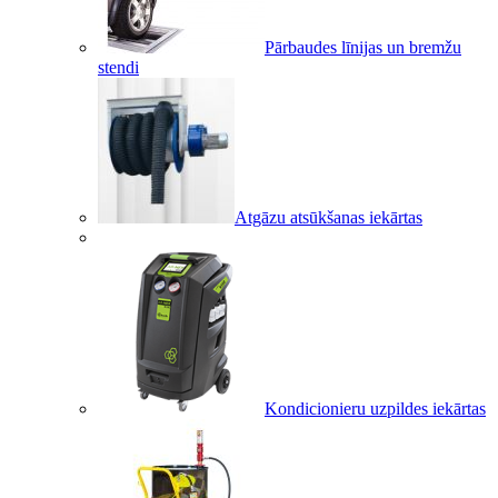
Pārbaudes līnijas un bremžu
stendi
Atgāzu atsūkšanas iekārtas
Kondicionieru uzpildes iekārtas