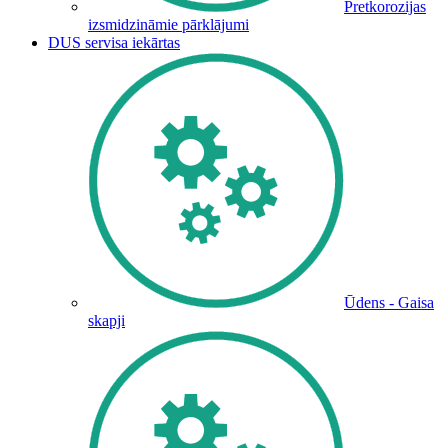
Pretkorozijas
izsmidzināmie pārklājumi
DUS servisa iekārtas
Ūdens - Gaisa
skapji