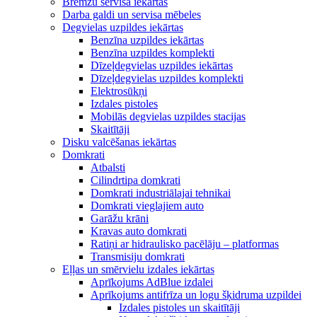
Bremžu servisa iekārtas
Darba galdi un servisa mēbeles
Degvielas uzpildes iekārtas
Benzīna uzpildes iekārtas
Benzīna uzpildes komplekti
Dīzeļdegvielas uzpildes iekārtas
Dīzeļdegvielas uzpildes komplekti
Elektrosūkņi
Izdales pistoles
Mobilās degvielas uzpildes stacijas
Skaitītāji
Disku valcēšanas iekārtas
Domkrati
Atbalsti
Cilindrtipa domkrati
Domkrati industriālajai tehnikai
Domkrati vieglajiem auto
Garāžu krāni
Kravas auto domkrati
Ratiņi ar hidraulisko pacēlāju – platformas
Transmisiju domkrati
Eļļas un smērvielu izdales iekārtas
Aprīkojums AdBlue izdalei
Aprīkojums antifrīza un logu šķidruma uzpildei
Izdales pistoles un skaitītāji