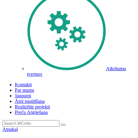
Atkritumu
tvertnes
Kontakti
Par mums
Jaunumi
Ātrā pasūtīšana
Realizētie projekti
Preču Atgriešana
Atpakaļ