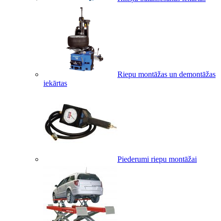
Riepu montāžas un demontāžas
iekārtas
Piederumi riepu montāžai