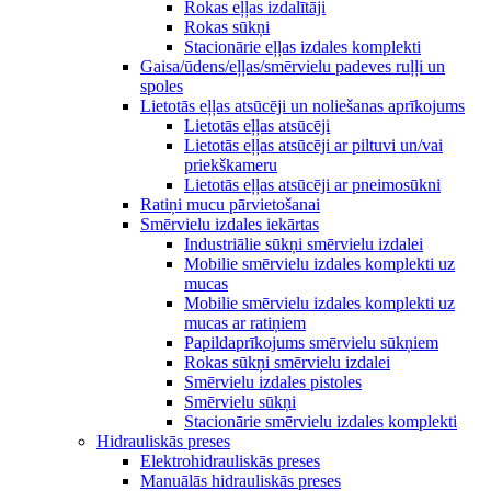
Rokas eļļas izdalītāji
Rokas sūkņi
Stacionārie eļļas izdales komplekti
Gaisa/ūdens/eļļas/smērvielu padeves ruļļi un
spoles
Lietotās eļļas atsūcēji un noliešanas aprīkojums
Lietotās eļļas atsūcēji
Lietotās eļļas atsūcēji ar piltuvi un/vai
priekškameru
Lietotās eļļas atsūcēji ar pneimosūkni
Ratiņi mucu pārvietošanai
Smērvielu izdales iekārtas
Industriālie sūkņi smērvielu izdalei
Mobilie smērvielu izdales komplekti uz
mucas
Mobilie smērvielu izdales komplekti uz
mucas ar ratiņiem
Papildaprīkojums smērvielu sūkņiem
Rokas sūkņi smērvielu izdalei
Smērvielu izdales pistoles
Smērvielu sūkņi
Stacionārie smērvielu izdales komplekti
Hidrauliskās preses
Elektrohidrauliskās preses
Manuālās hidrauliskās preses