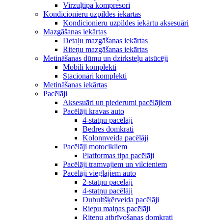
Virzuļtipa kompresori
Kondicionieru uzpildes iekārtas
Kondicionieru uzpildes iekārtu aksesuāri
Mazgāšanas iekārtas
Detaļu mazgāšanas iekārtas
Riteņu mazgāšanas iekārtas
Metināšanas dūmu un dzirksteļu atsūcēji
Mobili komplekti
Stacionāri komplekti
Metināšanas iekārtas
Pacēlāji
Aksesuāri un piederumi pacēlājiem
Pacēlāji kravas auto
4-statņu pacēlāji
Bedres domkrati
Kolonnveida pacēlāji
Pacēlāji motocikliem
Platformas tipa pacēlāji
Pacēlāji tramvajiem un vilcieniem
Pacēlāji vieglajiem auto
2-statņu pacēlāji
4-statņu pacēlāji
Dubultšķērveida pacēlāji
Riepu maiņas pacēlāji
Riteņu atbrīvošanas domkrati