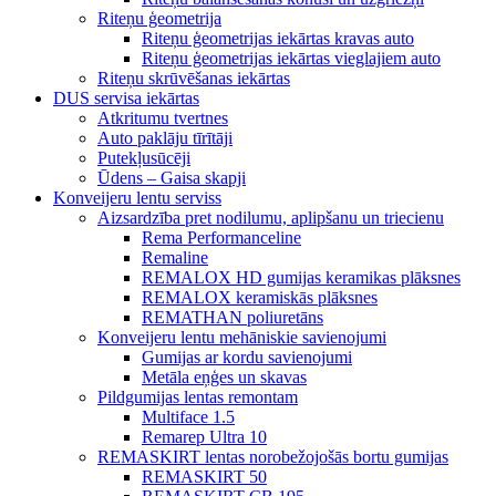
Riteņu ģeometrija
Riteņu ģeometrijas iekārtas kravas auto
Riteņu ģeometrijas iekārtas vieglajiem auto
Riteņu skrūvēšanas iekārtas
DUS servisa iekārtas
Atkritumu tvertnes
Auto paklāju tīrītāji
Putekļusūcēji
Ūdens – Gaisa skapji
Konveijeru lentu serviss
Aizsardzība pret nodilumu, aplipšanu un triecienu
Rema Performanceline
Remaline
REMALOX HD gumijas keramikas plāksnes
REMALOX keramiskās plāksnes
REMATHAN poliuretāns
Konveijeru lentu mehāniskie savienojumi
Gumijas ar kordu savienojumi
Metāla eņģes un skavas
Pildgumijas lentas remontam
Multiface 1.5
Remarep Ultra 10
REMASKIRT lentas norobežojošās bortu gumijas
REMASKIRT 50