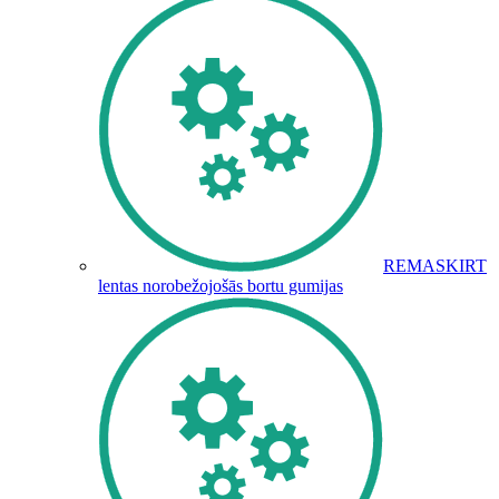
REMASKIRT
lentas norobežojošās bortu gumijas