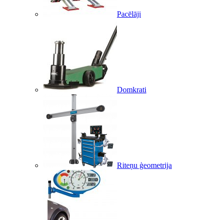
Pacēlāji
Domkrati
Riteņu ģeometrija