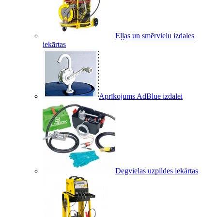
Eļļas un smērvielu izdales
iekārtas
Aprīkojums AdBlue izdalei
Degvielas uzpildes iekārtas