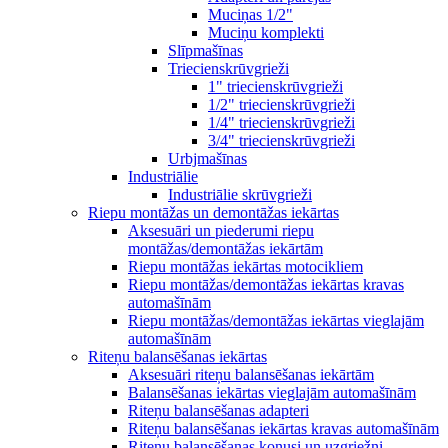
Muciņas 1/2"
Muciņu komplekti
Slīpmašīnas
Triecienskrūvgrieži
1" triecienskrūvgrieži
1/2" triecienskrūvgrieži
1/4" triecienskrūvgrieži
3/4" triecienskrūvgrieži
Urbjmašīnas
Industriālie
Industriālie skrūvgrieži
Riepu montāžas un demontāžas iekārtas
Aksesuāri un piederumi riepu
montāžas/demontāžas iekārtām
Riepu montāžas iekārtas motocikliem
Riepu montāžas/demontāžas iekārtas kravas
automašīnām
Riepu montāžas/demontāžas iekārtas vieglajām
automašīnām
Riteņu balansēšanas iekārtas
Aksesuāri riteņu balansēšanas iekārtām
Balansēšanas iekārtas vieglajām automašīnām
Riteņu balansēšanas adapteri
Riteņu balansēšanas iekārtas kravas automašīnām
Riteņu balansēšanas konusi un uzgriežņi