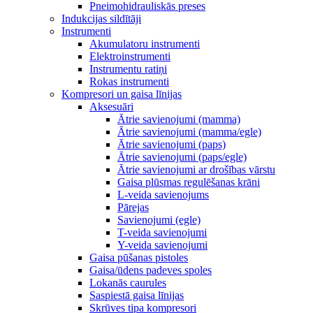
Pneimohidrauliskās preses
Indukcijas sildītāji
Instrumenti
Akumulatoru instrumenti
Elektroinstrumenti
Instrumentu ratiņi
Rokas instrumenti
Kompresori un gaisa līnijas
Aksesuāri
Ātrie savienojumi (mamma)
Ātrie savienojumi (mamma/egle)
Ātrie savienojumi (paps)
Ātrie savienojumi (paps/egle)
Ātrie savienojumi ar drošības vārstu
Gaisa plūsmas regulēšanas krāni
L-veida savienojums
Pārejas
Savienojumi (egle)
T-veida savienojumi
Y-veida savienojumi
Gaisa pūšanas pistoles
Gaisa/ūdens padeves spoles
Lokanās caurules
Saspiestā gaisa līnijas
Skrūves tipa kompresori