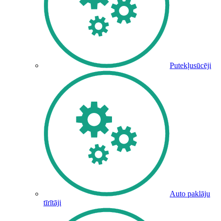
Putekļusūcēji
Auto paklāju
tīrītāji