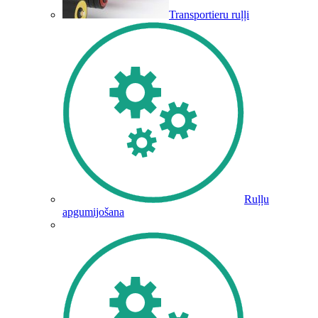
Transportieru ruļļi
Ruļļu
apgumijošana