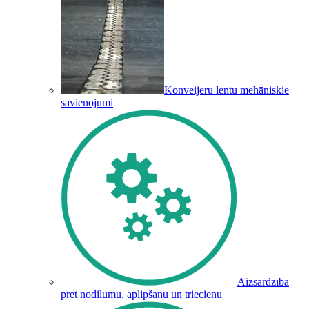
Konveijeru lentu mehāniskie
savienojumi
Aizsardzība
pret nodilumu, aplipšanu un triecienu