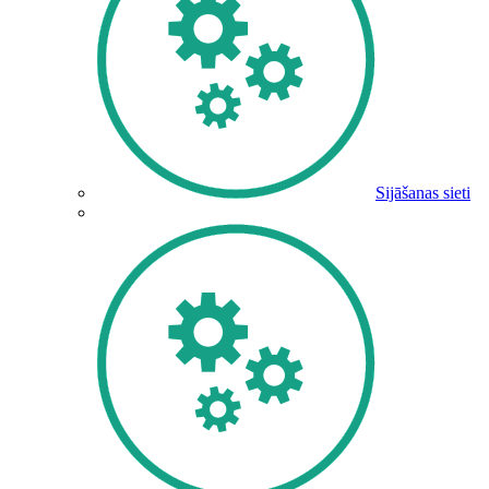
Sijāšanas sieti