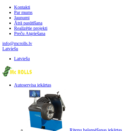
Kontakti
Par mums
Jaunumi
Ātrā pasūtīšana
Realizētie projekti
Preču Atgriešana
info@mcrolls.lv
Latviešu
Latviešu
Autoservisa iekārtas
Riteņu balansēšanas iekārtas