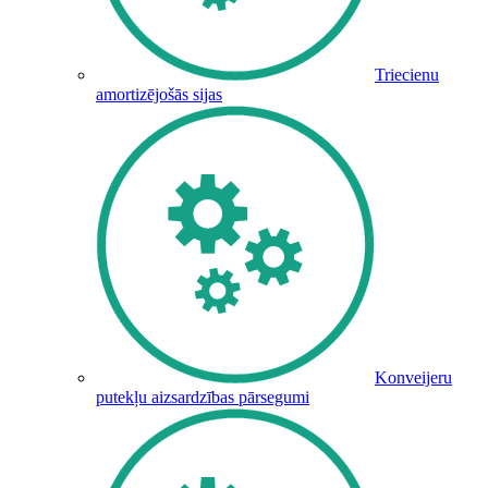
Triecienu
amortizējošās sijas
Konveijeru
putekļu aizsardzības pārsegumi