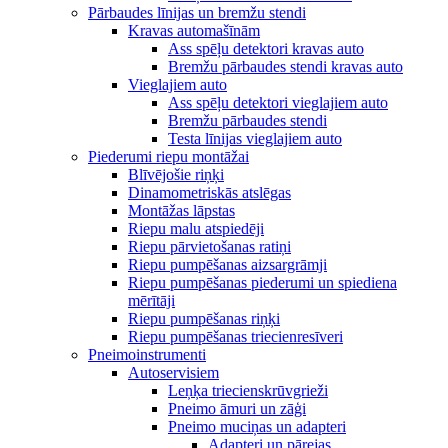
Pārbaudes līnijas un bremžu stendi
Kravas automašīnām
Ass spēļu detektori kravas auto
Bremžu pārbaudes stendi kravas auto
Vieglajiem auto
Ass spēļu detektori vieglajiem auto
Bremžu pārbaudes stendi
Testa līnijas vieglajiem auto
Piederumi riepu montāžai
Blīvējošie riņķi
Dinamometriskās atslēgas
Montāžas lāpstas
Riepu malu atspiedēji
Riepu pārvietošanas ratiņi
Riepu pumpēšanas aizsargrāmji
Riepu pumpēšanas piederumi un spiediena
mērītāji
Riepu pumpēšanas riņķi
Riepu pumpēšanas triecienresīveri
Pneimoinstrumenti
Autoservisiem
Leņķa triecienskrūvgrieži
Pneimo āmuri un zāģi
Pneimo muciņas un adapteri
Adapteri un pārejas