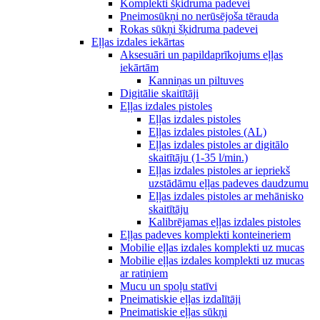
Komplekti šķidruma padevei
Pneimosūkņi no nerūsējoša tērauda
Rokas sūkņi šķidruma padevei
Eļļas izdales iekārtas
Aksesuāri un papildaprīkojums eļļas
iekārtām
Kanniņas un piltuves
Digitālie skaitītāji
Eļļas izdales pistoles
Eļļas izdales pistoles
Eļļas izdales pistoles (AL)
Eļļas izdales pistoles ar digitālo
skaitītāju (1-35 l/min.)
Eļļas izdales pistoles ar iepriekš
uzstādāmu eļļas padeves daudzumu
Eļļas izdales pistoles ar mehānisko
skaitītāju
Kalibrējamas eļļas izdales pistoles
Eļļas padeves komplekti konteineriem
Mobilie eļļas izdales komplekti uz mucas
Mobilie eļļas izdales komplekti uz mucas
ar ratiņiem
Mucu un spoļu statīvi
Pneimatiskie eļļas izdalītāji
Pneimatiskie eļļas sūkņi