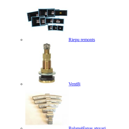
Riepu remonts
Ventīļi
Balansēšanas atsvari