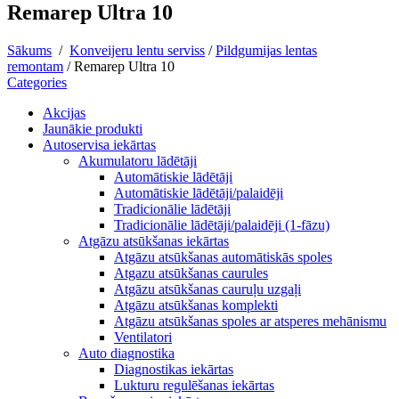
Remarep Ultra 10
Sākums
/
Konveijeru lentu serviss
/
Pildgumijas lentas
remontam
/
Remarep Ultra 10
Categories
Akcijas
Jaunākie produkti
Autoservisa iekārtas
Akumulatoru lādētāji
Automātiskie lādētāji
Automātiskie lādētāji/palaidēji
Tradicionālie lādētāji
Tradicionālie lādētāji/palaidēji (1-fāzu)
Atgāzu atsūkšanas iekārtas
Atgāzu atsūkšanas automātiskās spoles
Atgazu atsūkšanas caurules
Atgāzu atsūkšanas cauruļu uzgaļi
Atgāzu atsūkšanas komplekti
Atgāzu atsūkšanas spoles ar atsperes mehānismu
Ventilatori
Auto diagnostika
Diagnostikas iekārtas
Lukturu regulēšanas iekārtas