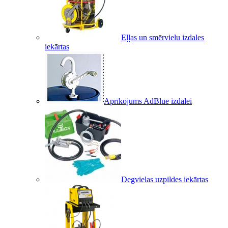
Eļļas un smērvielu izdales
iekārtas
Aprīkojums AdBlue izdalei
Degvielas uzpildes iekārtas