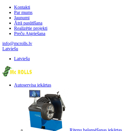
Kontakti
Par mums
Jaunumi
Ātrā pasūtīšana
Realizētie projekti
Preču Atgriešana
info@mcrolls.lv
Latviešu
Latviešu
Autoservisa iekārtas
Riteņu balansēšanas iekārtas