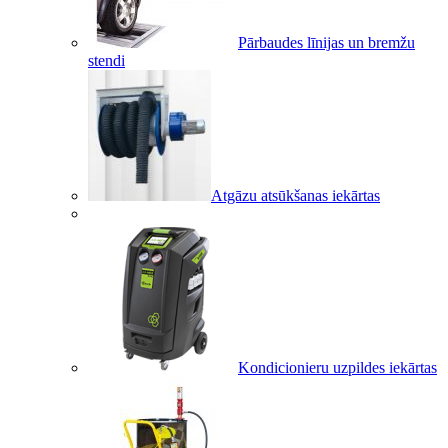
Pārbaudes līnijas un bremžu
stendi
Atgāzu atsūkšanas iekārtas
Kondicionieru uzpildes iekārtas