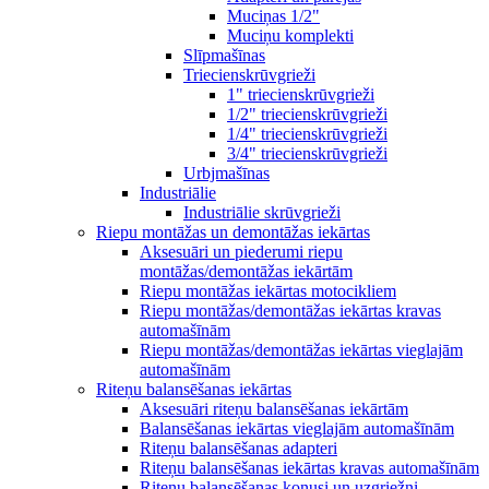
Muciņas 1/2"
Muciņu komplekti
Slīpmašīnas
Triecienskrūvgrieži
1" triecienskrūvgrieži
1/2" triecienskrūvgrieži
1/4" triecienskrūvgrieži
3/4" triecienskrūvgrieži
Urbjmašīnas
Industriālie
Industriālie skrūvgrieži
Riepu montāžas un demontāžas iekārtas
Aksesuāri un piederumi riepu
montāžas/demontāžas iekārtām
Riepu montāžas iekārtas motocikliem
Riepu montāžas/demontāžas iekārtas kravas
automašīnām
Riepu montāžas/demontāžas iekārtas vieglajām
automašīnām
Riteņu balansēšanas iekārtas
Aksesuāri riteņu balansēšanas iekārtām
Balansēšanas iekārtas vieglajām automašīnām
Riteņu balansēšanas adapteri
Riteņu balansēšanas iekārtas kravas automašīnām
Riteņu balansēšanas konusi un uzgriežņi