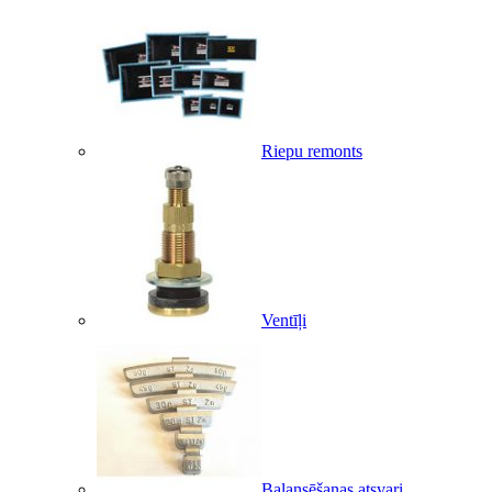
Riepu remonts
Ventīļi
Balansēšanas atsvari