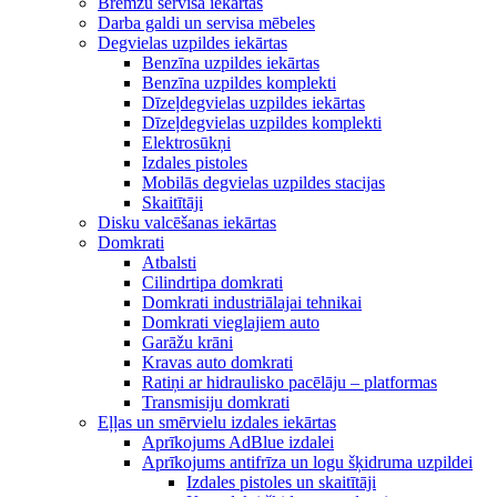
Bremžu servisa iekārtas
Darba galdi un servisa mēbeles
Degvielas uzpildes iekārtas
Benzīna uzpildes iekārtas
Benzīna uzpildes komplekti
Dīzeļdegvielas uzpildes iekārtas
Dīzeļdegvielas uzpildes komplekti
Elektrosūkņi
Izdales pistoles
Mobilās degvielas uzpildes stacijas
Skaitītāji
Disku valcēšanas iekārtas
Domkrati
Atbalsti
Cilindrtipa domkrati
Domkrati industriālajai tehnikai
Domkrati vieglajiem auto
Garāžu krāni
Kravas auto domkrati
Ratiņi ar hidraulisko pacēlāju – platformas
Transmisiju domkrati
Eļļas un smērvielu izdales iekārtas
Aprīkojums AdBlue izdalei
Aprīkojums antifrīza un logu šķidruma uzpildei
Izdales pistoles un skaitītāji