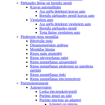
Pārbaudes līnijas un bremžu stendi
Kravas automašīnām
Ass spēļu detektori kravas auto
Bremžu pārbaudes stendi kravas auto
Vieglajiem auto
Ass spēļu detektori vieglajiem auto
Bremžu pārbaudes stendi
Testa līnijas vieglajiem auto
Piederumi riepu montāžai
Blīvējošie riņķi
Dinamometriskās atslēgas
Montāžas lāpstas
Riepu malu atspiedēji
Riepu pārvietošanas ratiņi
Riepu pumpēšanas aizsargrāmji
Riepu pumpēšanas piederumi un spiediena
mērītāji
Riepu pumpēšanas riņķi
Riepu pumpēšanas triecienresīveri
Pneimoinstrumenti
Autoservisiem
Leņķa triecienskrūvgrieži
Pneimo āmuri un zāģi
Pneimo muciņas un adapteri
Adapteri un pārejas