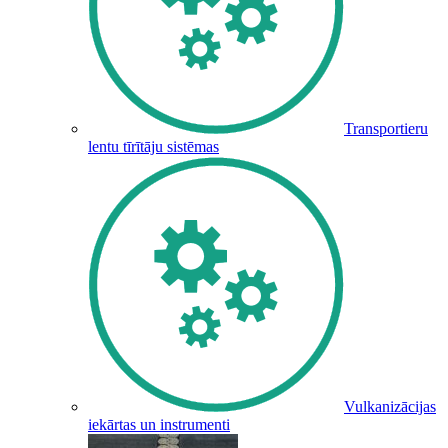
Transportieru
lentu tīrītāju sistēmas
Vulkanizācijas
iekārtas un instrumenti