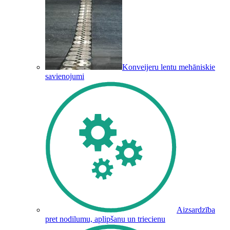
Konveijeru lentu mehāniskie
savienojumi
Aizsardzība
pret nodilumu, aplipšanu un triecienu