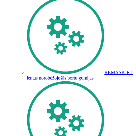
REMASKIRT
lentas norobežojošās bortu gumijas