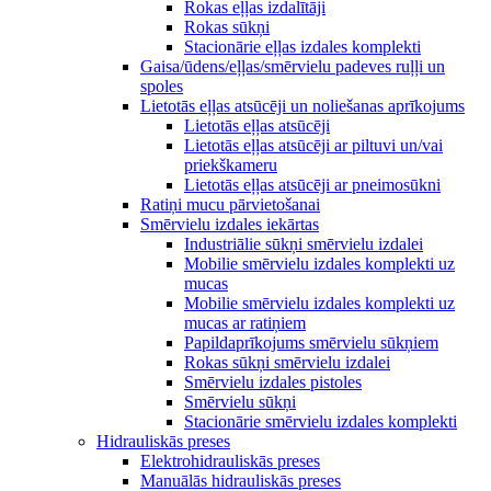
Rokas eļļas izdalītāji
Rokas sūkņi
Stacionārie eļļas izdales komplekti
Gaisa/ūdens/eļļas/smērvielu padeves ruļļi un
spoles
Lietotās eļļas atsūcēji un noliešanas aprīkojums
Lietotās eļļas atsūcēji
Lietotās eļļas atsūcēji ar piltuvi un/vai
priekškameru
Lietotās eļļas atsūcēji ar pneimosūkni
Ratiņi mucu pārvietošanai
Smērvielu izdales iekārtas
Industriālie sūkņi smērvielu izdalei
Mobilie smērvielu izdales komplekti uz
mucas
Mobilie smērvielu izdales komplekti uz
mucas ar ratiņiem
Papildaprīkojums smērvielu sūkņiem
Rokas sūkņi smērvielu izdalei
Smērvielu izdales pistoles
Smērvielu sūkņi
Stacionārie smērvielu izdales komplekti
Hidrauliskās preses
Elektrohidrauliskās preses
Manuālās hidrauliskās preses