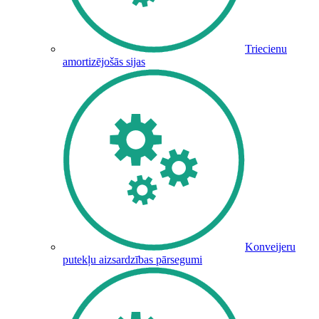
Triecienu
amortizējošās sijas
Konveijeru
putekļu aizsardzības pārsegumi