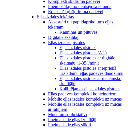
Komplekti šķidruma padevei
Pneimosūkņi no nerūsējoša tērauda
Rokas sūkņi šķidruma padevei
Eļļas izdales iekārtas
Aksesuāri un papildaprīkojums eļļas
iekārtām
Kanniņas un piltuves
Digitālie skaitītāji
Eļļas izdales pistoles
Eļļas izdales pistoles
Eļļas izdales pistoles (AL)
Eļļas izdales pistoles ar digitālo
skaitītāju (1-35 l/min.)
Eļļas izdales pistoles ar iepriekš
uzstādāmu eļļas padeves daudzumu
Eļļas izdales pistoles ar mehānisko
skaitītāju
Kalibrējamas eļļas izdales pistoles
Eļļas padeves komplekti konteineriem
Mobilie eļļas izdales komplekti uz mucas
Mobilie eļļas izdales komplekti uz mucas
ar ratiņiem
Mucu un spoļu statīvi
Pneimatiskie eļļas izdalītāji
Pneimatiskie eļļas sūkņi