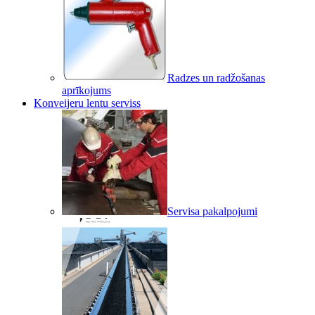
Radzes un radžošanas
aprīkojums
Konveijeru lentu serviss
Servisa pakalpojumi