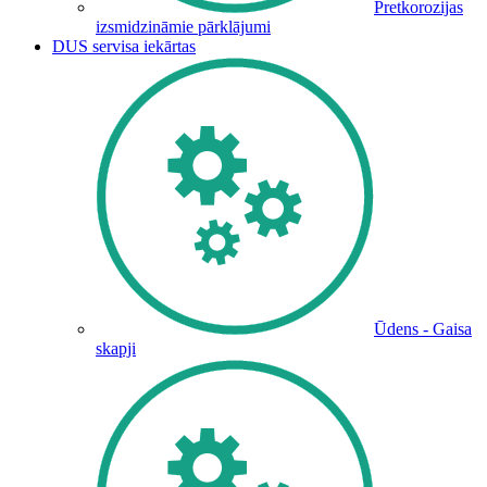
Pretkorozijas
izsmidzināmie pārklājumi
DUS servisa iekārtas
Ūdens - Gaisa
skapji