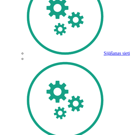
Sijāšanas sieti