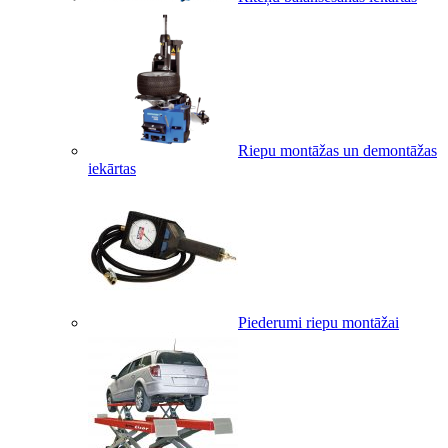
Riepu montāžas un demontāžas
iekārtas
Piederumi riepu montāžai