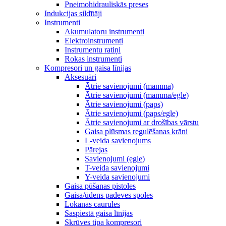
Pneimohidrauliskās preses
Indukcijas sildītāji
Instrumenti
Akumulatoru instrumenti
Elektroinstrumenti
Instrumentu ratiņi
Rokas instrumenti
Kompresori un gaisa līnijas
Aksesuāri
Ātrie savienojumi (mamma)
Ātrie savienojumi (mamma/egle)
Ātrie savienojumi (paps)
Ātrie savienojumi (paps/egle)
Ātrie savienojumi ar drošības vārstu
Gaisa plūsmas regulēšanas krāni
L-veida savienojums
Pārejas
Savienojumi (egle)
T-veida savienojumi
Y-veida savienojumi
Gaisa pūšanas pistoles
Gaisa/ūdens padeves spoles
Lokanās caurules
Saspiestā gaisa līnijas
Skrūves tipa kompresori