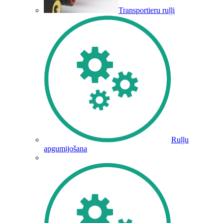
Transportieru ruļļi
Ruļļu
apgumijošana