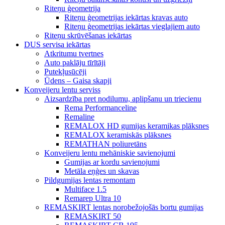
Riteņu ģeometrija
Riteņu ģeometrijas iekārtas kravas auto
Riteņu ģeometrijas iekārtas vieglajiem auto
Riteņu skrūvēšanas iekārtas
DUS servisa iekārtas
Atkritumu tvertnes
Auto paklāju tīrītāji
Putekļusūcēji
Ūdens – Gaisa skapji
Konveijeru lentu serviss
Aizsardzība pret nodilumu, aplipšanu un triecienu
Rema Performanceline
Remaline
REMALOX HD gumijas keramikas plāksnes
REMALOX keramiskās plāksnes
REMATHAN poliuretāns
Konveijeru lentu mehāniskie savienojumi
Gumijas ar kordu savienojumi
Metāla eņģes un skavas
Pildgumijas lentas remontam
Multiface 1.5
Remarep Ultra 10
REMASKIRT lentas norobežojošās bortu gumijas
REMASKIRT 50