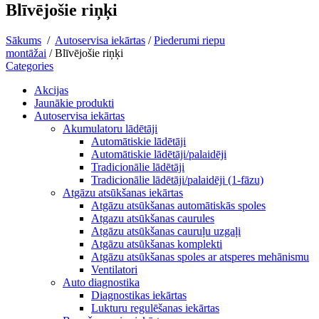
Blīvējošie riņķi
Sākums
/
Autoservisa iekārtas
/
Piederumi riepu
montāžai
/
Blīvējošie riņķi
Categories
Akcijas
Jaunākie produkti
Autoservisa iekārtas
Akumulatoru lādētāji
Automātiskie lādētāji
Automātiskie lādētāji/palaidēji
Tradicionālie lādētāji
Tradicionālie lādētāji/palaidēji (1-fāzu)
Atgāzu atsūkšanas iekārtas
Atgāzu atsūkšanas automātiskās spoles
Atgazu atsūkšanas caurules
Atgāzu atsūkšanas cauruļu uzgaļi
Atgāzu atsūkšanas komplekti
Atgāzu atsūkšanas spoles ar atsperes mehānismu
Ventilatori
Auto diagnostika
Diagnostikas iekārtas
Lukturu regulēšanas iekārtas