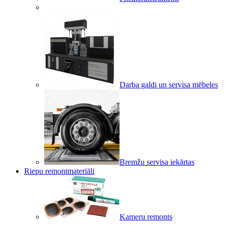
Darba galdi un servisa mēbeles
Bremžu servisa iekārtas
Riepu remontmateriāli
Kameru remonts