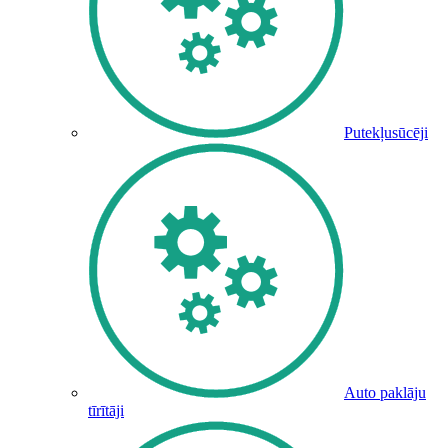
Putekļusūcēji
Auto paklāju
tīrītāji