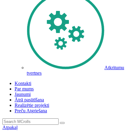
Atkritumu
tvertnes
Kontakti
Par mums
Jaunumi
Ātrā pasūtīšana
Realizētie projekti
Preču Atgriešana
Atpakaļ