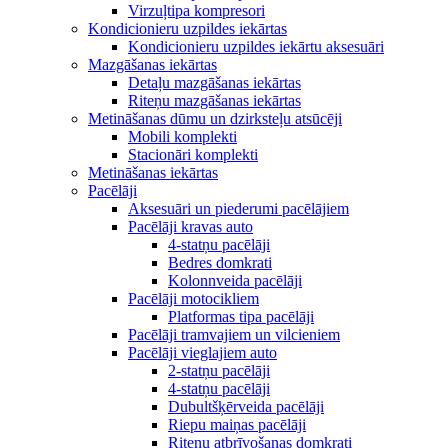
Virzuļtipa kompresori
Kondicionieru uzpildes iekārtas
Kondicionieru uzpildes iekārtu aksesuāri
Mazgāšanas iekārtas
Detaļu mazgāšanas iekārtas
Riteņu mazgāšanas iekārtas
Metināšanas dūmu un dzirksteļu atsūcēji
Mobili komplekti
Stacionāri komplekti
Metināšanas iekārtas
Pacēlāji
Aksesuāri un piederumi pacēlājiem
Pacēlāji kravas auto
4-statņu pacēlāji
Bedres domkrati
Kolonnveida pacēlāji
Pacēlāji motocikliem
Platformas tipa pacēlāji
Pacēlāji tramvajiem un vilcieniem
Pacēlāji vieglajiem auto
2-statņu pacēlāji
4-statņu pacēlāji
Dubultšķērveida pacēlāji
Riepu maiņas pacēlāji
Riteņu atbrīvošanas domkrati