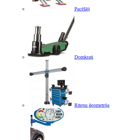
Pacēlāji
Domkrati
Riteņu ģeometrija