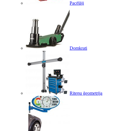
Pacēlāji
Domkrati
Riteņu ģeometrija