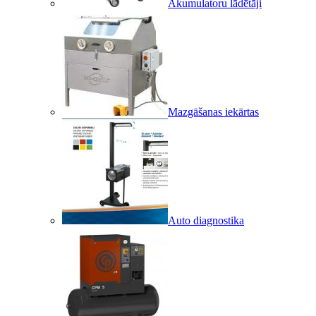
Akumulatoru lādētāji
Mazgāšanas iekārtas
Auto diagnostika