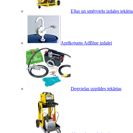
Eļļas un smērvielu izdales iekārta
Aprīkojums AdBlue izdalei
Degvielas uzpildes iekārtas