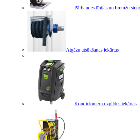
Pārbaudes līnijas un bremžu sten
Atgāzu atsūkšanas iekārtas
Kondicionieru uzpildes iekārtas