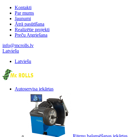
Kontakti
Par mums
Jaunumi
Ātrā pasūtīšana
Realizētie projekti
Preču Atgriešana
info@mcrolls.lv
Latviešu
Latviešu
Autoservisa iekārtas
Riteņu balansēšanas iekārtas