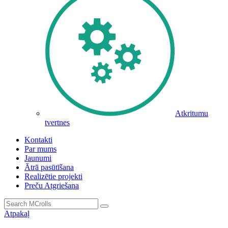
Atkritumu
tvertnes
Kontakti
Par mums
Jaunumi
Ātrā pasūtīšana
Realizētie projekti
Preču Atgriešana
Atpakaļ