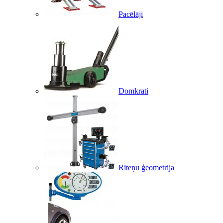
Pacēlāji
Domkrati
Riteņu ģeometrija