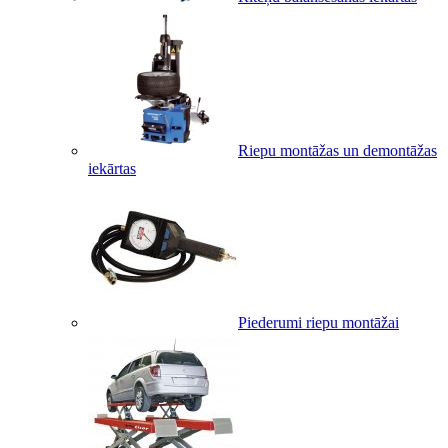
Riepu montāžas un demontāžas
iekārtas
Piederumi riepu montāžai