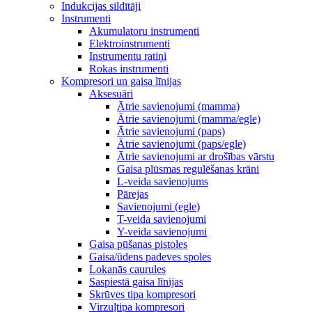
Indukcijas sildītāji
Instrumenti
Akumulatoru instrumenti
Elektroinstrumenti
Instrumentu ratiņi
Rokas instrumenti
Kompresori un gaisa līnijas
Aksesuāri
Ātrie savienojumi (mamma)
Ātrie savienojumi (mamma/egle)
Ātrie savienojumi (paps)
Ātrie savienojumi (paps/egle)
Ātrie savienojumi ar drošības vārstu
Gaisa plūsmas regulēšanas krāni
L-veida savienojums
Pārejas
Savienojumi (egle)
T-veida savienojumi
Y-veida savienojumi
Gaisa pūšanas pistoles
Gaisa/ūdens padeves spoles
Lokanās caurules
Saspiestā gaisa līnijas
Skrūves tipa kompresori
Virzuļtipa kompresori