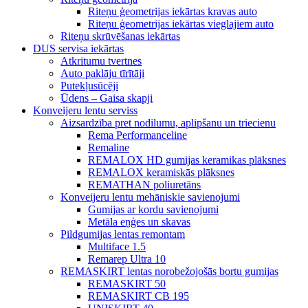
Riteņu ģeometrijas iekārtas kravas auto
Riteņu ģeometrijas iekārtas vieglajiem auto
Riteņu skrūvēšanas iekārtas
DUS servisa iekārtas
Atkritumu tvertnes
Auto paklāju tīrītāji
Putekļusūcēji
Ūdens – Gaisa skapji
Konveijeru lentu serviss
Aizsardzība pret nodilumu, aplipšanu un triecienu
Rema Performanceline
Remaline
REMALOX HD gumijas keramikas plāksnes
REMALOX keramiskās plāksnes
REMATHAN poliuretāns
Konveijeru lentu mehāniskie savienojumi
Gumijas ar kordu savienojumi
Metāla eņģes un skavas
Pildgumijas lentas remontam
Multiface 1.5
Remarep Ultra 10
REMASKIRT lentas norobežojošās bortu gumijas
REMASKIRT 50
REMASKIRT CB 195