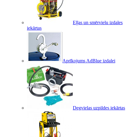
Eļļas un smērvielu izdales
iekārtas
Aprīkojums AdBlue izdalei
Degvielas uzpildes iekārtas