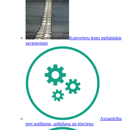
Konveijeru lentu mehāniskie
savienojumi
Aizsardzība
pret nodilumu, aplipšanu un triecienu