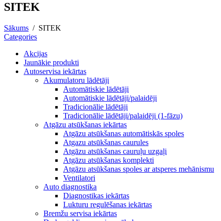
SITEK
Sākums
/
SITEK
Categories
Akcijas
Jaunākie produkti
Autoservisa iekārtas
Akumulatoru lādētāji
Automātiskie lādētāji
Automātiskie lādētāji/palaidēji
Tradicionālie lādētāji
Tradicionālie lādētāji/palaidēji (1-fāzu)
Atgāzu atsūkšanas iekārtas
Atgāzu atsūkšanas automātiskās spoles
Atgazu atsūkšanas caurules
Atgāzu atsūkšanas cauruļu uzgaļi
Atgāzu atsūkšanas komplekti
Atgāzu atsūkšanas spoles ar atsperes mehānismu
Ventilatori
Auto diagnostika
Diagnostikas iekārtas
Lukturu regulēšanas iekārtas
Bremžu servisa iekārtas