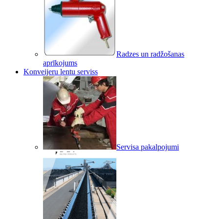
Radzes un radžošanas
aprīkojums
Konveijeru lentu serviss
Servisa pakalpojumi