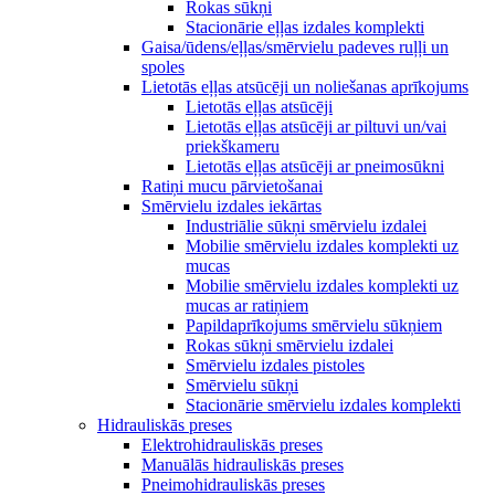
Rokas sūkņi
Stacionārie eļļas izdales komplekti
Gaisa/ūdens/eļļas/smērvielu padeves ruļļi un
spoles
Lietotās eļļas atsūcēji un noliešanas aprīkojums
Lietotās eļļas atsūcēji
Lietotās eļļas atsūcēji ar piltuvi un/vai
priekškameru
Lietotās eļļas atsūcēji ar pneimosūkni
Ratiņi mucu pārvietošanai
Smērvielu izdales iekārtas
Industriālie sūkņi smērvielu izdalei
Mobilie smērvielu izdales komplekti uz
mucas
Mobilie smērvielu izdales komplekti uz
mucas ar ratiņiem
Papildaprīkojums smērvielu sūkņiem
Rokas sūkņi smērvielu izdalei
Smērvielu izdales pistoles
Smērvielu sūkņi
Stacionārie smērvielu izdales komplekti
Hidrauliskās preses
Elektrohidrauliskās preses
Manuālās hidrauliskās preses
Pneimohidrauliskās preses