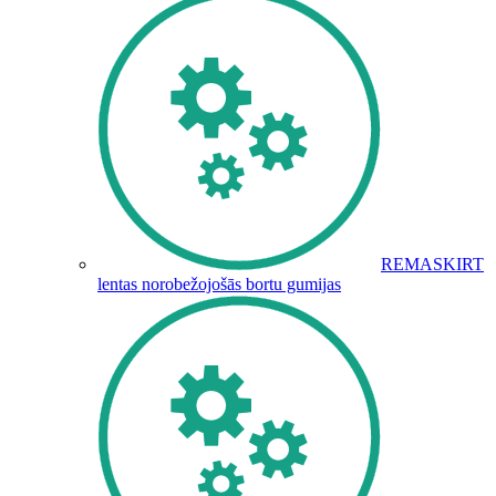
REMASKIRT
lentas norobežojošās bortu gumijas