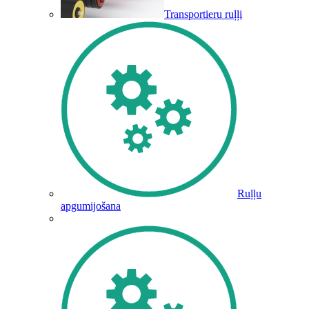
Transportieru ruļļi
Ruļļu
apgumijošana