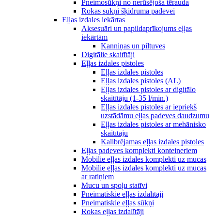
Pneimosūkņi no nerūsējoša tērauda
Rokas sūkņi šķidruma padevei
Eļļas izdales iekārtas
Aksesuāri un papildaprīkojums eļļas
iekārtām
Kanniņas un piltuves
Digitālie skaitītāji
Eļļas izdales pistoles
Eļļas izdales pistoles
Eļļas izdales pistoles (AL)
Eļļas izdales pistoles ar digitālo
skaitītāju (1-35 l/min.)
Eļļas izdales pistoles ar iepriekš
uzstādāmu eļļas padeves daudzumu
Eļļas izdales pistoles ar mehānisko
skaitītāju
Kalibrējamas eļļas izdales pistoles
Eļļas padeves komplekti konteineriem
Mobilie eļļas izdales komplekti uz mucas
Mobilie eļļas izdales komplekti uz mucas
ar ratiņiem
Mucu un spoļu statīvi
Pneimatiskie eļļas izdalītāji
Pneimatiskie eļļas sūkņi
Rokas eļļas izdalītāji