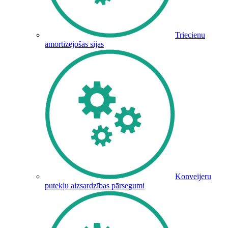
Triecienu
amortizējošās sijas
Konveijeru
putekļu aizsardzības pārsegumi