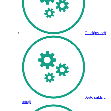
Putekļusūcēji
Auto paklāju
tīrītāji