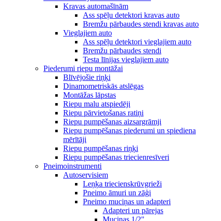
Kravas automašīnām
Ass spēļu detektori kravas auto
Bremžu pārbaudes stendi kravas auto
Vieglajiem auto
Ass spēļu detektori vieglajiem auto
Bremžu pārbaudes stendi
Testa līnijas vieglajiem auto
Piederumi riepu montāžai
Blīvējošie riņķi
Dinamometriskās atslēgas
Montāžas lāpstas
Riepu malu atspiedēji
Riepu pārvietošanas ratiņi
Riepu pumpēšanas aizsargrāmji
Riepu pumpēšanas piederumi un spiediena
mērītāji
Riepu pumpēšanas riņķi
Riepu pumpēšanas triecienresīveri
Pneimoinstrumenti
Autoservisiem
Leņķa triecienskrūvgrieži
Pneimo āmuri un zāģi
Pneimo muciņas un adapteri
Adapteri un pārejas
Muciņas 1/2"