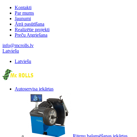
Kontakti
Par mums
Jaunumi
Ātrā pasūtīšana
Realizētie projekti
Preču Atgriešana
info@mcrolls.lv
Latviešu
Latviešu
Autoservisa iekārtas
Riteņu balansēšanas iekārtas