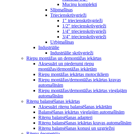
Muciņu komplekti
Slīpmašīnas
Triecienskrūvgrieži
1" triecienskrūvgrieži
1/2" triecienskrūvgrieži
1/4" triecienskrūvgrieži
3/4" triecienskrūvgrieži
Urbjmašīnas
Industriālie
Industriālie skrūvgrieži
Riepu montāžas un demontāžas iekārtas
Aksesuāri un piederumi riepu
montāžas/demontāžas iekārtām
Riepu montāžas iekārtas motocikliem
Riepu montāžas/demontāžas iekārtas kravas
automašīnām
Riepu montāžas/demontāžas iekārtas vieglajām
automašīnām
Riteņu balansēšanas iekārtas
Aksesuāri riteņu balansēšanas iekārtām
Balansēšanas iekārtas vieglajām automašīnām
Riteņu balansēšanas adapteri
Riteņu balansēšanas iekārtas kravas automašīnām
Riteņu balansēšanas konusi un uzgriežņi
Riteņu ģeometrija