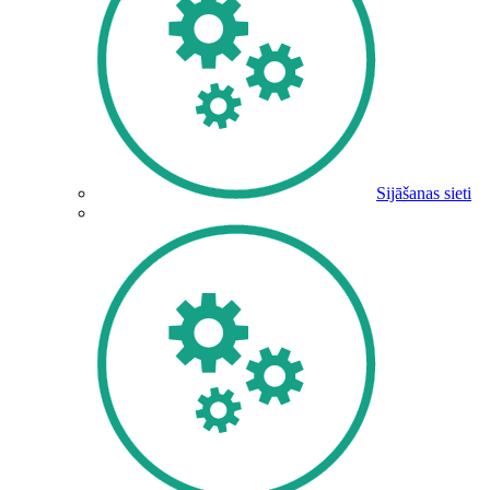
Sijāšanas sieti