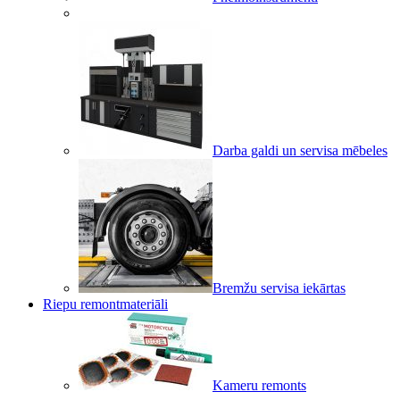
Darba galdi un servisa mēbeles
Bremžu servisa iekārtas
Riepu remontmateriāli
Kameru remonts