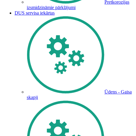
Pretkorozijas
izsmidzināmie pārklājumi
DUS servisa iekārtas
Ūdens - Gaisa
skapji