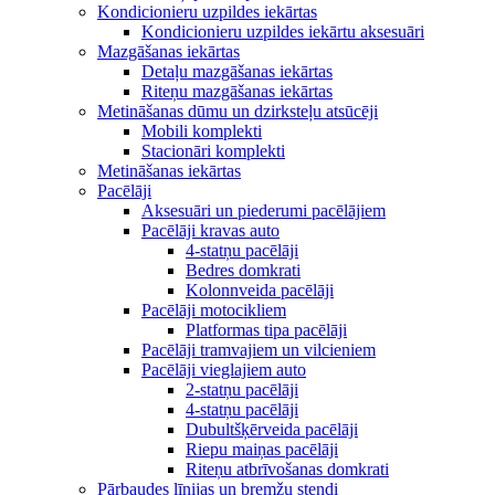
Kondicionieru uzpildes iekārtas
Kondicionieru uzpildes iekārtu aksesuāri
Mazgāšanas iekārtas
Detaļu mazgāšanas iekārtas
Riteņu mazgāšanas iekārtas
Metināšanas dūmu un dzirksteļu atsūcēji
Mobili komplekti
Stacionāri komplekti
Metināšanas iekārtas
Pacēlāji
Aksesuāri un piederumi pacēlājiem
Pacēlāji kravas auto
4-statņu pacēlāji
Bedres domkrati
Kolonnveida pacēlāji
Pacēlāji motocikliem
Platformas tipa pacēlāji
Pacēlāji tramvajiem un vilcieniem
Pacēlāji vieglajiem auto
2-statņu pacēlāji
4-statņu pacēlāji
Dubultšķērveida pacēlāji
Riepu maiņas pacēlāji
Riteņu atbrīvošanas domkrati
Pārbaudes līnijas un bremžu stendi