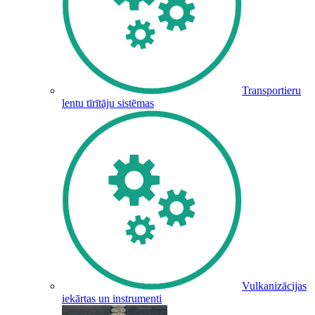
Transportieru
lentu tīrītāju sistēmas
Vulkanizācijas
iekārtas un instrumenti