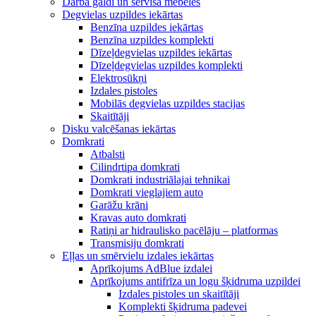
Darba galdi un servisa mēbeles
Degvielas uzpildes iekārtas
Benzīna uzpildes iekārtas
Benzīna uzpildes komplekti
Dīzeļdegvielas uzpildes iekārtas
Dīzeļdegvielas uzpildes komplekti
Elektrosūkņi
Izdales pistoles
Mobilās degvielas uzpildes stacijas
Skaitītāji
Disku valcēšanas iekārtas
Domkrati
Atbalsti
Cilindrtipa domkrati
Domkrati industriālajai tehnikai
Domkrati vieglajiem auto
Garāžu krāni
Kravas auto domkrati
Ratiņi ar hidraulisko pacēlāju – platformas
Transmisiju domkrati
Eļļas un smērvielu izdales iekārtas
Aprīkojums AdBlue izdalei
Aprīkojums antifrīza un logu šķidruma uzpildei
Izdales pistoles un skaitītāji
Komplekti šķidruma padevei