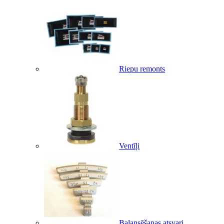
Riepu remonts
Ventīļi
Balansēšanas atsvari