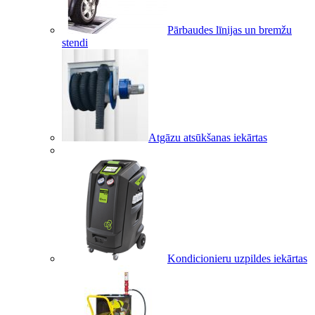
Pārbaudes līnijas un bremžu
stendi
Atgāzu atsūkšanas iekārtas
Kondicionieru uzpildes iekārtas