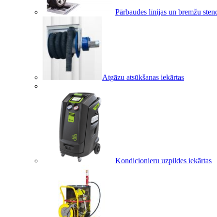
Pārbaudes līnijas un bremžu sten
Atgāzu atsūkšanas iekārtas
Kondicionieru uzpildes iekārtas