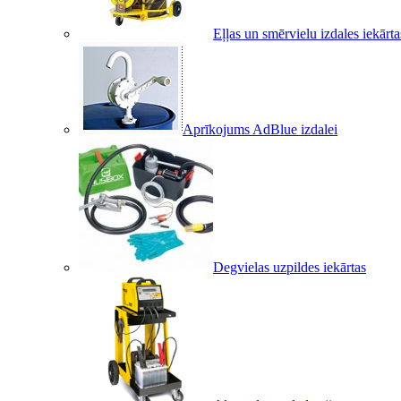
Eļļas un smērvielu izdales iekārta
Aprīkojums AdBlue izdalei
Degvielas uzpildes iekārtas