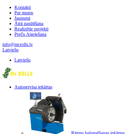
Kontakti
Par mums
Jaunumi
Ātrā pasūtīšana
Realizētie projekti
Preču Atgriešana
info@mcrolls.lv
Latviešu
Latviešu
Autoservisa iekārtas
Riteņu balansēšanas iekārtas