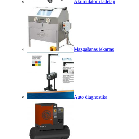
Akumulatoru lādētāji
Mazgāšanas iekārtas
Auto diagnostika