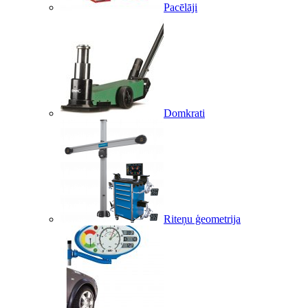
Pacēlāji
Domkrati
Riteņu ģeometrija